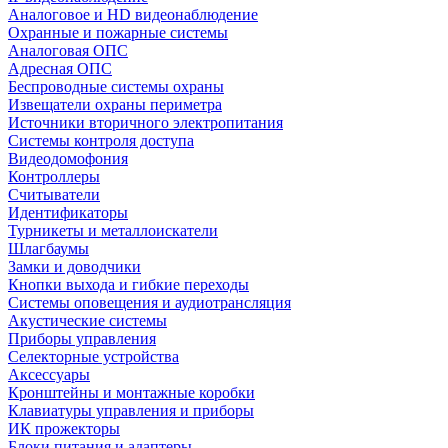
Аналоговое и HD видеонаблюдение
Охранные и пожарные системы
Аналоговая ОПС
Адресная ОПС
Беспроводные системы охраны
Извещатели охраны периметра
Источники вторичного электропитания
Системы контроля доступа
Видеодомофония
Контроллеры
Считыватели
Идентификаторы
Турникеты и металлоискатели
Шлагбаумы
Замки и доводчики
Кнопки выхода и гибкие переходы
Системы оповещения и аудиотрансляция
Акустические системы
Приборы управления
Селекторные устройства
Аксессуары
Кронштейны и монтажные коробки
Клавиатуры управления и приборы
ИК прожекторы
Блоки питания и адаптеры