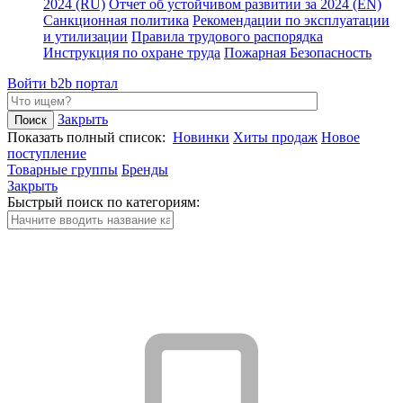
2024 (RU)
Отчет об устойчивом развитии за 2024 (EN)
Санкционная политика
Рекомендации по эксплуатации
и утилизации
Правила трудового распорядка
Инструкция по охране труда
Пожарная Безопасность
Войти
b2b портал
Закрыть
Показать полный список:
Новинки
Хиты продаж
Новое
поступление
Товарные группы
Бренды
Закрыть
Быстрый поиск по категориям: