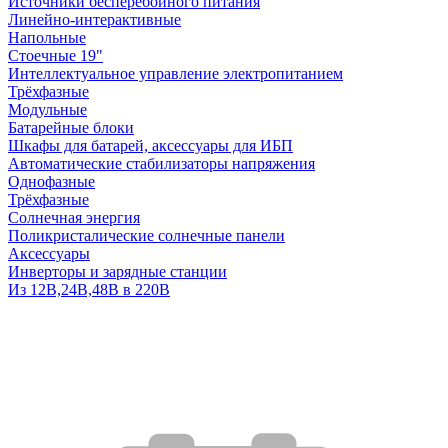
Источники бесперебойного питания
Линейно-интерактивные
Напольные
Стоечные 19"
Интеллектуальное управление электропитанием
Трёхфазные
Модульные
Батарейные блоки
Шкафы для батарей, аксессуары для ИБП
Автоматические стабилизаторы напряжения
Однофазные
Трёхфазные
Солнечная энергия
Поликристалические солнечные панели
Аксессуары
Инверторы и зарядные станции
Из 12В,24В,48В в 220В