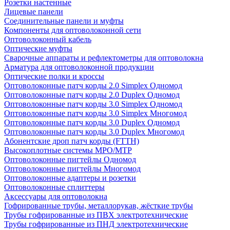
Розетки настенные
Лицевые панели
Соединительные панели и муфты
Компоненты для оптоволоконной сети
Оптоволоконный кабель
Оптические муфты
Сварочные аппараты и рефлектометры для оптоволокна
Арматура для оптоволоконной продукции
Оптические полки и кроссы
Оптоволоконные патч корды 2.0 Simplex Одномод
Оптоволоконные патч корды 2.0 Duplex Одномод
Оптоволоконные патч корды 3.0 Simplex Одномод
Оптоволоконные патч корды 3.0 Simplex Многомод
Оптоволоконные патч корды 3.0 Duplex Одномод
Оптоволоконные патч корды 3.0 Duplex Многомод
Абонентские дроп патч корды (FTTH)
Высокоплотные системы MPO/MTP
Оптоволоконные пигтейлы Одномод
Оптоволоконные пигтейлы Многомод
Оптоволоконные адаптеры и розетки
Оптоволоконные сплиттеры
Аксессуары для оптоволокна
Гофрированные трубы, металлорукав, жёсткие трубы
Трубы гофрированные из ПВХ электротехнические
Трубы гофрированные из ПНД электротехнические