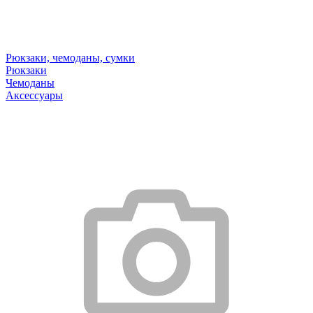
Рюкзаки, чемоданы, сумки
Рюкзаки
Чемоданы
Аксессуары