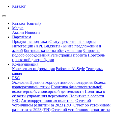
Каталог
Каталог
(current)
Медиа
Акции
Новости
Партнёрам
Продукция под заказ
Статус ремонта
b2b портал
Интеграции (API, Виджеты)
Книга предложений и
жалоб
Контроль качества обслуживания
Запрос на
подбор оборудования
Регистрация проекта
Портфель
проектной дистрибуции
Коммуникация
Контактная информация
Работа в Al-Style
Телеграм-
канал
ESG
Экология
Правила корпоративного поведения
Кодекс
корпоративной этики
Политика благотворительной,
волонтерской, спонсорской деятельности
Политика в
области управления персоналом
Политика в области
ESG
Антикоррупционная политика
Отчет об
устойчивом развитии за 2023 (RU)
Отчет об устойчивом
развитии за 2023 (EN)
Отчет об устойчивом развитии за