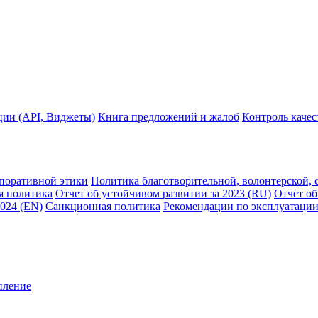
ции (API, Виджеты)
Книга предложений и жалоб
Контроль каче
рпоративной этики
Политика благотворительной, волонтерской, 
я политика
Отчет об устойчивом развитии за 2023 (RU)
Отчет об
2024 (EN)
Санкционная политика
Рекомендации по эксплуатации
пление