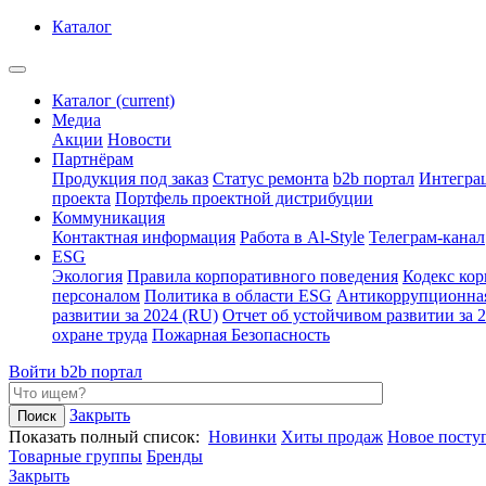
Каталог
Каталог
(current)
Медиа
Акции
Новости
Партнёрам
Продукция под заказ
Статус ремонта
b2b портал
Интегра
проекта
Портфель проектной дистрибуции
Коммуникация
Контактная информация
Работа в Al-Style
Телеграм-канал
ESG
Экология
Правила корпоративного поведения
Кодекс ко
персоналом
Политика в области ESG
Антикоррупционна
развитии за 2024 (RU)
Отчет об устойчивом развитии за 
охране труда
Пожарная Безопасность
Войти
b2b портал
Закрыть
Показать полный список:
Новинки
Хиты продаж
Новое посту
Товарные группы
Бренды
Закрыть