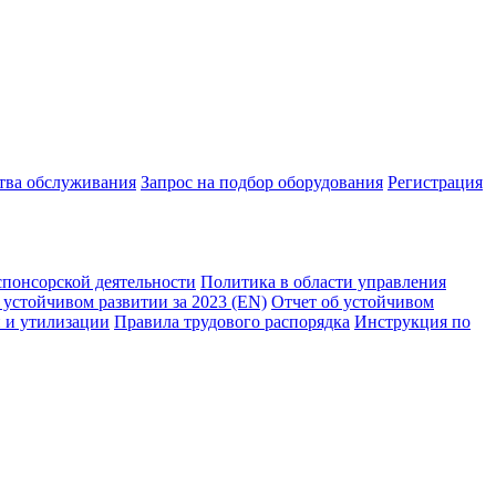
ства обслуживания
Запрос на подбор оборудования
Регистрация
спонсорской деятельности
Политика в области управления
 устойчивом развитии за 2023 (EN)
Отчет об устойчивом
 и утилизации
Правила трудового распорядка
Инструкция по