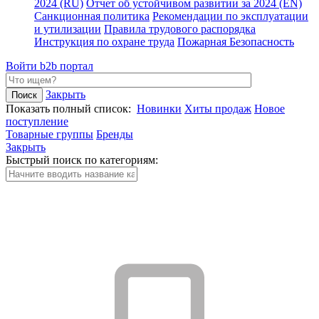
2024 (RU)
Отчет об устойчивом развитии за 2024 (EN)
Санкционная политика
Рекомендации по эксплуатации
и утилизации
Правила трудового распорядка
Инструкция по охране труда
Пожарная Безопасность
Войти
b2b портал
Закрыть
Показать полный список:
Новинки
Хиты продаж
Новое
поступление
Товарные группы
Бренды
Закрыть
Быстрый поиск по категориям: