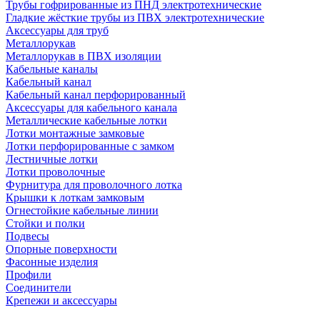
Трубы гофрированные из ПНД электротехнические
Гладкие жёсткие трубы из ПВХ электротехнические
Аксессуары для труб
Металлорукав
Металлорукав в ПВХ изоляции
Кабельные каналы
Кабельный канал
Кабельный канал перфорированный
Аксессуары для кабельного канала
Металлические кабельные лотки
Лотки монтажные замковые
Лотки перфорированные с замком
Лестничные лотки
Лотки проволочные
Фурнитура для проволочного лотка
Крышки к лоткам замковым
Огнестойкие кабельные линии
Стойки и полки
Подвесы
Опорные поверхности
Фасонные изделия
Профили
Соединители
Крепежи и аксессуары