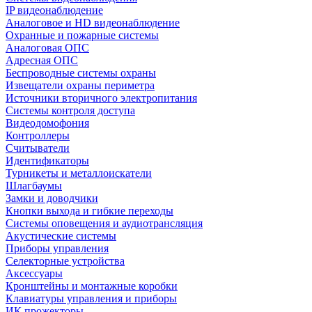
IP видеонаблюдение
Аналоговое и HD видеонаблюдение
Охранные и пожарные системы
Аналоговая ОПС
Адресная ОПС
Беспроводные системы охраны
Извещатели охраны периметра
Источники вторичного электропитания
Системы контроля доступа
Видеодомофония
Контроллеры
Считыватели
Идентификаторы
Турникеты и металлоискатели
Шлагбаумы
Замки и доводчики
Кнопки выхода и гибкие переходы
Системы оповещения и аудиотрансляция
Акустические системы
Приборы управления
Селекторные устройства
Аксессуары
Кронштейны и монтажные коробки
Клавиатуры управления и приборы
ИК прожекторы