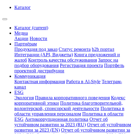
Каталог
Каталог
(current)
Медиа
Акции
Новости
Партнёрам
Продукция под заказ
Статус ремонта
b2b портал
Интеграции (API, Виджеты)
Книга предложений и
жалоб
Контроль качества обслуживания
Запрос на
подбор оборудования
Регистрация проекта
Портфель
проектной дистрибуции
Коммуникация
Контактная информация
Работа в Al-Style
Телеграм-
канал
ESG
Экология
Правила корпоративного поведения
Кодекс
корпоративной этики
Политика благотворительной,
волонтерской, спонсорской деятельности
Политика в
области управления персоналом
Политика в области
ESG
Антикоррупционная политика
Отчет об
устойчивом развитии за 2023 (RU)
Отчет об устойчивом
развитии за 2023 (EN)
Отчет об устойчивом развитии за