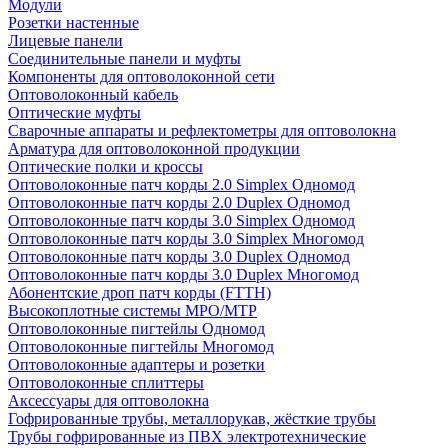
Модули
Розетки настенные
Лицевые панели
Соединительные панели и муфты
Компоненты для оптоволоконной сети
Оптоволоконный кабель
Оптические муфты
Сварочные аппараты и рефлектометры для оптоволокна
Арматура для оптоволоконной продукции
Оптические полки и кроссы
Оптоволоконные патч корды 2.0 Simplex Одномод
Оптоволоконные патч корды 2.0 Duplex Одномод
Оптоволоконные патч корды 3.0 Simplex Одномод
Оптоволоконные патч корды 3.0 Simplex Многомод
Оптоволоконные патч корды 3.0 Duplex Одномод
Оптоволоконные патч корды 3.0 Duplex Многомод
Абонентские дроп патч корды (FTTH)
Высокоплотные системы MPO/MTP
Оптоволоконные пигтейлы Одномод
Оптоволоконные пигтейлы Многомод
Оптоволоконные адаптеры и розетки
Оптоволоконные сплиттеры
Аксессуары для оптоволокна
Гофрированные трубы, металлорукав, жёсткие трубы
Трубы гофрированные из ПВХ электротехнические