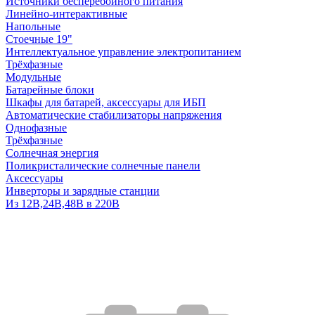
Источники бесперебойного питания
Линейно-интерактивные
Напольные
Стоечные 19"
Интеллектуальное управление электропитанием
Трёхфазные
Модульные
Батарейные блоки
Шкафы для батарей, аксессуары для ИБП
Автоматические стабилизаторы напряжения
Однофазные
Трёхфазные
Солнечная энергия
Поликристалические солнечные панели
Аксессуары
Инверторы и зарядные станции
Из 12В,24В,48В в 220В