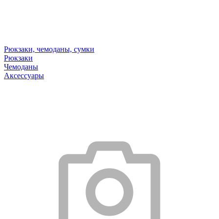
Рюкзаки, чемоданы, сумки
Рюкзаки
Чемоданы
Аксессуары