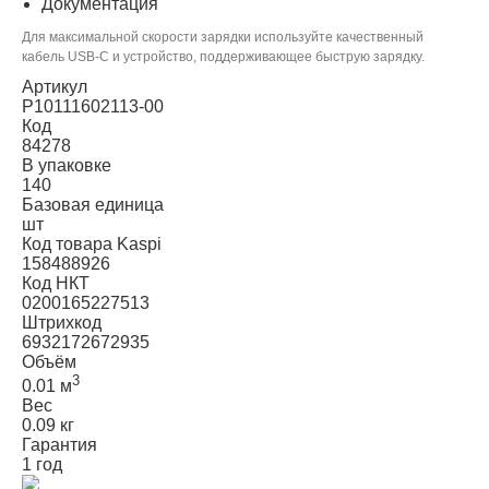
Документация
Для максимальной скорости зарядки используйте качественный
кабель USB-C и устройство, поддерживающее быструю зарядку.
Артикул
P10111602113-00
Код
84278
В упаковке
140
Базовая единица
шт
Код товара Kaspi
158488926
Код НКТ
0200165227513
Штрихкод
6932172672935
Объём
3
0.01 м
Вес
0.09 кг
Гарантия
1 год