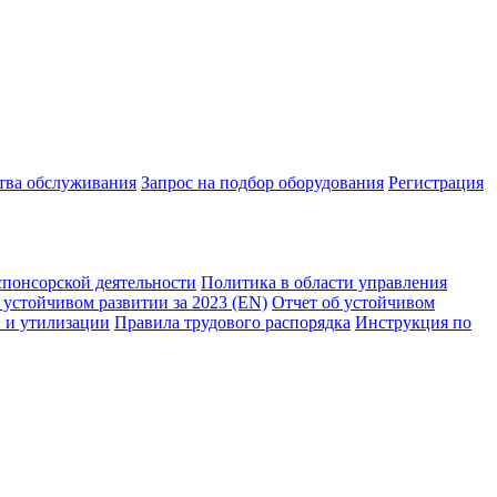
ства обслуживания
Запрос на подбор оборудования
Регистрация
спонсорской деятельности
Политика в области управления
 устойчивом развитии за 2023 (EN)
Отчет об устойчивом
 и утилизации
Правила трудового распорядка
Инструкция по