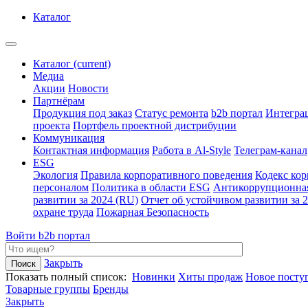
Каталог
Каталог
(current)
Медиа
Акции
Новости
Партнёрам
Продукция под заказ
Статус ремонта
b2b портал
Интегра
проекта
Портфель проектной дистрибуции
Коммуникация
Контактная информация
Работа в Al-Style
Телеграм-канал
ESG
Экология
Правила корпоративного поведения
Кодекс ко
персоналом
Политика в области ESG
Антикоррупционна
развитии за 2024 (RU)
Отчет об устойчивом развитии за 
охране труда
Пожарная Безопасность
Войти
b2b портал
Закрыть
Показать полный список:
Новинки
Хиты продаж
Новое посту
Товарные группы
Бренды
Закрыть