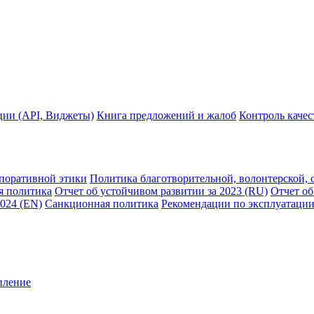
ции (API, Виджеты)
Книга предложений и жалоб
Контроль каче
рпоративной этики
Политика благотворительной, волонтерской, 
я политика
Отчет об устойчивом развитии за 2023 (RU)
Отчет об
2024 (EN)
Санкционная политика
Рекомендации по эксплуатации
пление