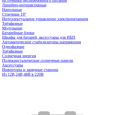
Источники бесперебойного питания
Линейно-интерактивные
Напольные
Стоечные 19"
Интеллектуальное управление электропитанием
Трёхфазные
Модульные
Батарейные блоки
Шкафы для батарей, аксессуары для ИБП
Автоматические стабилизаторы напряжения
Однофазные
Трёхфазные
Солнечная энергия
Поликристалические солнечные панели
Аксессуары
Инверторы и зарядные станции
Из 12В,24В,48В в 220В