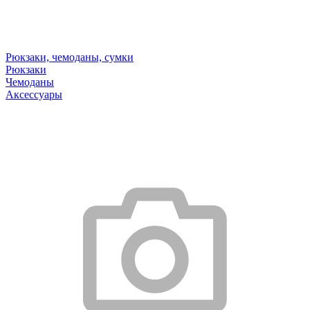
Рюкзаки, чемоданы, сумки
Рюкзаки
Чемоданы
Аксессуары