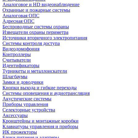
Аналоговое и HD видеонаблюдение
Охранные и пожарные системы
Аналоговая ОПС
Адресная ОПС
Беспроводные системы охраны
Извещатели охраны периметра
Источники вторичного электропитания
Системы контроля доступа
Видеодомофония
Контроллеры
Считыватели
Идентификаторы
Турникеты и металлоискатели
Шлагбаумы
Замки и доводчики
Кнопки выхода и гибкие переходы
Системы оповещения и аудиотрансляция
Акустические системы
Приборы управления
Селекторные устройства
Аксессуары
Кронштейны и монтажные коробки
Клавиатуры управления и приборы
ИК прожекторы
Блоки питания и адаптеры