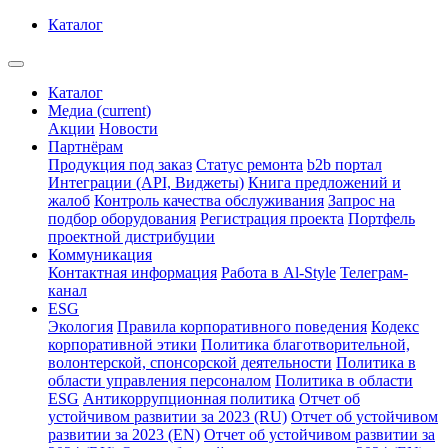
Каталог
Каталог
Медиа
(current)
Акции
Новости
Партнёрам
Продукция под заказ
Статус ремонта
b2b портал
Интеграции (API, Виджеты)
Книга предложений и
жалоб
Контроль качества обслуживания
Запрос на
подбор оборудования
Регистрация проекта
Портфель
проектной дистрибуции
Коммуникация
Контактная информация
Работа в Al-Style
Телеграм-
канал
ESG
Экология
Правила корпоративного поведения
Кодекс
корпоративной этики
Политика благотворительной,
волонтерской, спонсорской деятельности
Политика в
области управления персоналом
Политика в области
ESG
Антикоррупционная политика
Отчет об
устойчивом развитии за 2023 (RU)
Отчет об устойчивом
развитии за 2023 (EN)
Отчет об устойчивом развитии за