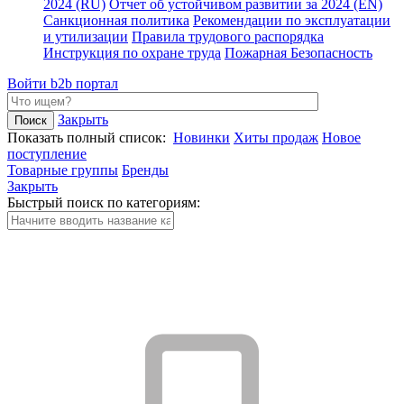
2024 (RU)
Отчет об устойчивом развитии за 2024 (EN)
Санкционная политика
Рекомендации по эксплуатации
и утилизации
Правила трудового распорядка
Инструкция по охране труда
Пожарная Безопасность
Войти
b2b портал
Закрыть
Показать полный список:
Новинки
Хиты продаж
Новое
поступление
Товарные группы
Бренды
Закрыть
Быстрый поиск по категориям: