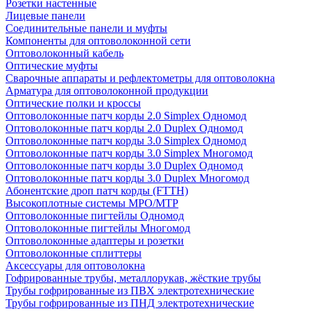
Розетки настенные
Лицевые панели
Соединительные панели и муфты
Компоненты для оптоволоконной сети
Оптоволоконный кабель
Оптические муфты
Сварочные аппараты и рефлектометры для оптоволокна
Арматура для оптоволоконной продукции
Оптические полки и кроссы
Оптоволоконные патч корды 2.0 Simplex Одномод
Оптоволоконные патч корды 2.0 Duplex Одномод
Оптоволоконные патч корды 3.0 Simplex Одномод
Оптоволоконные патч корды 3.0 Simplex Многомод
Оптоволоконные патч корды 3.0 Duplex Одномод
Оптоволоконные патч корды 3.0 Duplex Многомод
Абонентские дроп патч корды (FTTH)
Высокоплотные системы MPO/MTP
Оптоволоконные пигтейлы Одномод
Оптоволоконные пигтейлы Многомод
Оптоволоконные адаптеры и розетки
Оптоволоконные сплиттеры
Аксессуары для оптоволокна
Гофрированные трубы, металлорукав, жёсткие трубы
Трубы гофрированные из ПВХ электротехнические
Трубы гофрированные из ПНД электротехнические