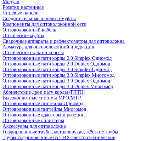
Модули
Розетки настенные
Лицевые панели
Соединительные панели и муфты
Компоненты для оптоволоконной сети
Оптоволоконный кабель
Оптические муфты
Сварочные аппараты и рефлектометры для оптоволокна
Арматура для оптоволоконной продукции
Оптические полки и кроссы
Оптоволоконные патч корды 2.0 Simplex Одномод
Оптоволоконные патч корды 2.0 Duplex Одномод
Оптоволоконные патч корды 3.0 Simplex Одномод
Оптоволоконные патч корды 3.0 Simplex Многомод
Оптоволоконные патч корды 3.0 Duplex Одномод
Оптоволоконные патч корды 3.0 Duplex Многомод
Абонентские дроп патч корды (FTTH)
Высокоплотные системы MPO/MTP
Оптоволоконные пигтейлы Одномод
Оптоволоконные пигтейлы Многомод
Оптоволоконные адаптеры и розетки
Оптоволоконные сплиттеры
Аксессуары для оптоволокна
Гофрированные трубы, металлорукав, жёсткие трубы
Трубы гофрированные из ПВХ электротехнические