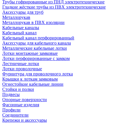
Трубы гофрированные из ПНД электротехнические
Гладкие жёсткие трубы из ПВХ электротехнические
Аксессуары для труб
Металлорукав
Металлорукав в ПВХ изоляции
Кабельные каналы
Кабельный канал
Кабельный канал перфорированный
Аксессуары для кабельного канала
Металлические кабельные лотки
Лотки монтажные замковые
Лотки перфорированные с замком
Лестничные лотки
Лотки проволочные
Фурнитура для проволочного лотка
Крышки к лоткам замковым
Огнестойкие кабельные линии
Стойки и полки
Подвесы
Опорные поверхности
Фасонные изделия
Профили
Соединители
Крепежи и аксессуары