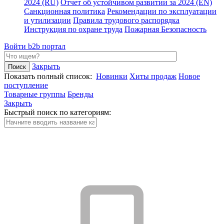
2024 (RU)
Отчет об устойчивом развитии за 2024 (EN)
Санкционная политика
Рекомендации по эксплуатации
и утилизации
Правила трудового распорядка
Инструкция по охране труда
Пожарная Безопасность
Войти
b2b портал
Закрыть
Показать полный список:
Новинки
Хиты продаж
Новое
поступление
Товарные группы
Бренды
Закрыть
Быстрый поиск по категориям: