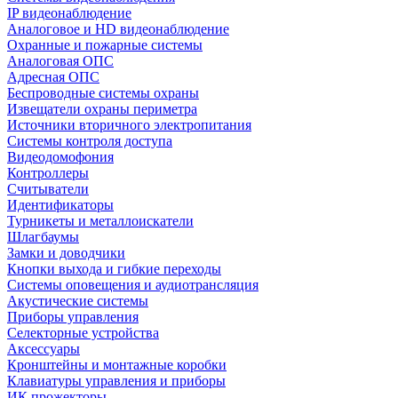
IP видеонаблюдение
Аналоговое и HD видеонаблюдение
Охранные и пожарные системы
Аналоговая ОПС
Адресная ОПС
Беспроводные системы охраны
Извещатели охраны периметра
Источники вторичного электропитания
Системы контроля доступа
Видеодомофония
Контроллеры
Считыватели
Идентификаторы
Турникеты и металлоискатели
Шлагбаумы
Замки и доводчики
Кнопки выхода и гибкие переходы
Системы оповещения и аудиотрансляция
Акустические системы
Приборы управления
Селекторные устройства
Аксессуары
Кронштейны и монтажные коробки
Клавиатуры управления и приборы
ИК прожекторы