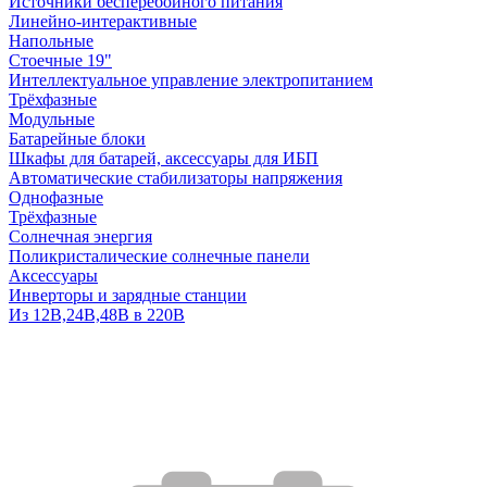
Источники бесперебойного питания
Линейно-интерактивные
Напольные
Стоечные 19"
Интеллектуальное управление электропитанием
Трёхфазные
Модульные
Батарейные блоки
Шкафы для батарей, аксессуары для ИБП
Автоматические стабилизаторы напряжения
Однофазные
Трёхфазные
Солнечная энергия
Поликристалические солнечные панели
Аксессуары
Инверторы и зарядные станции
Из 12В,24В,48В в 220В