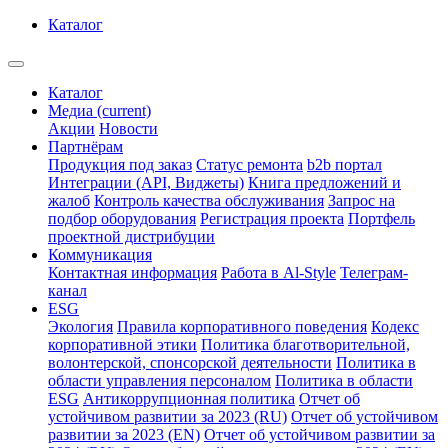
Каталог
Каталог
Медиа
(current)
Акции
Новости
Партнёрам
Продукция под заказ
Статус ремонта
b2b портал
Интеграции (API, Виджеты)
Книга предложений и
жалоб
Контроль качества обслуживания
Запрос на
подбор оборудования
Регистрация проекта
Портфель
проектной дистрибуции
Коммуникация
Контактная информация
Работа в Al-Style
Телеграм-
канал
ESG
Экология
Правила корпоративного поведения
Кодекс
корпоративной этики
Политика благотворительной,
волонтерской, спонсорской деятельности
Политика в
области управления персоналом
Политика в области
ESG
Антикоррупционная политика
Отчет об
устойчивом развитии за 2023 (RU)
Отчет об устойчивом
развитии за 2023 (EN)
Отчет об устойчивом развитии за