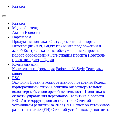
Каталог
Каталог
Медиа
(current)
Акции
Новости
Партнёрам
Продукция под заказ
Статус ремонта
b2b портал
Интеграции (API, Виджеты)
Книга предложений и
жалоб
Контроль качества обслуживания
Запрос на
подбор оборудования
Регистрация проекта
Портфель
проектной дистрибуции
Коммуникация
Контактная информация
Работа в Al-Style
Телеграм-
канал
ESG
Экология
Правила корпоративного поведения
Кодекс
корпоративной этики
Политика благотворительной,
волонтерской, спонсорской деятельности
Политика в
области управления персоналом
Политика в области
ESG
Антикоррупционная политика
Отчет об
устойчивом развитии за 2023 (RU)
Отчет об устойчивом
развитии за 2023 (EN)
Отчет об устойчивом развитии за