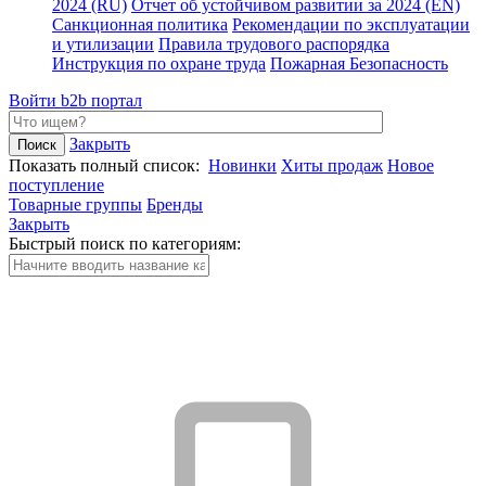
2024 (RU)
Отчет об устойчивом развитии за 2024 (EN)
Санкционная политика
Рекомендации по эксплуатации
и утилизации
Правила трудового распорядка
Инструкция по охране труда
Пожарная Безопасность
Войти
b2b портал
Закрыть
Показать полный список:
Новинки
Хиты продаж
Новое
поступление
Товарные группы
Бренды
Закрыть
Быстрый поиск по категориям: