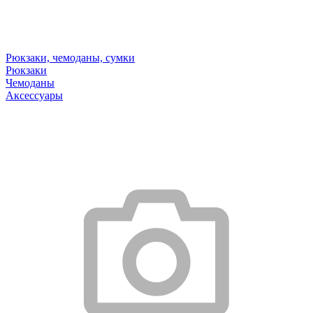
Рюкзаки, чемоданы, сумки
Рюкзаки
Чемоданы
Аксессуары