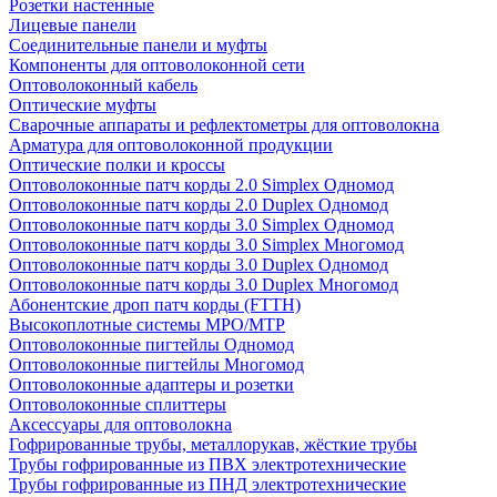
Розетки настенные
Лицевые панели
Соединительные панели и муфты
Компоненты для оптоволоконной сети
Оптоволоконный кабель
Оптические муфты
Сварочные аппараты и рефлектометры для оптоволокна
Арматура для оптоволоконной продукции
Оптические полки и кроссы
Оптоволоконные патч корды 2.0 Simplex Одномод
Оптоволоконные патч корды 2.0 Duplex Одномод
Оптоволоконные патч корды 3.0 Simplex Одномод
Оптоволоконные патч корды 3.0 Simplex Многомод
Оптоволоконные патч корды 3.0 Duplex Одномод
Оптоволоконные патч корды 3.0 Duplex Многомод
Абонентские дроп патч корды (FTTH)
Высокоплотные системы MPO/MTP
Оптоволоконные пигтейлы Одномод
Оптоволоконные пигтейлы Многомод
Оптоволоконные адаптеры и розетки
Оптоволоконные сплиттеры
Аксессуары для оптоволокна
Гофрированные трубы, металлорукав, жёсткие трубы
Трубы гофрированные из ПВХ электротехнические
Трубы гофрированные из ПНД электротехнические