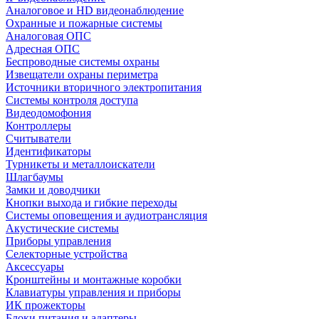
Аналоговое и HD видеонаблюдение
Охранные и пожарные системы
Аналоговая ОПС
Адресная ОПС
Беспроводные системы охраны
Извещатели охраны периметра
Источники вторичного электропитания
Системы контроля доступа
Видеодомофония
Контроллеры
Считыватели
Идентификаторы
Турникеты и металлоискатели
Шлагбаумы
Замки и доводчики
Кнопки выхода и гибкие переходы
Системы оповещения и аудиотрансляция
Акустические системы
Приборы управления
Селекторные устройства
Аксессуары
Кронштейны и монтажные коробки
Клавиатуры управления и приборы
ИК прожекторы
Блоки питания и адаптеры