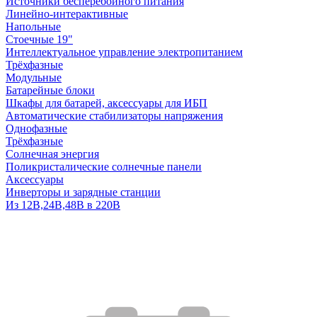
Источники бесперебойного питания
Линейно-интерактивные
Напольные
Стоечные 19"
Интеллектуальное управление электропитанием
Трёхфазные
Модульные
Батарейные блоки
Шкафы для батарей, аксессуары для ИБП
Автоматические стабилизаторы напряжения
Однофазные
Трёхфазные
Солнечная энергия
Поликристалические солнечные панели
Аксессуары
Инверторы и зарядные станции
Из 12В,24В,48В в 220В