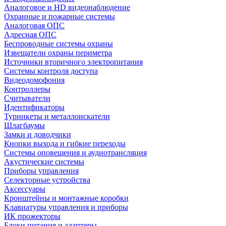
Аналоговое и HD видеонаблюдение
Охранные и пожарные системы
Аналоговая ОПС
Адресная ОПС
Беспроводные системы охраны
Извещатели охраны периметра
Источники вторичного электропитания
Системы контроля доступа
Видеодомофония
Контроллеры
Считыватели
Идентификаторы
Турникеты и металлоискатели
Шлагбаумы
Замки и доводчики
Кнопки выхода и гибкие переходы
Системы оповещения и аудиотрансляция
Акустические системы
Приборы управления
Селекторные устройства
Аксессуары
Кронштейны и монтажные коробки
Клавиатуры управления и приборы
ИК прожекторы
Блоки питания и адаптеры