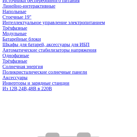
Источники бесперебойного питания
Линейно-интерактивные
Напольные
Стоечные 19"
Интеллектуальное управление электропитанием
Трёхфазные
Модульные
Батарейные блоки
Шкафы для батарей, аксессуары для ИБП
Автоматические стабилизаторы напряжения
Однофазные
Трёхфазные
Солнечная энергия
Поликристалические солнечные панели
Аксессуары
Инверторы и зарядные станции
Из 12В,24В,48В в 220В