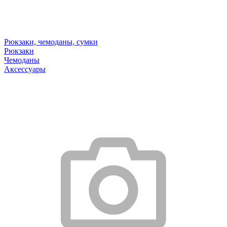
Рюкзаки, чемоданы, сумки
Рюкзаки
Чемоданы
Аксессуары