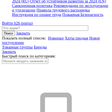
2024 (RU)
Отчет об устойчивом развитии за 2024 (EN)
Санкционная политика
Рекомендации по эксплуатации
и утилизации
Правила трудового распорядка
Инструкция по охране труда
Пожарная Безопасность
Войти
b2b портал
Закрыть
Показать полный список:
Новинки
Хиты продаж
Новое
поступление
Товарные группы
Бренды
Закрыть
Быстрый поиск по категориям: