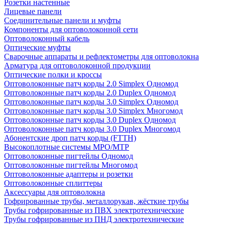
Розетки настенные
Лицевые панели
Соединительные панели и муфты
Компоненты для оптоволоконной сети
Оптоволоконный кабель
Оптические муфты
Сварочные аппараты и рефлектометры для оптоволокна
Арматура для оптоволоконной продукции
Оптические полки и кроссы
Оптоволоконные патч корды 2.0 Simplex Одномод
Оптоволоконные патч корды 2.0 Duplex Одномод
Оптоволоконные патч корды 3.0 Simplex Одномод
Оптоволоконные патч корды 3.0 Simplex Многомод
Оптоволоконные патч корды 3.0 Duplex Одномод
Оптоволоконные патч корды 3.0 Duplex Многомод
Абонентские дроп патч корды (FTTH)
Высокоплотные системы MPO/MTP
Оптоволоконные пигтейлы Одномод
Оптоволоконные пигтейлы Многомод
Оптоволоконные адаптеры и розетки
Оптоволоконные сплиттеры
Аксессуары для оптоволокна
Гофрированные трубы, металлорукав, жёсткие трубы
Трубы гофрированные из ПВХ электротехнические
Трубы гофрированные из ПНД электротехнические