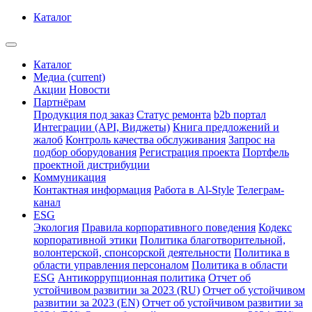
Каталог
Каталог
Медиа
(current)
Акции
Новости
Партнёрам
Продукция под заказ
Статус ремонта
b2b портал
Интеграции (API, Виджеты)
Книга предложений и
жалоб
Контроль качества обслуживания
Запрос на
подбор оборудования
Регистрация проекта
Портфель
проектной дистрибуции
Коммуникация
Контактная информация
Работа в Al-Style
Телеграм-
канал
ESG
Экология
Правила корпоративного поведения
Кодекс
корпоративной этики
Политика благотворительной,
волонтерской, спонсорской деятельности
Политика в
области управления персоналом
Политика в области
ESG
Антикоррупционная политика
Отчет об
устойчивом развитии за 2023 (RU)
Отчет об устойчивом
развитии за 2023 (EN)
Отчет об устойчивом развитии за