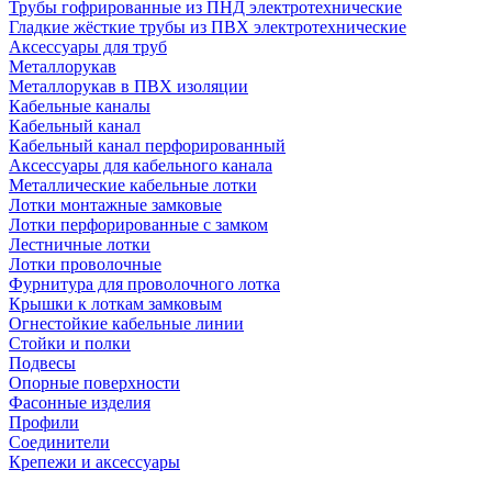
Трубы гофрированные из ПНД электротехнические
Гладкие жёсткие трубы из ПВХ электротехнические
Аксессуары для труб
Металлорукав
Металлорукав в ПВХ изоляции
Кабельные каналы
Кабельный канал
Кабельный канал перфорированный
Аксессуары для кабельного канала
Металлические кабельные лотки
Лотки монтажные замковые
Лотки перфорированные с замком
Лестничные лотки
Лотки проволочные
Фурнитура для проволочного лотка
Крышки к лоткам замковым
Огнестойкие кабельные линии
Стойки и полки
Подвесы
Опорные поверхности
Фасонные изделия
Профили
Соединители
Крепежи и аксессуары