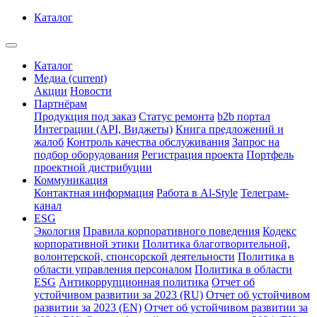
Каталог
Каталог
Медиа
(current)
Акции
Новости
Партнёрам
Продукция под заказ
Статус ремонта
b2b портал
Интеграции (API, Виджеты)
Книга предложений и
жалоб
Контроль качества обслуживания
Запрос на
подбор оборудования
Регистрация проекта
Портфель
проектной дистрибуции
Коммуникация
Контактная информация
Работа в Al-Style
Телеграм-
канал
ESG
Экология
Правила корпоративного поведения
Кодекс
корпоративной этики
Политика благотворительной,
волонтерской, спонсорской деятельности
Политика в
области управления персоналом
Политика в области
ESG
Антикоррупционная политика
Отчет об
устойчивом развитии за 2023 (RU)
Отчет об устойчивом
развитии за 2023 (EN)
Отчет об устойчивом развитии за