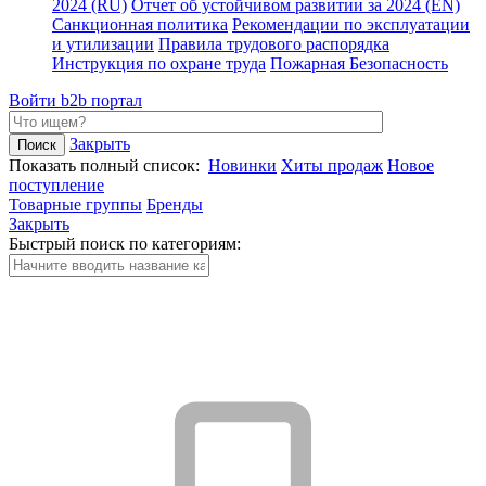
2024 (RU)
Отчет об устойчивом развитии за 2024 (EN)
Санкционная политика
Рекомендации по эксплуатации
и утилизации
Правила трудового распорядка
Инструкция по охране труда
Пожарная Безопасность
Войти
b2b портал
Закрыть
Показать полный список:
Новинки
Хиты продаж
Новое
поступление
Товарные группы
Бренды
Закрыть
Быстрый поиск по категориям: