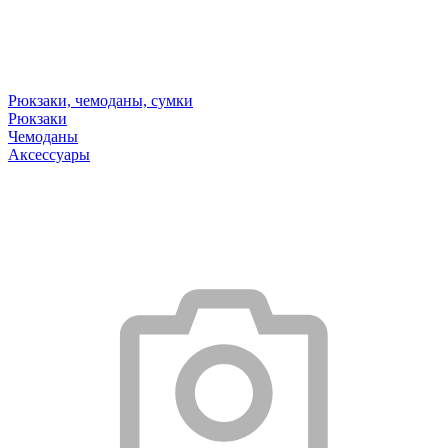
Рюкзаки, чемоданы, сумки
Рюкзаки
Чемоданы
Аксессуары