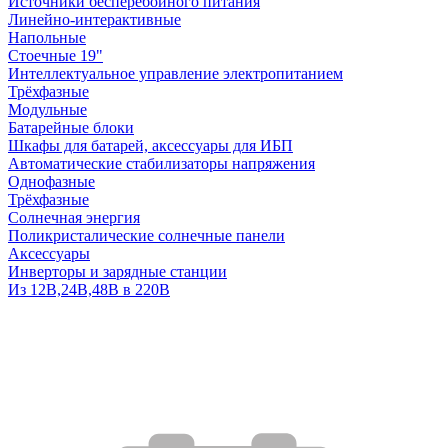
Источники бесперебойного питания
Линейно-интерактивные
Напольные
Стоечные 19"
Интеллектуальное управление электропитанием
Трёхфазные
Модульные
Батарейные блоки
Шкафы для батарей, аксессуары для ИБП
Автоматические стабилизаторы напряжения
Однофазные
Трёхфазные
Солнечная энергия
Поликристалические солнечные панели
Аксессуары
Инверторы и зарядные станции
Из 12В,24В,48В в 220В