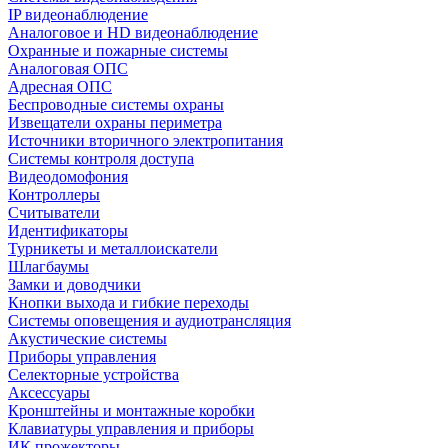
IP видеонаблюдение
Аналоговое и HD видеонаблюдение
Охранные и пожарные системы
Аналоговая ОПС
Адресная ОПС
Беспроводные системы охраны
Извещатели охраны периметра
Источники вторичного электропитания
Системы контроля доступа
Видеодомофония
Контроллеры
Считыватели
Идентификаторы
Турникеты и металлоискатели
Шлагбаумы
Замки и доводчики
Кнопки выхода и гибкие переходы
Системы оповещения и аудиотрансляция
Акустические системы
Приборы управления
Селекторные устройства
Аксессуары
Кронштейны и монтажные коробки
Клавиатуры управления и приборы
ИК прожекторы