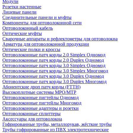
Модули
Розетки настенные
Лицевые панели
Соединительные панели и муфты
Компоненты для оптоволоконной сети
Оптоволоконный кабель
Оптические муфты
Сварочные аппараты и рефлектометры для оптоволокна
Арматура для оптоволоконной продукции
Оптические полки и кроссы
Оптоволоконные патч корды 2.0 Simplex Одномод
Оптоволоконные патч корды 2.0 Duplex Одномод
Оптоволоконные патч корды 3.0 Simplex Одномод
Оптоволоконные патч корды 3.0 Simplex Многомод
Оптоволоконные патч корды 3.0 Duplex Одномод
Оптоволоконные патч корды 3.0 Duplex Многомод
Абонентские дроп патч корды (FTTH)
Высокоплотные системы MPO/MTP
Оптоволоконные пигтейлы Одномод
Оптоволоконные пигтейлы Многомод
Оптоволоконные адаптеры и розетки
Оптоволоконные сплиттеры
Аксессуары для оптоволокна
Гофрированные трубы, металлорукав, жёсткие трубы
Трубы гофрированные из ПВХ электротехнические