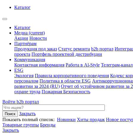
Каталог
Каталог
Медиа
(current)
Акции
Новости
Партнёрам
Продукция под заказ
Статус ремонта
b2b портал
Интегра
проекта
Портфель проектной дистрибуции
Коммуникация
Контактная информация
Работа в Al-Style
Телеграм-канал
ESG
Экология
Правила корпоративного поведения
Кодекс ко
персоналом
Политика в области ESG
Антикоррупционна
развитии за 2024 (RU)
Отчет об устойчивом развитии за 
охране труда
Пожарная Безопасность
Войти
b2b портал
Закрыть
Показать полный список:
Новинки
Хиты продаж
Новое посту
Товарные группы
Бренды
Закрыть