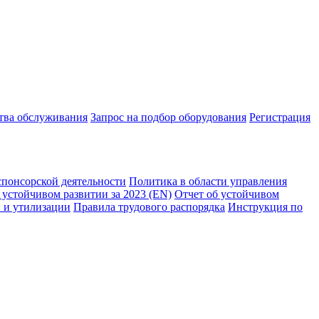
ства обслуживания
Запрос на подбор оборудования
Регистрация
спонсорской деятельности
Политика в области управления
 устойчивом развитии за 2023 (EN)
Отчет об устойчивом
 и утилизации
Правила трудового распорядка
Инструкция по