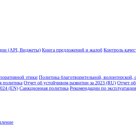
ции (API, Виджеты)
Книга предложений и жалоб
Контроль каче
рпоративной этики
Политика благотворительной, волонтерской, 
я политика
Отчет об устойчивом развитии за 2023 (RU)
Отчет об
2024 (EN)
Санкционная политика
Рекомендации по эксплуатации
пление