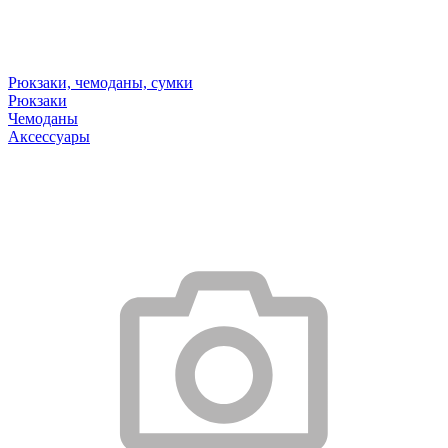
Рюкзаки, чемоданы, сумки
Рюкзаки
Чемоданы
Аксессуары