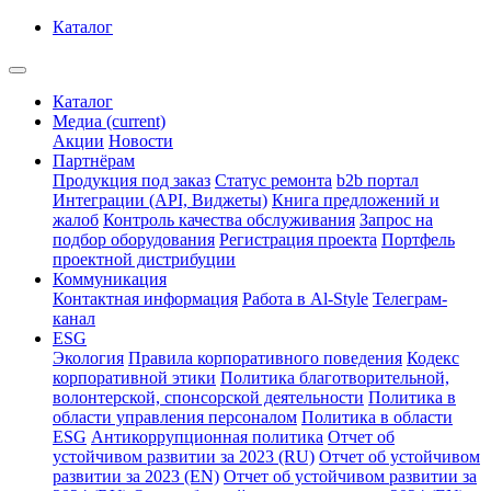
Каталог
Каталог
Медиа
(current)
Акции
Новости
Партнёрам
Продукция под заказ
Статус ремонта
b2b портал
Интеграции (API, Виджеты)
Книга предложений и
жалоб
Контроль качества обслуживания
Запрос на
подбор оборудования
Регистрация проекта
Портфель
проектной дистрибуции
Коммуникация
Контактная информация
Работа в Al-Style
Телеграм-
канал
ESG
Экология
Правила корпоративного поведения
Кодекс
корпоративной этики
Политика благотворительной,
волонтерской, спонсорской деятельности
Политика в
области управления персоналом
Политика в области
ESG
Антикоррупционная политика
Отчет об
устойчивом развитии за 2023 (RU)
Отчет об устойчивом
развитии за 2023 (EN)
Отчет об устойчивом развитии за