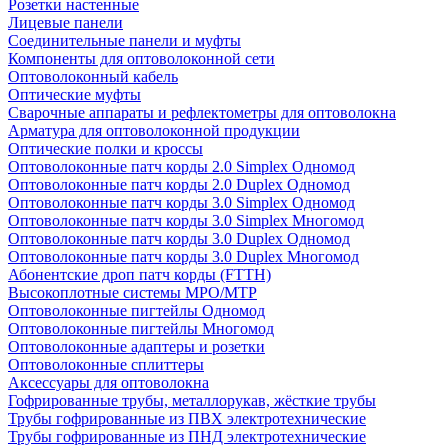
Розетки настенные
Лицевые панели
Соединительные панели и муфты
Компоненты для оптоволоконной сети
Оптоволоконный кабель
Оптические муфты
Сварочные аппараты и рефлектометры для оптоволокна
Арматура для оптоволоконной продукции
Оптические полки и кроссы
Оптоволоконные патч корды 2.0 Simplex Одномод
Оптоволоконные патч корды 2.0 Duplex Одномод
Оптоволоконные патч корды 3.0 Simplex Одномод
Оптоволоконные патч корды 3.0 Simplex Многомод
Оптоволоконные патч корды 3.0 Duplex Одномод
Оптоволоконные патч корды 3.0 Duplex Многомод
Абонентские дроп патч корды (FTTH)
Высокоплотные системы MPO/MTP
Оптоволоконные пигтейлы Одномод
Оптоволоконные пигтейлы Многомод
Оптоволоконные адаптеры и розетки
Оптоволоконные сплиттеры
Аксессуары для оптоволокна
Гофрированные трубы, металлорукав, жёсткие трубы
Трубы гофрированные из ПВХ электротехнические
Трубы гофрированные из ПНД электротехнические