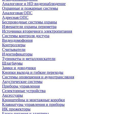
Аналоговое и HD видеонаблюдение
Охранные и пожарные системы
Аналоговая ОПС
Адресная ОПС
Беспроводные системы охраны
Извещатели охраны периметра
Источники вторичного электропитания
Системы контроля доступа
Видеодомофония
Контроллеры
Считыватели
Идентификаторы
Турникеты и металлоискатели
Шлагбаумы
Замки и доводчики
Кнопки выхода и гибкие переходы
Системы оповещения и аудиотрансляция
Акустические системы
Приборы управления
Селекторные устройства
Аксессуары
Кронштейны и монтажные коробки
Клавиатуры управления и приборы
ИК прожекторы
Блоки питания и адаптеры