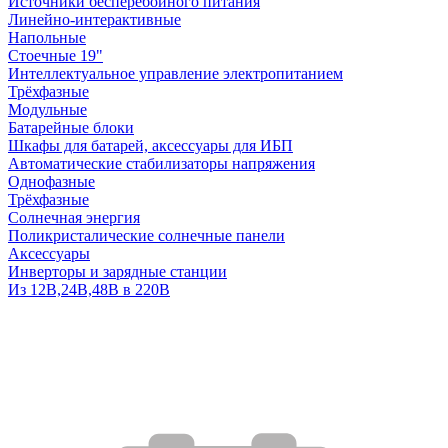
Источники бесперебойного питания
Линейно-интерактивные
Напольные
Стоечные 19"
Интеллектуальное управление электропитанием
Трёхфазные
Модульные
Батарейные блоки
Шкафы для батарей, аксессуары для ИБП
Автоматические стабилизаторы напряжения
Однофазные
Трёхфазные
Солнечная энергия
Поликристалические солнечные панели
Аксессуары
Инверторы и зарядные станции
Из 12В,24В,48В в 220В