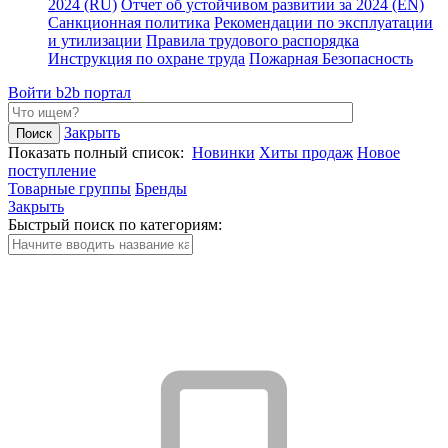
2024 (RU)
Отчет об устойчивом развитии за 2024 (EN)
Санкционная политика
Рекомендации по эксплуатации
и утилизации
Правила трудового распорядка
Инструкция по охране труда
Пожарная Безопасность
Войти
b2b портал
Закрыть
Показать полный список:
Новинки
Хиты продаж
Новое
поступление
Товарные группы
Бренды
Закрыть
Быстрый поиск по категориям: