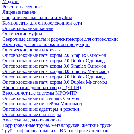
Модули
Розетки настенные
Лицевые панели
Соединительные панели и муфты
Компоненты для оптоволоконной сети
Оптоволоконный кабель
Оптические муфты
Сварочные аппараты и рефлектометры для оптоволокна
Арматура для оптоволоконной продукции
Оптические полки и кроссы
Оптоволоконные патч корды 2.0 Simplex Одномод
Оптоволоконные патч корды 2.0 Duplex Одномод
Оптоволоконные патч корды 3.0 Simplex Одномод
Оптоволоконные патч корды 3.0 Simplex Многомод
Оптоволоконные патч корды 3.0 Duplex Одномод
Оптоволоконные патч корды 3.0 Duplex Многомод
Абонентские дроп патч корды (FTTH)
Высокоплотные системы MPO/MTP
Оптоволоконные пигтейлы Одномод
Оптоволоконные пигтейлы Многомод
Оптоволоконные адаптеры и розетки
Оптоволоконные сплиттеры
Аксессуары для оптоволокна
Гофрированные трубы, металлорукав, жёсткие трубы
Трубы гофрированные из ПВХ электротехнические