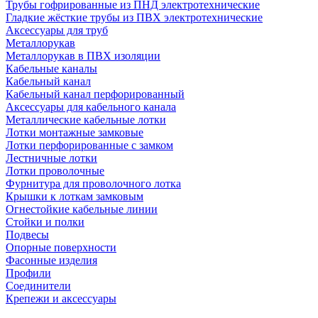
Трубы гофрированные из ПНД электротехнические
Гладкие жёсткие трубы из ПВХ электротехнические
Аксессуары для труб
Металлорукав
Металлорукав в ПВХ изоляции
Кабельные каналы
Кабельный канал
Кабельный канал перфорированный
Аксессуары для кабельного канала
Металлические кабельные лотки
Лотки монтажные замковые
Лотки перфорированные с замком
Лестничные лотки
Лотки проволочные
Фурнитура для проволочного лотка
Крышки к лоткам замковым
Огнестойкие кабельные линии
Стойки и полки
Подвесы
Опорные поверхности
Фасонные изделия
Профили
Соединители
Крепежи и аксессуары