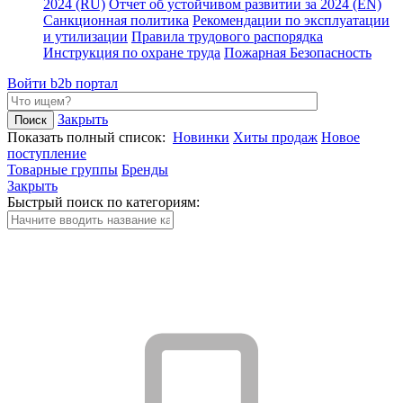
2024 (RU)
Отчет об устойчивом развитии за 2024 (EN)
Санкционная политика
Рекомендации по эксплуатации
и утилизации
Правила трудового распорядка
Инструкция по охране труда
Пожарная Безопасность
Войти
b2b портал
Закрыть
Показать полный список:
Новинки
Хиты продаж
Новое
поступление
Товарные группы
Бренды
Закрыть
Быстрый поиск по категориям: