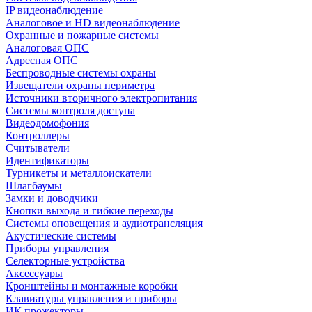
IP видеонаблюдение
Аналоговое и HD видеонаблюдение
Охранные и пожарные системы
Аналоговая ОПС
Адресная ОПС
Беспроводные системы охраны
Извещатели охраны периметра
Источники вторичного электропитания
Системы контроля доступа
Видеодомофония
Контроллеры
Считыватели
Идентификаторы
Турникеты и металлоискатели
Шлагбаумы
Замки и доводчики
Кнопки выхода и гибкие переходы
Системы оповещения и аудиотрансляция
Акустические системы
Приборы управления
Селекторные устройства
Аксессуары
Кронштейны и монтажные коробки
Клавиатуры управления и приборы
ИК прожекторы