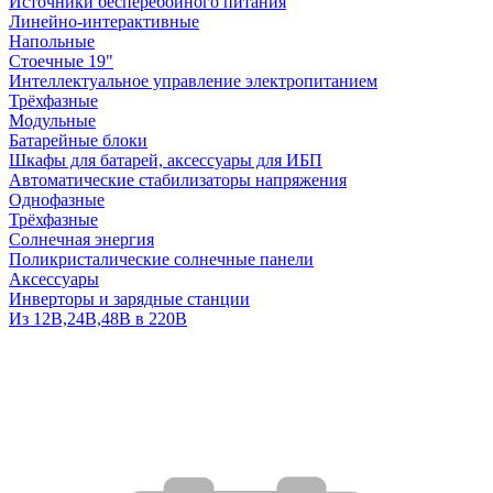
Источники бесперебойного питания
Линейно-интерактивные
Напольные
Стоечные 19"
Интеллектуальное управление электропитанием
Трёхфазные
Модульные
Батарейные блоки
Шкафы для батарей, аксессуары для ИБП
Автоматические стабилизаторы напряжения
Однофазные
Трёхфазные
Солнечная энергия
Поликристалические солнечные панели
Аксессуары
Инверторы и зарядные станции
Из 12В,24В,48В в 220В