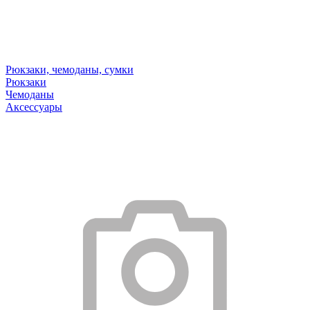
Рюкзаки, чемоданы, сумки
Рюкзаки
Чемоданы
Аксессуары