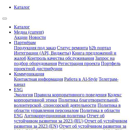
Каталог
Каталог
Медиа
(current)
Акции
Новости
Партнёрам
Продукция под заказ
Статус ремонта
b2b портал
Интеграции (API, Виджеты)
Книга предложений и
жалоб
Контроль качества обслуживания
Запрос на
подбор оборудования
Регистрация проекта
Портфель
проектной дистрибуции
Коммуникация
Контактная информация
Работа в Al-Style
Телеграм-
канал
ESG
Экология
Правила корпоративного поведения
Кодекс
корпоративной этики
Политика благотворительной,
волонтерской, спонсорской деятельности
Политика в
области управления персоналом
Политика в области
ESG
Антикоррупционная политика
Отчет об
устойчивом развитии за 2023 (RU)
Отчет об устойчивом
развитии за 2023 (EN)
Отчет об устойчивом развитии за