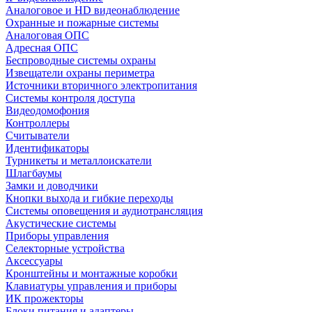
Аналоговое и HD видеонаблюдение
Охранные и пожарные системы
Аналоговая ОПС
Адресная ОПС
Беспроводные системы охраны
Извещатели охраны периметра
Источники вторичного электропитания
Системы контроля доступа
Видеодомофония
Контроллеры
Считыватели
Идентификаторы
Турникеты и металлоискатели
Шлагбаумы
Замки и доводчики
Кнопки выхода и гибкие переходы
Системы оповещения и аудиотрансляция
Акустические системы
Приборы управления
Селекторные устройства
Аксессуары
Кронштейны и монтажные коробки
Клавиатуры управления и приборы
ИК прожекторы
Блоки питания и адаптеры