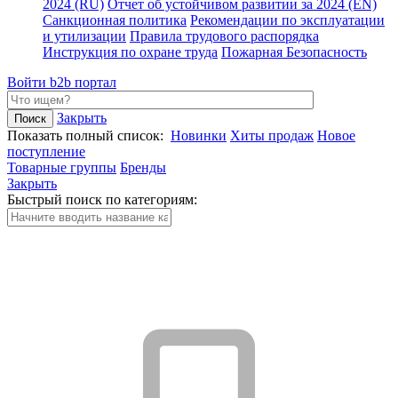
2024 (RU)
Отчет об устойчивом развитии за 2024 (EN)
Санкционная политика
Рекомендации по эксплуатации
и утилизации
Правила трудового распорядка
Инструкция по охране труда
Пожарная Безопасность
Войти
b2b портал
Закрыть
Показать полный список:
Новинки
Хиты продаж
Новое
поступление
Товарные группы
Бренды
Закрыть
Быстрый поиск по категориям: