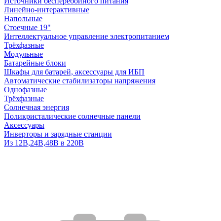
Источники бесперебойного питания
Линейно-интерактивные
Напольные
Стоечные 19"
Интеллектуальное управление электропитанием
Трёхфазные
Модульные
Батарейные блоки
Шкафы для батарей, аксессуары для ИБП
Автоматические стабилизаторы напряжения
Однофазные
Трёхфазные
Солнечная энергия
Поликристалические солнечные панели
Аксессуары
Инверторы и зарядные станции
Из 12В,24В,48В в 220В