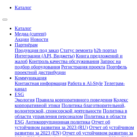
Каталог
Каталог
Медиа
(current)
Акции
Новости
Партнёрам
Продукция под заказ
Статус ремонта
b2b портал
Интеграции (API, Виджеты)
Книга предложений и
жалоб
Контроль качества обслуживания
Запрос на
подбор оборудования
Регистрация проекта
Портфель
проектной дистрибуции
Коммуникация
Контактная информация
Работа в Al-Style
Телеграм-
канал
ESG
Экология
Правила корпоративного поведения
Кодекс
корпоративной этики
Политика благотворительной,
волонтерской, спонсорской деятельности
Политика в
области управления персоналом
Политика в области
ESG
Антикоррупционная политика
Отчет об
устойчивом развитии за 2023 (RU)
Отчет об устойчивом
развитии за 2023 (EN)
Отчет об устойчивом развитии за