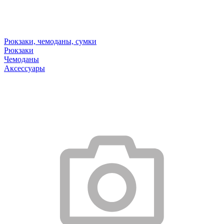
Рюкзаки, чемоданы, сумки
Рюкзаки
Чемоданы
Аксессуары