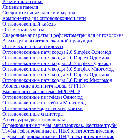
Розетки настенные
Лицевые панели
Соединительные панели и муфты
Компоненты для оптоволоконной сети
Оптоволоконный кабель
Оптические муфты
Сварочные аппараты и рефлектометры для оптоволокна
Арматура для оптоволоконной продукции
Оптические полки и кроссы
Оптоволоконные патч корды 2.0 Simplex Одномод
Оптоволоконные патч корды 2.0 Duplex Одномод
Оптоволоконные патч корды 3.0 Simplex Одномод
Оптоволоконные патч корды 3.0 Simplex Многомод
Оптоволоконные патч корды 3.0 Duplex Одномод
Оптоволоконные патч корды 3.0 Duplex Многомод
Абонентские дроп патч корды (FTTH)
Высокоплотные системы MPO/MTP
Оптоволоконные пигтейлы Одномод
Оптоволоконные пигтейлы Многомод
Оптоволоконные адаптеры и розетки
Оптоволоконные сплиттеры
Аксессуары для оптоволокна
Гофрированные трубы, металлорукав, жёсткие трубы
Трубы гофрированные из ПВХ электротехнические
Трубы гофрированные из ПНД электротехнические