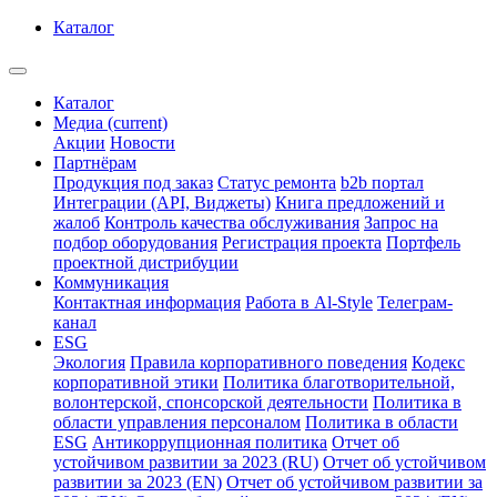
Каталог
Каталог
Медиа
(current)
Акции
Новости
Партнёрам
Продукция под заказ
Статус ремонта
b2b портал
Интеграции (API, Виджеты)
Книга предложений и
жалоб
Контроль качества обслуживания
Запрос на
подбор оборудования
Регистрация проекта
Портфель
проектной дистрибуции
Коммуникация
Контактная информация
Работа в Al-Style
Телеграм-
канал
ESG
Экология
Правила корпоративного поведения
Кодекс
корпоративной этики
Политика благотворительной,
волонтерской, спонсорской деятельности
Политика в
области управления персоналом
Политика в области
ESG
Антикоррупционная политика
Отчет об
устойчивом развитии за 2023 (RU)
Отчет об устойчивом
развитии за 2023 (EN)
Отчет об устойчивом развитии за