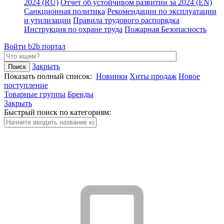
2024 (RU)
Отчет об устойчивом развитии за 2024 (EN)
Санкционная политика
Рекомендации по эксплуатации
и утилизации
Правила трудового распорядка
Инструкция по охране труда
Пожарная Безопасность
Войти
b2b портал
Закрыть
Показать полный список:
Новинки
Хиты продаж
Новое
поступление
Товарные группы
Бренды
Закрыть
Быстрый поиск по категориям: