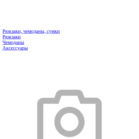
Рюкзаки, чемоданы, сумки
Рюкзаки
Чемоданы
Аксессуары