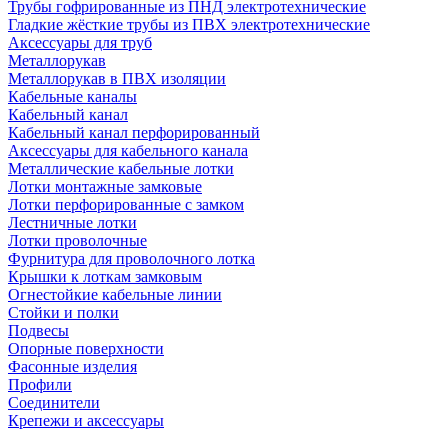
Трубы гофрированные из ПНД электротехнические
Гладкие жёсткие трубы из ПВХ электротехнические
Аксессуары для труб
Металлорукав
Металлорукав в ПВХ изоляции
Кабельные каналы
Кабельный канал
Кабельный канал перфорированный
Аксессуары для кабельного канала
Металлические кабельные лотки
Лотки монтажные замковые
Лотки перфорированные с замком
Лестничные лотки
Лотки проволочные
Фурнитура для проволочного лотка
Крышки к лоткам замковым
Огнестойкие кабельные линии
Стойки и полки
Подвесы
Опорные поверхности
Фасонные изделия
Профили
Соединители
Крепежи и аксессуары