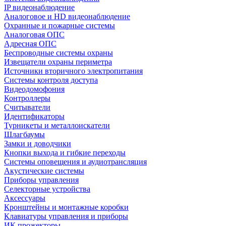
IP видеонаблюдение
Аналоговое и HD видеонаблюдение
Охранные и пожарные системы
Аналоговая ОПС
Адресная ОПС
Беспроводные системы охраны
Извещатели охраны периметра
Источники вторичного электропитания
Системы контроля доступа
Видеодомофония
Контроллеры
Считыватели
Идентификаторы
Турникеты и металлоискатели
Шлагбаумы
Замки и доводчики
Кнопки выхода и гибкие переходы
Системы оповещения и аудиотрансляция
Акустические системы
Приборы управления
Селекторные устройства
Аксессуары
Кронштейны и монтажные коробки
Клавиатуры управления и приборы
ИК прожекторы