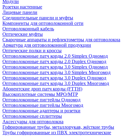
Модули
Розетки настенные
Лицевые панели
Соединительные панели и муфты
Компоненты для оптоволоконной сети
Оптоволоконный кабель
Оптические муфты
Сварочные аппараты и рефлектометры для оптоволокна
Арматура для оптоволоконной продукции
Оптические полки и кроссы
Оптоволоконные патч корды 2.0 Simplex Одномод
Оптоволоконные патч корды 2.0 Duplex Одномод
Оптоволоконные патч корды 3.0 Simplex Одномод
Оптоволоконные патч корды 3.0 Simplex Многомод
Оптоволоконные патч корды 3.0 Duplex Одномод
Оптоволоконные патч корды 3.0 Duplex Многомод
Абонентские дроп патч корды (FTTH)
Высокоплотные системы MPO/MTP
Оптоволоконные пигтейлы Одномод
Оптоволоконные пигтейлы Многомод
Оптоволоконные адаптеры и розетки
Оптоволоконные сплиттеры
Аксессуары для оптоволокна
Гофрированные трубы, металлорукав, жёсткие трубы
Трубы гофрированные из ПВХ электротехнические