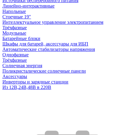
Источники бесперебойного питания
Линейно-интерактивные
Напольные
Стоечные 19"
Интеллектуальное управление электропитанием
Трёхфазные
Модульные
Батарейные блоки
Шкафы для батарей, аксессуары для ИБП
Автоматические стабилизаторы напряжения
Однофазные
Трёхфазные
Солнечная энергия
Поликристалические солнечные панели
Аксессуары
Инверторы и зарядные станции
Из 12В,24В,48В в 220В