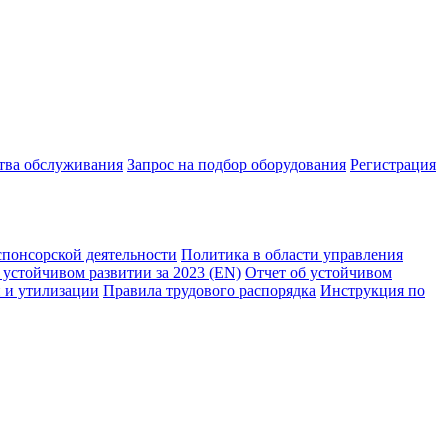
ства обслуживания
Запрос на подбор оборудования
Регистрация
спонсорской деятельности
Политика в области управления
 устойчивом развитии за 2023 (EN)
Отчет об устойчивом
 и утилизации
Правила трудового распорядка
Инструкция по