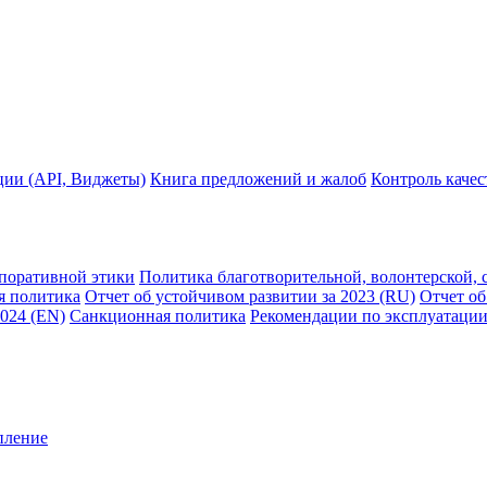
ции (API, Виджеты)
Книга предложений и жалоб
Контроль каче
рпоративной этики
Политика благотворительной, волонтерской, 
я политика
Отчет об устойчивом развитии за 2023 (RU)
Отчет об
2024 (EN)
Санкционная политика
Рекомендации по эксплуатации
пление