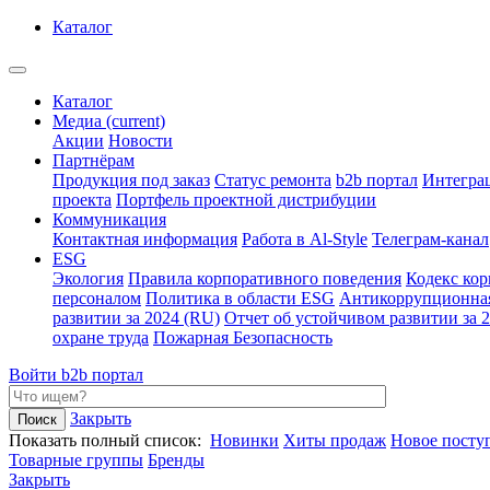
Каталог
Каталог
Медиа
(current)
Акции
Новости
Партнёрам
Продукция под заказ
Статус ремонта
b2b портал
Интегра
проекта
Портфель проектной дистрибуции
Коммуникация
Контактная информация
Работа в Al-Style
Телеграм-канал
ESG
Экология
Правила корпоративного поведения
Кодекс ко
персоналом
Политика в области ESG
Антикоррупционна
развитии за 2024 (RU)
Отчет об устойчивом развитии за 
охране труда
Пожарная Безопасность
Войти
b2b портал
Закрыть
Показать полный список:
Новинки
Хиты продаж
Новое посту
Товарные группы
Бренды
Закрыть