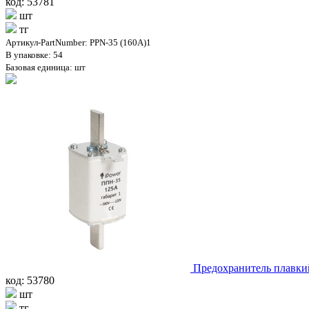
код: 53781
шт
тг
Артикул-PartNumber: PPN-35 (160A)1
В упаковке: 54
Базовая единица: шт
Предохранитель плавки
код: 53780
шт
тг