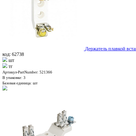
Держатель плавкой вст
код: 62738
шт
тг
Артикул-PartNumber: 521366
В упаковке: 3
Базовая единица: шт