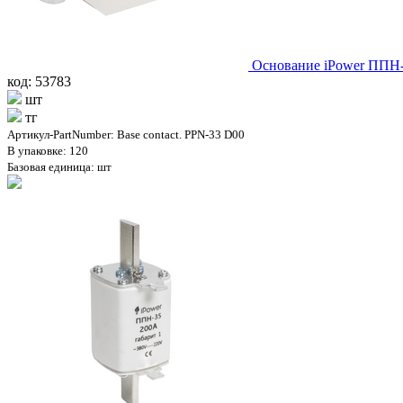
Основание iPower ППН
код: 53783
шт
тг
Артикул-PartNumber: Base contact. PPN-33 D00
В упаковке: 120
Базовая единица: шт