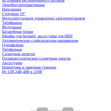
Источники бесперебойного питания
Линейно-интерактивные
Напольные
Стоечные 19"
Интеллектуальное управление электропитанием
Трёхфазные
Модульные
Батарейные блоки
Шкафы для батарей, аксессуары для ИБП
Автоматические стабилизаторы напряжения
Однофазные
Трёхфазные
Солнечная энергия
Поликристалические солнечные панели
Аксессуары
Инверторы и зарядные станции
Из 12В,24В,48В в 220В