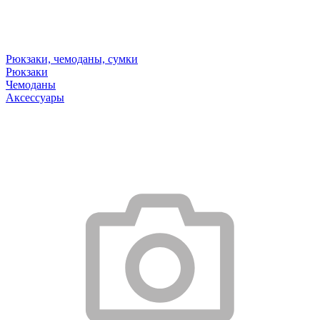
Рюкзаки, чемоданы, сумки
Рюкзаки
Чемоданы
Аксессуары