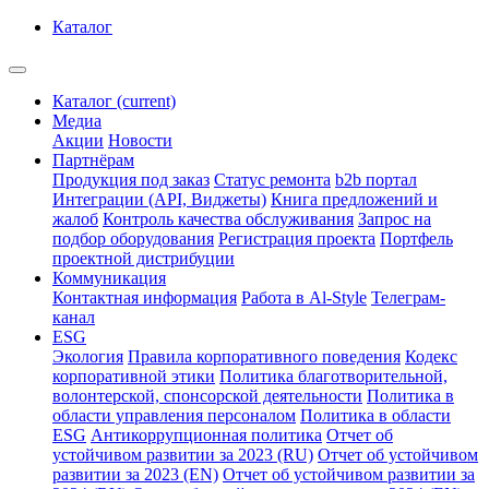
Каталог
Каталог
(current)
Медиа
Акции
Новости
Партнёрам
Продукция под заказ
Статус ремонта
b2b портал
Интеграции (API, Виджеты)
Книга предложений и
жалоб
Контроль качества обслуживания
Запрос на
подбор оборудования
Регистрация проекта
Портфель
проектной дистрибуции
Коммуникация
Контактная информация
Работа в Al-Style
Телеграм-
канал
ESG
Экология
Правила корпоративного поведения
Кодекс
корпоративной этики
Политика благотворительной,
волонтерской, спонсорской деятельности
Политика в
области управления персоналом
Политика в области
ESG
Антикоррупционная политика
Отчет об
устойчивом развитии за 2023 (RU)
Отчет об устойчивом
развитии за 2023 (EN)
Отчет об устойчивом развитии за