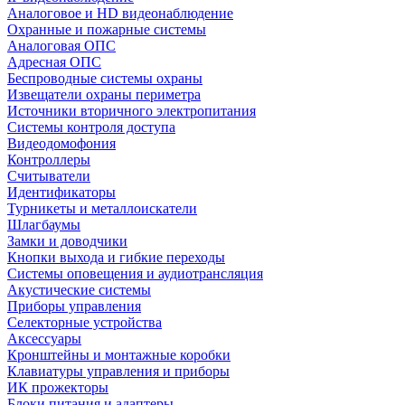
Аналоговое и HD видеонаблюдение
Охранные и пожарные системы
Аналоговая ОПС
Адресная ОПС
Беспроводные системы охраны
Извещатели охраны периметра
Источники вторичного электропитания
Системы контроля доступа
Видеодомофония
Контроллеры
Считыватели
Идентификаторы
Турникеты и металлоискатели
Шлагбаумы
Замки и доводчики
Кнопки выхода и гибкие переходы
Системы оповещения и аудиотрансляция
Акустические системы
Приборы управления
Селекторные устройства
Аксессуары
Кронштейны и монтажные коробки
Клавиатуры управления и приборы
ИК прожекторы
Блоки питания и адаптеры