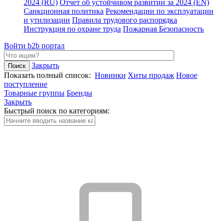
2024 (RU)
Отчет об устойчивом развитии за 2024 (EN)
Санкционная политика
Рекомендации по эксплуатации
и утилизации
Правила трудового распорядка
Инструкция по охране труда
Пожарная Безопасность
Войти
b2b портал
Закрыть
Показать полный список:
Новинки
Хиты продаж
Новое
поступление
Товарные группы
Бренды
Закрыть
Быстрый поиск по категориям: