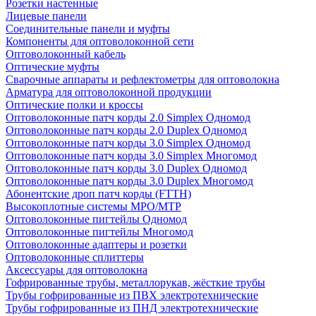
Розетки настенные
Лицевые панели
Соединительные панели и муфты
Компоненты для оптоволоконной сети
Оптоволоконный кабель
Оптические муфты
Сварочные аппараты и рефлектометры для оптоволокна
Арматура для оптоволоконной продукции
Оптические полки и кроссы
Оптоволоконные патч корды 2.0 Simplex Одномод
Оптоволоконные патч корды 2.0 Duplex Одномод
Оптоволоконные патч корды 3.0 Simplex Одномод
Оптоволоконные патч корды 3.0 Simplex Многомод
Оптоволоконные патч корды 3.0 Duplex Одномод
Оптоволоконные патч корды 3.0 Duplex Многомод
Абонентские дроп патч корды (FTTH)
Высокоплотные системы MPO/MTP
Оптоволоконные пигтейлы Одномод
Оптоволоконные пигтейлы Многомод
Оптоволоконные адаптеры и розетки
Оптоволоконные сплиттеры
Аксессуары для оптоволокна
Гофрированные трубы, металлорукав, жёсткие трубы
Трубы гофрированные из ПВХ электротехнические
Трубы гофрированные из ПНД электротехнические