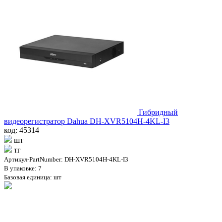
Гибридный
видеорегистратор Dahua DH-XVR5104H-4KL-I3
код: 45314
шт
тг
Артикул-PartNumber: DH-XVR5104H-4KL-I3
В упаковке: 7
Базовая единица: шт