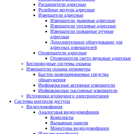
Расширители адресные
Релейные модули адресные
Извещатели адресные
Извещатели дымовые адресные
Извещатели тепловые адресные
Извещатели пожарные ручные
адресные
Дополнительное оборудование для
адресных извещателей
Оповещатели адресные
Оповещатели свето-звуковые адресные
Беспроводные системы охраны
Извещатели охраны периметра
Быстро разворачиваемые средства
обнаружения
Инфракрасные активные извещатели
Инфракрасные пассивные извещатели
Источники вторичного электропитания
Системы контроля доступа
Видеодомофония
Аналоговая видеодомофония
Комплекты
Вызывные панели
Мониторы видеодомофонии
IP видеодомофония