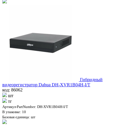
Гибридный
видеорегистратор Dahua DH-XVR1B04H-I/T
код: 86062
шт
тг
Артикул-PartNumber: DH-XVR1B04H-I/T
В упаковке: 10
Базовая единица: шт