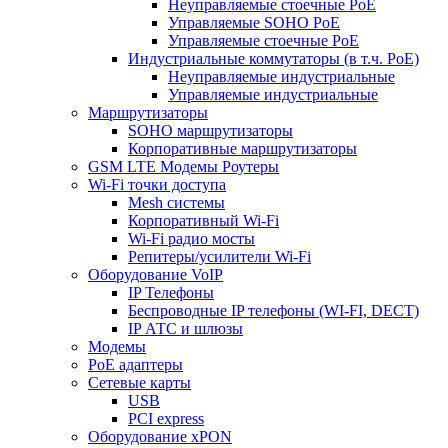
Неуправляемые стоечные PoE
Управляемые SOHO PoE
Управляемые стоечные PoE
Индустриальные коммутаторы (в т.ч. РоЕ)
Неуправляемые индустриальные
Управляемые индустриальные
Маршрутизаторы
SOHO маршрутизаторы
Корпоративные маршрутизаторы
GSM LTE Модемы Роутеры
Wi-Fi точки доступа
Mesh системы
Корпоративный Wi-Fi
Wi-Fi радио мосты
Репитеры/усилители Wi-Fi
Оборудование VoIP
IP Телефоны
Беспроводные IP телефоны (WI-FI, DECT)
IP АТС и шлюзы
Модемы
PoE адаптеры
Сетевые карты
USB
PCI express
Оборудование xPON