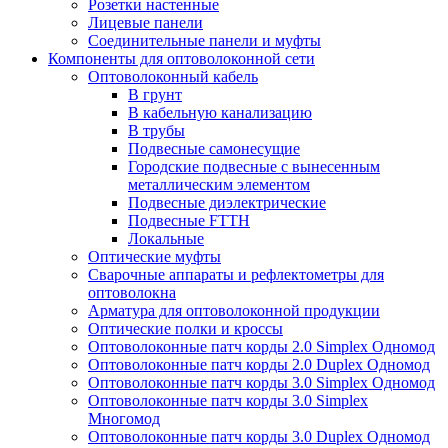
Розетки настенные
Лицевые панели
Соединительные панели и муфты
Компоненты для оптоволоконной сети
Оптоволоконный кабель
В грунт
В кабельную канализацию
В трубы
Подвесные самонесущие
Городские подвесные с вынесенным
металлическим элементом
Подвесные диэлектрические
Подвесные FTTH
Локальные
Оптические муфты
Сварочные аппараты и рефлектометры для
оптоволокна
Арматура для оптоволоконной продукции
Оптические полки и кроссы
Оптоволоконные патч корды 2.0 Simplex Одномод
Оптоволоконные патч корды 2.0 Duplex Одномод
Оптоволоконные патч корды 3.0 Simplex Одномод
Оптоволоконные патч корды 3.0 Simplex
Многомод
Оптоволоконные патч корды 3.0 Duplex Одномод