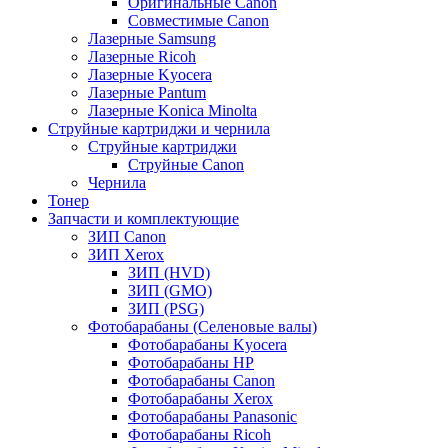
Оригинальные Canon
Совместимые Canon
Лазерные Samsung
Лазерные Ricoh
Лазерные Kyocera
Лазерные Pantum
Лазерные Konica Minolta
Струйные картриджи и чернила
Струйные картриджи
Струйные Canon
Чернила
Тонер
Запчасти и комплектующие
ЗИП Canon
ЗИП Xerox
ЗИП (HVD)
ЗИП (GMO)
ЗИП (PSG)
Фотобарабаны (Селеновые валы)
Фотобарабаны Kyocera
Фотобарабаны HP
Фотобарабаны Canon
Фотобарабаны Xerox
Фотобарабаны Panasonic
Фотобарабаны Ricoh