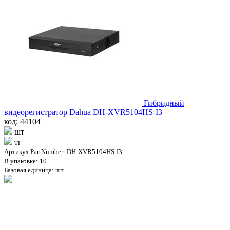
Гибридный
видеорегистратор Dahua DH-XVR5104HS-I3
код: 44104
шт
тг
Артикул-PartNumber: DH-XVR5104HS-I3
В упаковке: 10
Базовая единица: шт