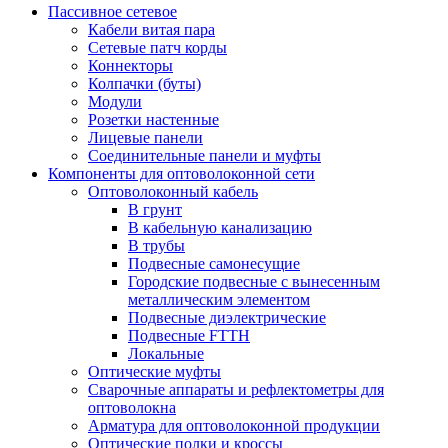
Пассивное сетевое
Кабели витая пара
Сетевые патч корды
Коннекторы
Колпачки (буты)
Модули
Розетки настенные
Лицевые панели
Соединительные панели и муфты
Компоненты для оптоволоконной сети
Оптоволоконный кабель
В грунт
В кабельную канализацию
В трубы
Подвесные самонесущие
Городские подвесные с вынесенным
металлическим элементом
Подвесные диэлектрические
Подвесные FTTH
Локальные
Оптические муфты
Сварочные аппараты и рефлектометры для
оптоволокна
Арматура для оптоволоконной продукции
Оптические полки и кроссы