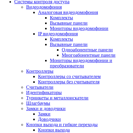
Системы контроля доступа
Видеодомофония
Аналоговая видеодомофония
Комплекты
Вызывные панели
Мониторы видеодомофонии
IP видеодомофония
Комплекты
Вызывные панели
Одноабонентные панели
Многоабонентные панели
Мониторы видеодомофонии и
преобразователи
Контроллеры
Контроллеры со считывателем
Контроллеры без считывателя
Считыватели
Идентификаторы
Турникеты и металлоискатели
Шлагбаумы
Замки и доводчики
Замки
Доводчики
Кнопки выхода и гибкие переходы
Кнопки выхода