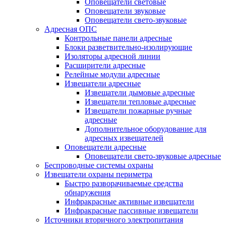
Оповещатели световые
Оповещатели звуковые
Оповещатели свето-звуковые
Адресная ОПС
Контрольные панели адресные
Блоки разветвительно-изолирующие
Изоляторы адресной линии
Расширители адресные
Релейные модули адресные
Извещатели адресные
Извещатели дымовые адресные
Извещатели тепловые адресные
Извещатели пожарные ручные
адресные
Дополнительное оборудование для
адресных извещателей
Оповещатели адресные
Оповещатели свето-звуковые адресные
Беспроводные системы охраны
Извещатели охраны периметра
Быстро разворачиваемые средства
обнаружения
Инфракрасные активные извещатели
Инфракрасные пассивные извещатели
Источники вторичного электропитания