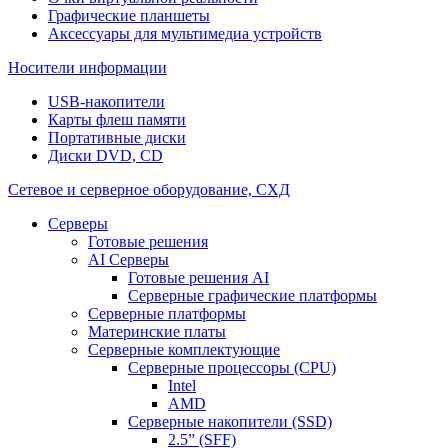
Графические планшеты
Аксессуары для мультимедиа устройств
Носители информации
USB-накопители
Карты флеш памяти
Портативные диски
Диски DVD, CD
Сетевое и серверное оборудование, СХД
Cерверы
Готовые решения
AI Серверы
Готовые решения AI
Серверные графические платформы
Серверные платформы
Материнские платы
Серверные комплектующие
Серверные процессоры (CPU)
Intel
AMD
Серверные накопители (SSD)
2.5” (SFF)