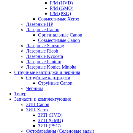
Р/М (HVD)
Р/М (GMO)
Р/М (PSG)
Совместимые Xerox
Лазерные HP
Лазерные Canon
Оригинальные Canon
Совместимые Canon
Лазерные Samsung
Лазерные Ricoh
Лазерные Kyocera
Лазерные Pantum
Лазерные Konica Minolta
Струйные картриджи и чернила
Струйные картриджи
Струйные Canon
Чернила
Тонер
Запчасти и комплектующие
ЗИП Canon
ЗИП Xerox
ЗИП (HVD)
ЗИП (GMO)
ЗИП (PSG)
Фотобарабаны (Селеновые валы)