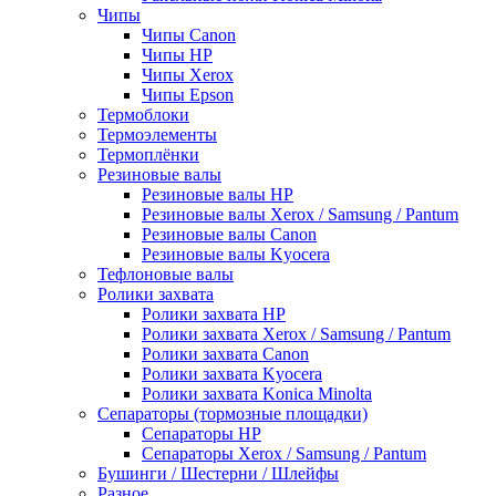
Чипы
Чипы Canon
Чипы HP
Чипы Xerox
Чипы Epson
Термоблоки
Термоэлементы
Термоплёнки
Резиновые валы
Резиновые валы HP
Резиновые валы Xerox / Samsung / Pantum
Резиновые валы Canon
Резиновые валы Kyocera
Тефлоновые валы
Ролики захвата
Ролики захвата HP
Ролики захвата Xerox / Samsung / Pantum
Ролики захвата Canon
Ролики захвата Kyocera
Ролики захвата Konica Minolta
Сепараторы (тормозные площадки)
Сепараторы HP
Сепараторы Xerox / Samsung / Pantum
Бушинги / Шестерни / Шлейфы
Разное