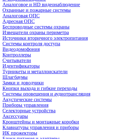
Аналоговое и HD видеонаблюдение
Охранные и пожарные системы
Аналоговая ОПС
Адресная ОПС
Беспроводные системы охраны
Извещатели охраны периметра
Источники вторичного электропитания
Системы контроля доступа
Видеодомофония
Контроллеры
Считыватели
Идентификаторы
Турникеты и металлоискатели
Шлагбаумы
Замки и доводчики
Кнопки выхода и гибкие переходы
Системы оповещения и аудиотрансляция
Акустические системы
Приборы управления
Селекторные устройства
Аксессуары
Кронштейны и монтажные коробки
Клавиатуры управления и приборы
ИК прожекторы
Блоки питания и адаптеры