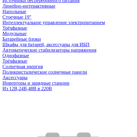
Источники бесперебойного питания
Линейно-интерактивные
Напольные
Стоечные 19"
Интеллектуальное управление электропитанием
Трёхфазные
Модульные
Батарейные блоки
Шкафы для батарей, аксессуары для ИБП
Автоматические стабилизаторы напряжения
Однофазные
Трёхфазные
Солнечная энергия
Поликристалические солнечные панели
Аксессуары
Инверторы и зарядные станции
Из 12В,24В,48В в 220В