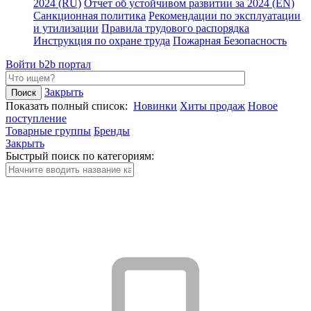
2024 (RU)
Отчет об устойчивом развитии за 2024 (EN)
Санкционная политика
Рекомендации по эксплуатации
и утилизации
Правила трудового распорядка
Инструкция по охране труда
Пожарная Безопасность
Войти
b2b портал
Закрыть
Показать полный список:
Новинки
Хиты продаж
Новое
поступление
Товарные группы
Бренды
Закрыть
Быстрый поиск по категориям: