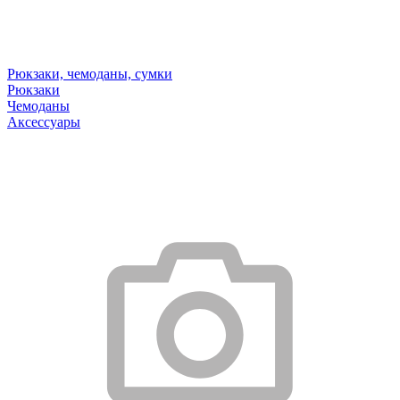
Рюкзаки, чемоданы, сумки
Рюкзаки
Чемоданы
Аксессуары