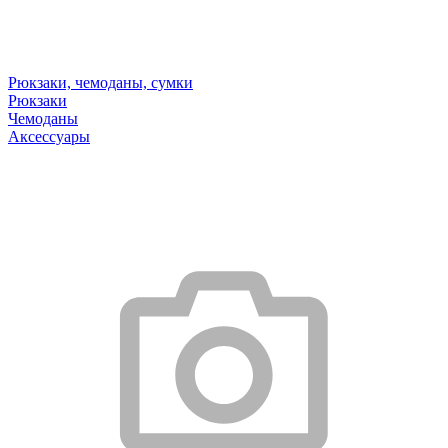
Рюкзаки, чемоданы, сумки
Рюкзаки
Чемоданы
Аксессуары