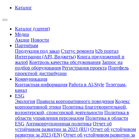
Каталог
Каталог
(current)
Медиа
Акции
Новости
Партнёрам
Продукция под заказ
Статус ремонта
b2b портал
Интеграции (API, Виджеты)
Книга предложений и
жалоб
Контроль качества обслуживания
Запрос на
подбор оборудования
Регистрация проекта
Портфель
проектной дистрибуции
Коммуникация
Контактная информация
Работа в Al-Style
Телеграм-
канал
ESG
Экология
Правила корпоративного поведения
Кодекс
корпоративной этики
Политика благотворительной,
волонтерской, спонсорской деятельности
Политика в
области управления персоналом
Политика в области
ESG
Антикоррупционная политика
Отчет об
устойчивом развитии за 2023 (RU)
Отчет об устойчивом
развитии за 2023 (EN)
Отчет об устойчивом развитии за