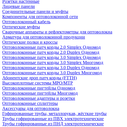
Розетки настенные
Лицевые панели
Соединительные панели и муфты
Компоненты для оптоволоконной сети
Оптоволоконный кабель
Оптические муфты
Сварочные аппараты и рефлектометры для оптоволокна
Арматура для оптоволоконной продукции
Оптические полки и кроссы
Оптоволоконные патч корды 2.0 Simplex Одномод
Оптоволоконные патч корды 2.0 Duplex Одномод
Оптоволоконные патч корды 3.0 Simplex Одномод
Оптоволоконные патч корды 3.0 Simplex Многомод
Оптоволоконные патч корды 3.0 Duplex Одномод
Оптоволоконные патч корды 3.0 Duplex Многомод
Абонентские дроп патч корды (FTTH)
Высокоплотные системы MPO/MTP
Оптоволоконные пигтейлы Одномод
Оптоволоконные пигтейлы Многомод
Оптоволоконные адаптеры и розетки
Оптоволоконные сплиттеры
Аксессуары для оптоволокна
Гофрированные трубы, металлорукав, жёсткие трубы
Трубы гофрированные из ПВХ электротехнические
Трубы гофрированные из ПНД электротехнические