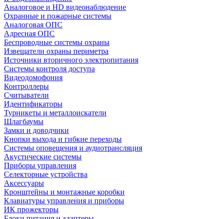
Аналоговое и HD видеонаблюдение
Охранные и пожарные системы
Аналоговая ОПС
Адресная ОПС
Беспроводные системы охраны
Извещатели охраны периметра
Источники вторичного электропитания
Системы контроля доступа
Видеодомофония
Контроллеры
Считыватели
Идентификаторы
Турникеты и металлоискатели
Шлагбаумы
Замки и доводчики
Кнопки выхода и гибкие переходы
Системы оповещения и аудиотрансляция
Акустические системы
Приборы управления
Селекторные устройства
Аксессуары
Кронштейны и монтажные коробки
Клавиатуры управления и приборы
ИК прожекторы
Блоки питания и адаптеры