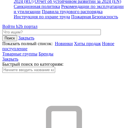
2024 (RU)
Отчет об устойчивом развитии за 2024 (EN)
Санкционная политика
Рекомендации по эксплуатации
и утилизации
Правила трудового распорядка
Инструкция по охране труда
Пожарная Безопасность
Войти
b2b портал
Закрыть
Показать полный список:
Новинки
Хиты продаж
Новое
поступление
Товарные группы
Бренды
Закрыть
Быстрый поиск по категориям: