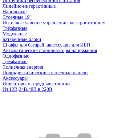
Источники бесперебойного питания
Линейно-интерактивные
Напольные
Стоечные 19"
Интеллектуальное управление электропитанием
Трёхфазные
Модульные
Батарейные блоки
Шкафы для батарей, аксессуары для ИБП
Автоматические стабилизаторы напряжения
Однофазные
Трёхфазные
Солнечная энергия
Поликристалические солнечные панели
Аксессуары
Инверторы и зарядные станции
Из 12В,24В,48В в 220В