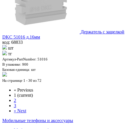
Держатель с защелкой
DKC 51016 д.16мм
код: 68833
шт
тг
Артикул-PartNumber: 51016
В упаковке: 900
Базовая единица: шт
На странице 1 - 30 из 72
«
Previous
1
(current)
2
3
»
Next
Мобильные телефоны и аксессуары