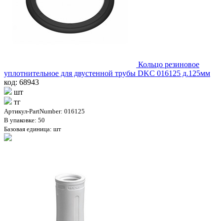
Кольцо резиновое
уплотнительное для двустенной трубы DKC 016125 д.125мм
код: 68943
шт
тг
Артикул-PartNumber: 016125
В упаковке: 50
Базовая единица: шт