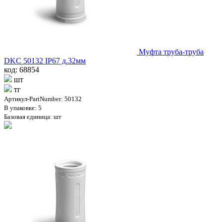
Муфта труба-труба
DKC 50132 IP67 д.32мм
код: 68854
шт
тг
Артикул-PartNumber: 50132
В упаковке: 5
Базовая единица: шт