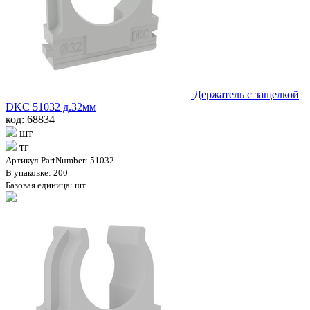
Держатель с защелкой
DKC 51032 д.32мм
код: 68834
шт
тг
Артикул-PartNumber: 51032
В упаковке: 200
Базовая единица: шт