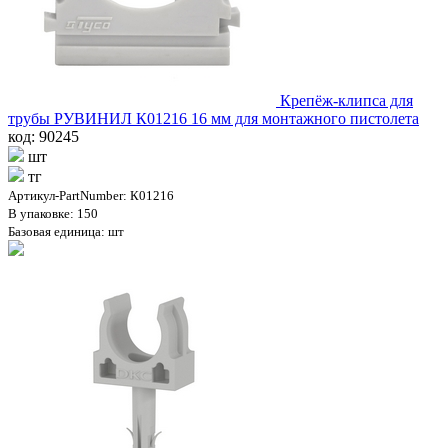
Крепёж-клипса для
трубы РУВИНИЛ К01216 16 мм для монтажного пистолета
код: 90245
шт
тг
Артикул-PartNumber: К01216
В упаковке: 150
Базовая единица: шт