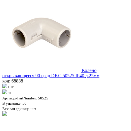
Колено
открывающееся 90 град DKC 50525 IP40 д.25мм
код: 68838
шт
тг
Артикул-PartNumber: 50525
В упаковке: 50
Базовая единица: шт