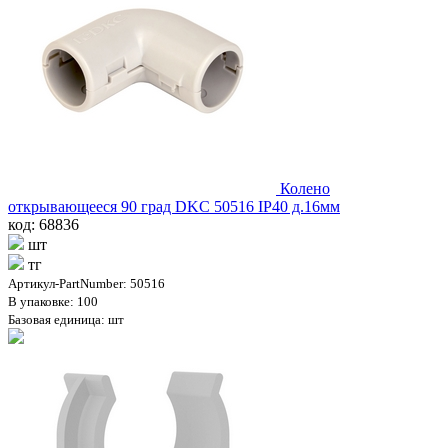
Колено
открывающееся 90 град DKC 50516 IP40 д.16мм
код: 68836
шт
тг
Артикул-PartNumber: 50516
В упаковке: 100
Базовая единица: шт