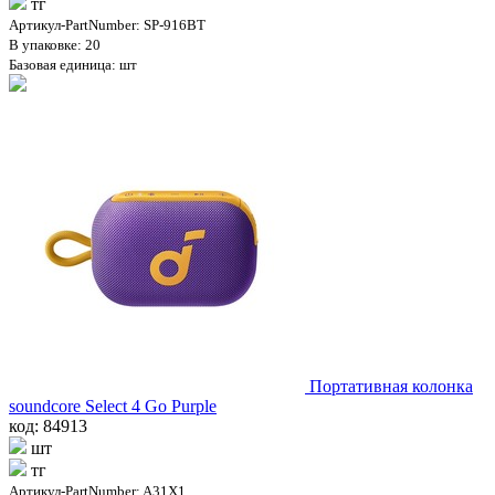
тг
Артикул-PartNumber: SP-916BT
В упаковке: 20
Базовая единица: шт
Портативная колонка
soundcore Select 4 Go Purple
код: 84913
шт
тг
Артикул-PartNumber: A31X1