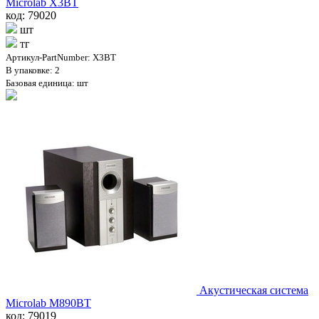
Microlab X3BT
код: 79020
шт
тг
Артикул-PartNumber: X3BT
В упаковке: 2
Базовая единица: шт
Акустическая система
Microlab M890BT
код: 79019