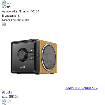
шт
тг
Артикул-PartNumber: D5100
В упаковке: 8
Базовая единица: шт
Колонки Genius SP-
916BT
код: 86166
шт