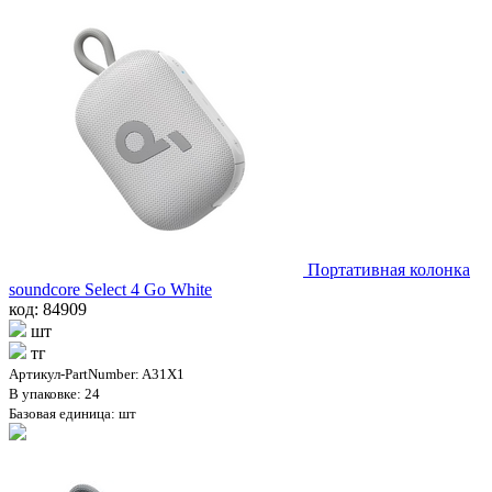
Портативная колонка
soundcore Select 4 Go White
код: 84909
шт
тг
Артикул-PartNumber: A31X1
В упаковке: 24
Базовая единица: шт