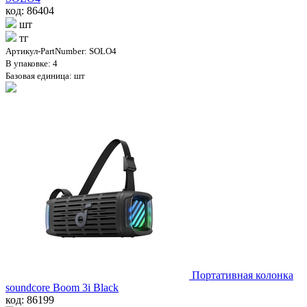
код: 86404
шт
тг
Артикул-PartNumber: SOLO4
В упаковке: 4
Базовая единица: шт
Портативная колонка
soundcore Boom 3i Black
код: 86199