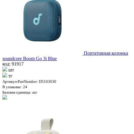
Портативная колонка
soundcore Boom Go 3i Blue
код: 91917
шт
тг
Артикул-PartNumber: D5103030
В упаковке: 24
Базовая единица: шт