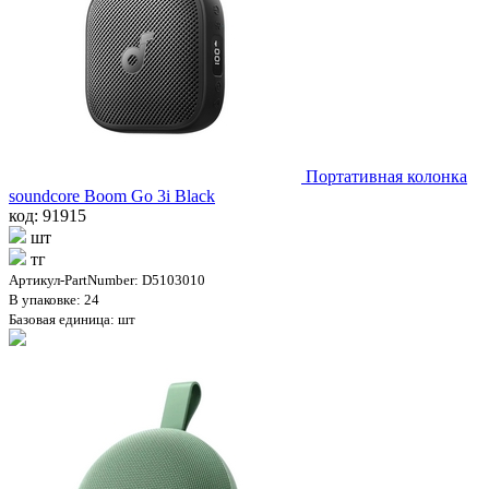
Портативная колонка
soundcore Boom Go 3i Black
код: 91915
шт
тг
Артикул-PartNumber: D5103010
В упаковке: 24
Базовая единица: шт