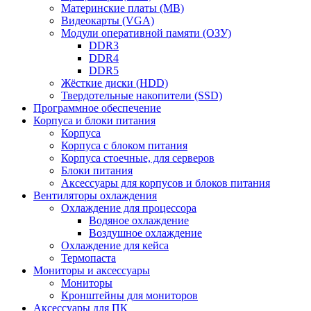
Материнские платы (MB)
Видеокарты (VGA)
Модули оперативной памяти (ОЗУ)
DDR3
DDR4
DDR5
Жёсткие диски (HDD)
Твердотельные накопители (SSD)
Программное обеспечение
Корпуса и блоки питания
Корпуса
Корпуса с блоком питания
Корпуса стоечные, для серверов
Блоки питания
Аксессуары для корпусов и блоков питания
Вентиляторы охлаждения
Охлаждение для процессора
Водяное охлаждение
Воздушное охлаждение
Охлаждение для кейса
Термопаста
Мониторы и аксессуары
Мониторы
Кронштейны для мониторов
Аксессуары для ПК