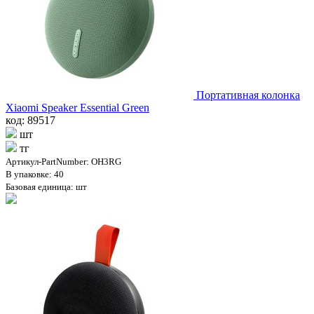
Портативная колонка
Xiaomi Speaker Essential Green
код: 89517
шт
тг
Артикул-PartNumber: OH3RG
В упаковке: 40
Базовая единица: шт