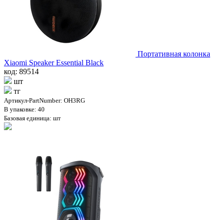
Портативная колонка
Xiaomi Speaker Essential Black
код: 89514
шт
тг
Артикул-PartNumber: OH3RG
В упаковке: 40
Базовая единица: шт