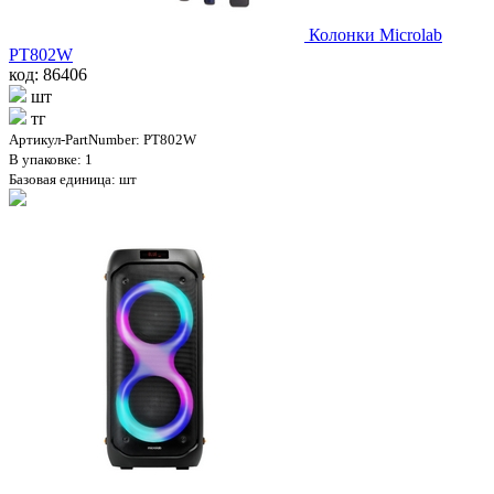
Колонки Microlab
PT802W
код: 86406
шт
тг
Артикул-PartNumber: PT802W
В упаковке: 1
Базовая единица: шт