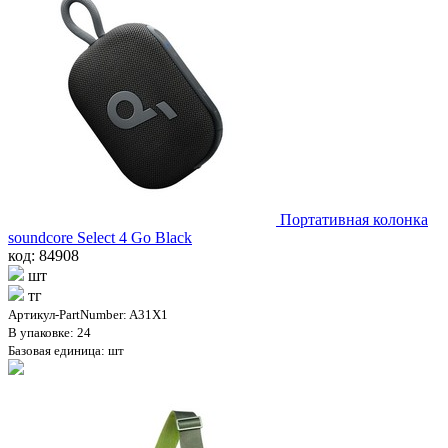
Портативная колонка
soundcore Select 4 Go Black
код: 84908
шт
тг
Артикул-PartNumber: A31X1
В упаковке: 24
Базовая единица: шт