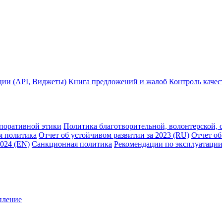
ции (API, Виджеты)
Книга предложений и жалоб
Контроль каче
рпоративной этики
Политика благотворительной, волонтерской, 
я политика
Отчет об устойчивом развитии за 2023 (RU)
Отчет об
2024 (EN)
Санкционная политика
Рекомендации по эксплуатации
пление