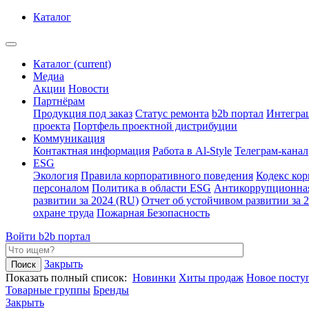
Каталог
Каталог
(current)
Медиа
Акции
Новости
Партнёрам
Продукция под заказ
Статус ремонта
b2b портал
Интегра
проекта
Портфель проектной дистрибуции
Коммуникация
Контактная информация
Работа в Al-Style
Телеграм-канал
ESG
Экология
Правила корпоративного поведения
Кодекс ко
персоналом
Политика в области ESG
Антикоррупционна
развитии за 2024 (RU)
Отчет об устойчивом развитии за 
охране труда
Пожарная Безопасность
Войти
b2b портал
Закрыть
Показать полный список:
Новинки
Хиты продаж
Новое посту
Товарные группы
Бренды
Закрыть