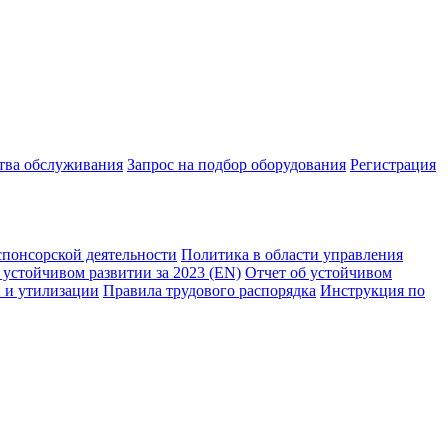
ства обслуживания
Запрос на подбор оборудования
Регистрация
спонсорской деятельности
Политика в области управления
 устойчивом развитии за 2023 (EN)
Отчет об устойчивом
 и утилизации
Правила трудового распорядка
Инструкция по