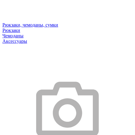
Рюкзаки, чемоданы, сумки
Рюкзаки
Чемоданы
Аксессуары