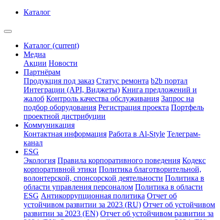
Каталог
Каталог
(current)
Медиа
Акции
Новости
Партнёрам
Продукция под заказ
Статус ремонта
b2b портал
Интеграции (API, Виджеты)
Книга предложений и
жалоб
Контроль качества обслуживания
Запрос на
подбор оборудования
Регистрация проекта
Портфель
проектной дистрибуции
Коммуникация
Контактная информация
Работа в Al-Style
Телеграм-
канал
ESG
Экология
Правила корпоративного поведения
Кодекс
корпоративной этики
Политика благотворительной,
волонтерской, спонсорской деятельности
Политика в
области управления персоналом
Политика в области
ESG
Антикоррупционная политика
Отчет об
устойчивом развитии за 2023 (RU)
Отчет об устойчивом
развитии за 2023 (EN)
Отчет об устойчивом развитии за