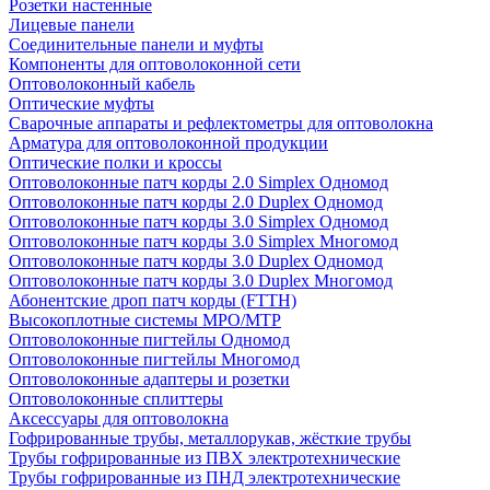
Розетки настенные
Лицевые панели
Соединительные панели и муфты
Компоненты для оптоволоконной сети
Оптоволоконный кабель
Оптические муфты
Сварочные аппараты и рефлектометры для оптоволокна
Арматура для оптоволоконной продукции
Оптические полки и кроссы
Оптоволоконные патч корды 2.0 Simplex Одномод
Оптоволоконные патч корды 2.0 Duplex Одномод
Оптоволоконные патч корды 3.0 Simplex Одномод
Оптоволоконные патч корды 3.0 Simplex Многомод
Оптоволоконные патч корды 3.0 Duplex Одномод
Оптоволоконные патч корды 3.0 Duplex Многомод
Абонентские дроп патч корды (FTTH)
Высокоплотные системы MPO/MTP
Оптоволоконные пигтейлы Одномод
Оптоволоконные пигтейлы Многомод
Оптоволоконные адаптеры и розетки
Оптоволоконные сплиттеры
Аксессуары для оптоволокна
Гофрированные трубы, металлорукав, жёсткие трубы
Трубы гофрированные из ПВХ электротехнические
Трубы гофрированные из ПНД электротехнические