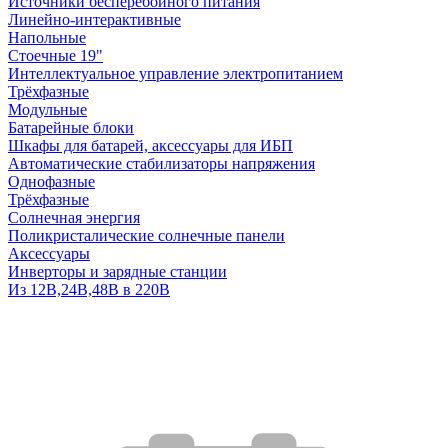
Источники бесперебойного питания
Линейно-интерактивные
Напольные
Стоечные 19"
Интеллектуальное управление электропитанием
Трёхфазные
Модульные
Батарейные блоки
Шкафы для батарей, аксессуары для ИБП
Автоматические стабилизаторы напряжения
Однофазные
Трёхфазные
Солнечная энергия
Поликристалические солнечные панели
Аксессуары
Инверторы и зарядные станции
Из 12В,24В,48В в 220В