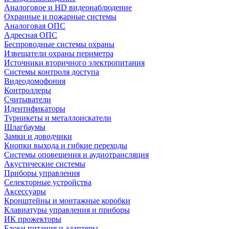
Аналоговое и HD видеонаблюдение
Охранные и пожарные системы
Аналоговая ОПС
Адресная ОПС
Беспроводные системы охраны
Извещатели охраны периметра
Источники вторичного электропитания
Системы контроля доступа
Видеодомофония
Контроллеры
Считыватели
Идентификаторы
Турникеты и металлоискатели
Шлагбаумы
Замки и доводчики
Кнопки выхода и гибкие переходы
Системы оповещения и аудиотрансляция
Акустические системы
Приборы управления
Селекторные устройства
Аксессуары
Кронштейны и монтажные коробки
Клавиатуры управления и приборы
ИК прожекторы
Блоки питания и адаптеры