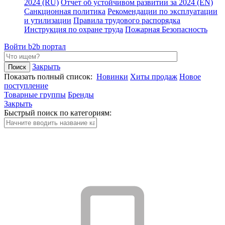
2024 (RU)
Отчет об устойчивом развитии за 2024 (EN)
Санкционная политика
Рекомендации по эксплуатации
и утилизации
Правила трудового распорядка
Инструкция по охране труда
Пожарная Безопасность
Войти
b2b портал
Закрыть
Показать полный список:
Новинки
Хиты продаж
Новое
поступление
Товарные группы
Бренды
Закрыть
Быстрый поиск по категориям: