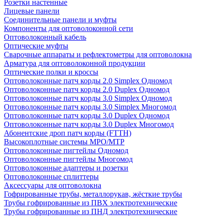
Розетки настенные
Лицевые панели
Соединительные панели и муфты
Компоненты для оптоволоконной сети
Оптоволоконный кабель
Оптические муфты
Сварочные аппараты и рефлектометры для оптоволокна
Арматура для оптоволоконной продукции
Оптические полки и кроссы
Оптоволоконные патч корды 2.0 Simplex Одномод
Оптоволоконные патч корды 2.0 Duplex Одномод
Оптоволоконные патч корды 3.0 Simplex Одномод
Оптоволоконные патч корды 3.0 Simplex Многомод
Оптоволоконные патч корды 3.0 Duplex Одномод
Оптоволоконные патч корды 3.0 Duplex Многомод
Абонентские дроп патч корды (FTTH)
Высокоплотные системы MPO/MTP
Оптоволоконные пигтейлы Одномод
Оптоволоконные пигтейлы Многомод
Оптоволоконные адаптеры и розетки
Оптоволоконные сплиттеры
Аксессуары для оптоволокна
Гофрированные трубы, металлорукав, жёсткие трубы
Трубы гофрированные из ПВХ электротехнические
Трубы гофрированные из ПНД электротехнические