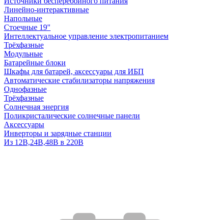
Источники бесперебойного питания
Линейно-интерактивные
Напольные
Стоечные 19"
Интеллектуальное управление электропитанием
Трёхфазные
Модульные
Батарейные блоки
Шкафы для батарей, аксессуары для ИБП
Автоматические стабилизаторы напряжения
Однофазные
Трёхфазные
Солнечная энергия
Поликристалические солнечные панели
Аксессуары
Инверторы и зарядные станции
Из 12В,24В,48В в 220В