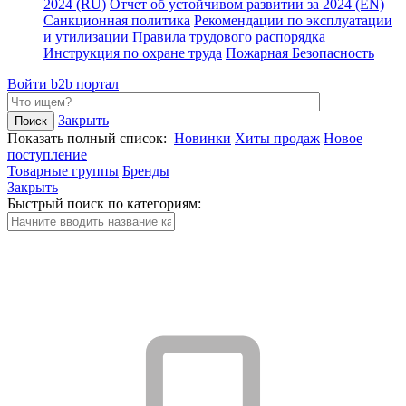
2024 (RU)
Отчет об устойчивом развитии за 2024 (EN)
Санкционная политика
Рекомендации по эксплуатации
и утилизации
Правила трудового распорядка
Инструкция по охране труда
Пожарная Безопасность
Войти
b2b портал
Закрыть
Показать полный список:
Новинки
Хиты продаж
Новое
поступление
Товарные группы
Бренды
Закрыть
Быстрый поиск по категориям: