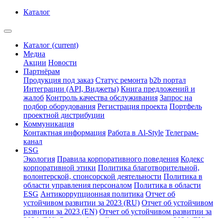
Каталог
Каталог
(current)
Медиа
Акции
Новости
Партнёрам
Продукция под заказ
Статус ремонта
b2b портал
Интеграции (API, Виджеты)
Книга предложений и
жалоб
Контроль качества обслуживания
Запрос на
подбор оборудования
Регистрация проекта
Портфель
проектной дистрибуции
Коммуникация
Контактная информация
Работа в Al-Style
Телеграм-
канал
ESG
Экология
Правила корпоративного поведения
Кодекс
корпоративной этики
Политика благотворительной,
волонтерской, спонсорской деятельности
Политика в
области управления персоналом
Политика в области
ESG
Антикоррупционная политика
Отчет об
устойчивом развитии за 2023 (RU)
Отчет об устойчивом
развитии за 2023 (EN)
Отчет об устойчивом развитии за