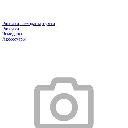
Рюкзаки, чемоданы, сумки
Рюкзаки
Чемоданы
Аксессуары