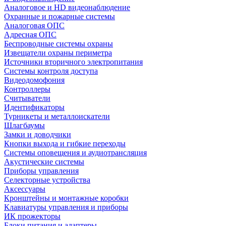
Аналоговое и HD видеонаблюдение
Охранные и пожарные системы
Аналоговая ОПС
Адресная ОПС
Беспроводные системы охраны
Извещатели охраны периметра
Источники вторичного электропитания
Системы контроля доступа
Видеодомофония
Контроллеры
Считыватели
Идентификаторы
Турникеты и металлоискатели
Шлагбаумы
Замки и доводчики
Кнопки выхода и гибкие переходы
Системы оповещения и аудиотрансляция
Акустические системы
Приборы управления
Селекторные устройства
Аксессуары
Кронштейны и монтажные коробки
Клавиатуры управления и приборы
ИК прожекторы
Блоки питания и адаптеры