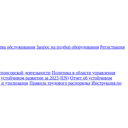
ства обслуживания
Запрос на подбор оборудования
Регистрация
спонсорской деятельности
Политика в области управления
 устойчивом развитии за 2023 (EN)
Отчет об устойчивом
 и утилизации
Правила трудового распорядка
Инструкция по