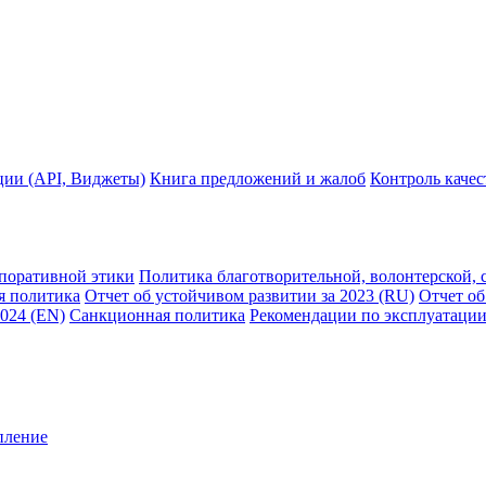
ции (API, Виджеты)
Книга предложений и жалоб
Контроль каче
рпоративной этики
Политика благотворительной, волонтерской, 
я политика
Отчет об устойчивом развитии за 2023 (RU)
Отчет об
2024 (EN)
Санкционная политика
Рекомендации по эксплуатации
пление