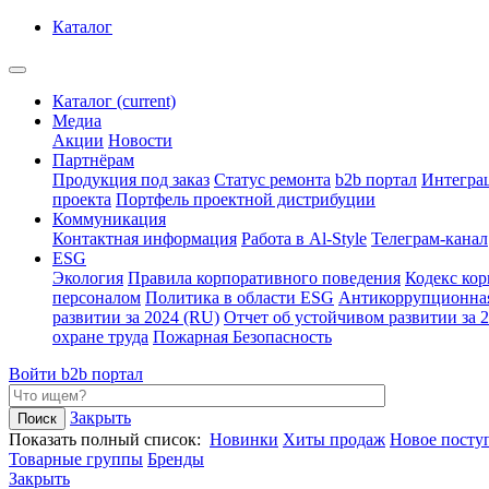
Каталог
Каталог
(current)
Медиа
Акции
Новости
Партнёрам
Продукция под заказ
Статус ремонта
b2b портал
Интегра
проекта
Портфель проектной дистрибуции
Коммуникация
Контактная информация
Работа в Al-Style
Телеграм-канал
ESG
Экология
Правила корпоративного поведения
Кодекс ко
персоналом
Политика в области ESG
Антикоррупционна
развитии за 2024 (RU)
Отчет об устойчивом развитии за 
охране труда
Пожарная Безопасность
Войти
b2b портал
Закрыть
Показать полный список:
Новинки
Хиты продаж
Новое посту
Товарные группы
Бренды
Закрыть