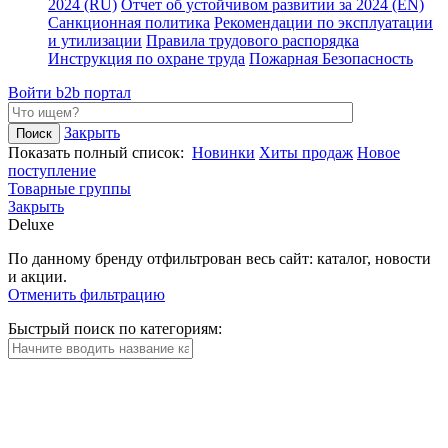
2024 (RU)
Отчет об устойчивом развитии за 2024 (EN)
Санкционная политика
Рекомендации по эксплуатации
и утилизации
Правила трудового распорядка
Инструкция по охране труда
Пожарная Безопасность
Войти
b2b портал
Закрыть
Показать полный список:
Новинки
Хиты продаж
Новое
поступление
Товарные группы
Закрыть
Deluxe
По данному бренду отфильтрован весь сайт: каталог, новости
и акции.
Отменить фильтрацию
Быстрый поиск по категориям: