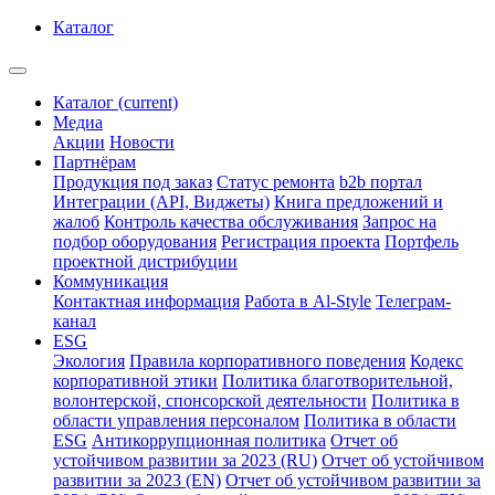
Каталог
Каталог
(current)
Медиа
Акции
Новости
Партнёрам
Продукция под заказ
Статус ремонта
b2b портал
Интеграции (API, Виджеты)
Книга предложений и
жалоб
Контроль качества обслуживания
Запрос на
подбор оборудования
Регистрация проекта
Портфель
проектной дистрибуции
Коммуникация
Контактная информация
Работа в Al-Style
Телеграм-
канал
ESG
Экология
Правила корпоративного поведения
Кодекс
корпоративной этики
Политика благотворительной,
волонтерской, спонсорской деятельности
Политика в
области управления персоналом
Политика в области
ESG
Антикоррупционная политика
Отчет об
устойчивом развитии за 2023 (RU)
Отчет об устойчивом
развитии за 2023 (EN)
Отчет об устойчивом развитии за