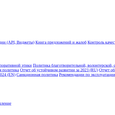
ции (API, Виджеты)
Книга предложений и жалоб
Контроль каче
рпоративной этики
Политика благотворительной, волонтерской, 
я политика
Отчет об устойчивом развитии за 2023 (RU)
Отчет об
2024 (EN)
Санкционная политика
Рекомендации по эксплуатации
пление