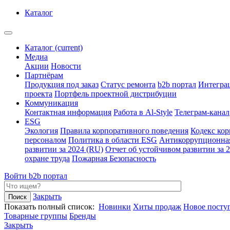
Каталог
Каталог
(current)
Медиа
Акции
Новости
Партнёрам
Продукция под заказ
Статус ремонта
b2b портал
Интегра
проекта
Портфель проектной дистрибуции
Коммуникация
Контактная информация
Работа в Al-Style
Телеграм-канал
ESG
Экология
Правила корпоративного поведения
Кодекс ко
персоналом
Политика в области ESG
Антикоррупционна
развитии за 2024 (RU)
Отчет об устойчивом развитии за 
охране труда
Пожарная Безопасность
Войти
b2b портал
Закрыть
Показать полный список:
Новинки
Хиты продаж
Новое посту
Товарные группы
Бренды
Закрыть