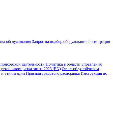
ства обслуживания
Запрос на подбор оборудования
Регистрация
спонсорской деятельности
Политика в области управления
 устойчивом развитии за 2023 (EN)
Отчет об устойчивом
 и утилизации
Правила трудового распорядка
Инструкция по