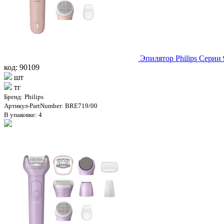
Эпилятор Philips Серии
код: 90109
шт
тг
Бренд: Philips
Артикул-PartNumber: BRE719/00
В упаковке: 4