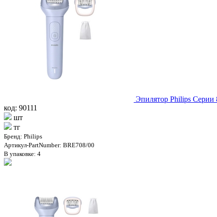
Эпилятор Philips Серии
код: 90111
шт
тг
Бренд: Philips
Артикул-PartNumber: BRE708/00
В упаковке: 4