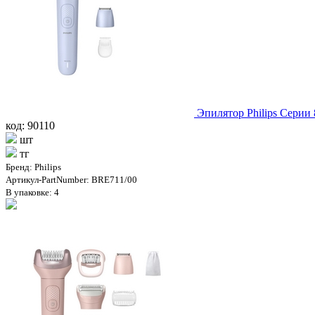
Эпилятор Philips Серии
код: 90110
шт
тг
Бренд: Philips
Артикул-PartNumber: BRE711/00
В упаковке: 4