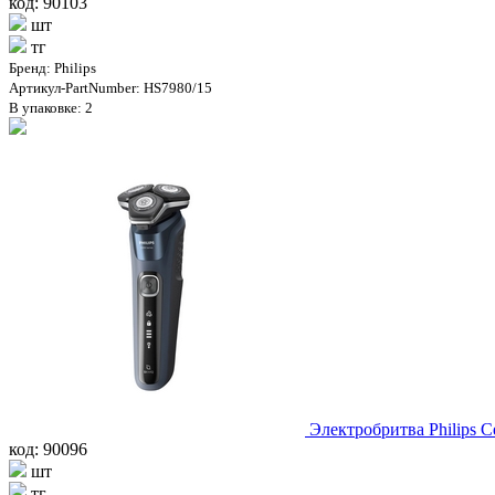
код: 90103
шт
тг
Бренд: Philips
Артикул-PartNumber: HS7980/15
В упаковке: 2
Электробритва Philips 
код: 90096
шт
тг