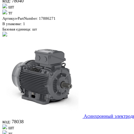
код: 78040
шт
тг
Артикул-PartNumber: 17886271
В упаковке: 1
Базовая единица: шт
Асинхронный электродв
код: 78038
шт
тг