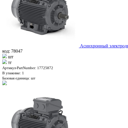
Асинхронный электродв
код: 78047
шт
тг
Артикул-PartNumber: 17725872
В упаковке: 1
Базовая единица: шт