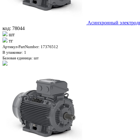
Асинхронный электродв
код: 78044
шт
тг
Артикул-PartNumber: 17376512
В упаковке: 1
Базовая единица: шт