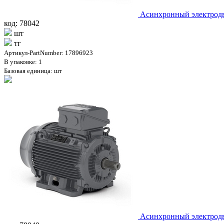
Асинхронный электродв
код: 78042
шт
тг
Артикул-PartNumber: 17896923
В упаковке: 1
Базовая единица: шт
Асинхронный электродв