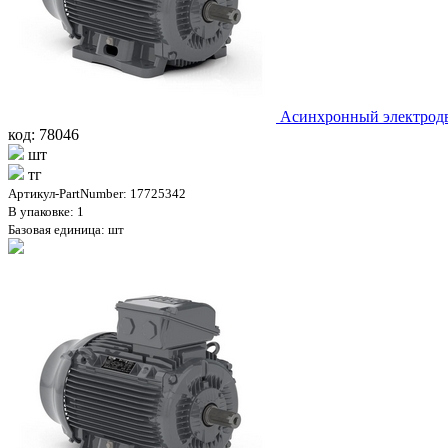
Асинхронный электродв
код: 78046
шт
тг
Артикул-PartNumber: 17725342
В упаковке: 1
Базовая единица: шт