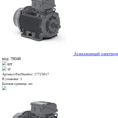
Асинхронный электродв
код: 78048
шт
тг
Артикул-PartNumber: 17725617
В упаковке: 1
Базовая единица: шт