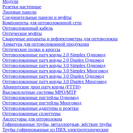
Модули
Розетки настенные
Лицевые панели
Соединительные панели и муфты
Компоненты для оптоволоконной сети
Оптоволоконный кабель
Оптические муфты
Сварочные аппараты и рефлектометры для оптоволокна
Арматура для оптоволоконной продукции
Оптические полки и кроссы
Оптоволоконные патч корды 2.0 Simplex Одномод
Оптоволоконные патч корды 2.0 Duplex Одномод
Оптоволоконные патч корды 3.0 Simplex Одномод
Оптоволоконные патч корды 3.0 Simplex Многомод
Оптоволоконные патч корды 3.0 Duplex Одномод
Оптоволоконные патч корды 3.0 Duplex Многомод
Абонентские дроп патч корды (FTTH)
Высокоплотные системы MPO/MTP
Оптоволоконные пигтейлы Одномод
Оптоволоконные пигтейлы Многомод
Оптоволоконные адаптеры и розетки
Оптоволоконные сплиттеры
Аксессуары для оптоволокна
Гофрированные трубы, металлорукав, жёсткие трубы
Трубы гофрированные из ПВХ электротехнические