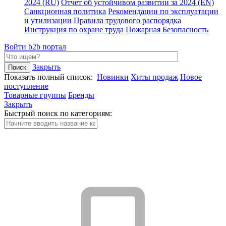
2024 (RU)
Отчет об устойчивом развитии за 2024 (EN)
Санкционная политика
Рекомендации по эксплуатации
и утилизации
Правила трудового распорядка
Инструкция по охране труда
Пожарная Безопасность
Войти
b2b портал
Закрыть
Показать полный список:
Новинки
Хиты продаж
Новое
поступление
Товарные группы
Бренды
Закрыть
Быстрый поиск по категориям: