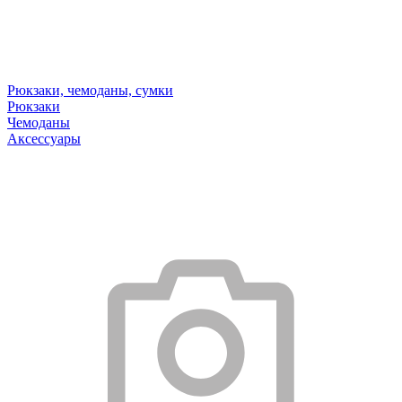
Рюкзаки, чемоданы, сумки
Рюкзаки
Чемоданы
Аксессуары