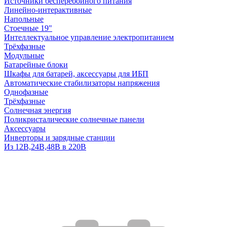
Источники бесперебойного питания
Линейно-интерактивные
Напольные
Стоечные 19"
Интеллектуальное управление электропитанием
Трёхфазные
Модульные
Батарейные блоки
Шкафы для батарей, аксессуары для ИБП
Автоматические стабилизаторы напряжения
Однофазные
Трёхфазные
Солнечная энергия
Поликристалические солнечные панели
Аксессуары
Инверторы и зарядные станции
Из 12В,24В,48В в 220В