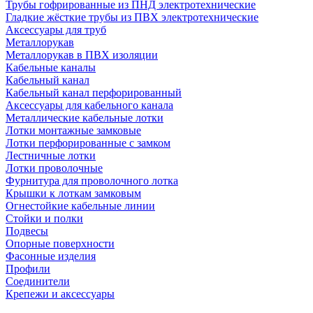
Трубы гофрированные из ПНД электротехнические
Гладкие жёсткие трубы из ПВХ электротехнические
Аксессуары для труб
Металлорукав
Металлорукав в ПВХ изоляции
Кабельные каналы
Кабельный канал
Кабельный канал перфорированный
Аксессуары для кабельного канала
Металлические кабельные лотки
Лотки монтажные замковые
Лотки перфорированные с замком
Лестничные лотки
Лотки проволочные
Фурнитура для проволочного лотка
Крышки к лоткам замковым
Огнестойкие кабельные линии
Стойки и полки
Подвесы
Опорные поверхности
Фасонные изделия
Профили
Соединители
Крепежи и аксессуары