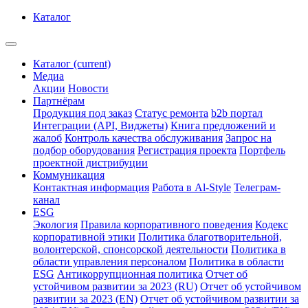
Каталог
Каталог
(current)
Медиа
Акции
Новости
Партнёрам
Продукция под заказ
Статус ремонта
b2b портал
Интеграции (API, Виджеты)
Книга предложений и
жалоб
Контроль качества обслуживания
Запрос на
подбор оборудования
Регистрация проекта
Портфель
проектной дистрибуции
Коммуникация
Контактная информация
Работа в Al-Style
Телеграм-
канал
ESG
Экология
Правила корпоративного поведения
Кодекс
корпоративной этики
Политика благотворительной,
волонтерской, спонсорской деятельности
Политика в
области управления персоналом
Политика в области
ESG
Антикоррупционная политика
Отчет об
устойчивом развитии за 2023 (RU)
Отчет об устойчивом
развитии за 2023 (EN)
Отчет об устойчивом развитии за