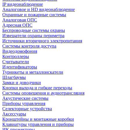
IP видеонаблюдение
Аналоговое и HD видеонаблюдение
Охранные и пожарные системы
Аналоговая ОПС
Адресная ОПС
Беспроводные системы охраны
Извещатели охраны периметра
Источники вторичного электропитания
Системы контроля доступа
Видеодомофония
Контроллеры
Считыватели
Идентификаторы
Турникеты и металлоискатели
Шлагбаумы
Замки и доводчики
Кнопки выхода и гибкие переходы
Системы оповещения и аудиотрансляция
Акустические системы
Приборы управления
Селекторные устройства
Аксессуары
Кронштейны и монтажные коробки
Клавиатуры управления и приборы
ИК прожекторы