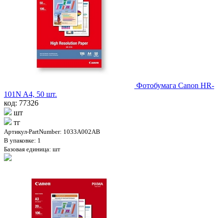
Фотобумага Canon HR-
101N A4, 50 шт.
код: 77326
шт
тг
Артикул-PartNumber: 1033A002AB
В упаковке: 1
Базовая единица: шт