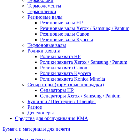
Термоблоки
Термоэлементы
Термоплёнки
Резиновые валы
Резиновые валы HP
Резиновые валы Xerox / Samsung / Pantum
Резиновые валы Canon
Резиновые валы Kyocera
Тефлоновые валы
Ролики захвата
Ролики захвата HP
Ролики захвата Xerox / Samsung / Pantum
Ролики захвата Canon
Ролики захвата Kyocera
Ролики захвата Konica Minolta
Сепараторы (тормозные площадки)
Сепараторы HP
Сепараторы Xerox / Samsung / Pantum
Бушинги / Шестерни / Шлейфы
Разное
Девелоперы
Средства для обслуживания КМА
Бумага и материалы для печати
Офисная бумага