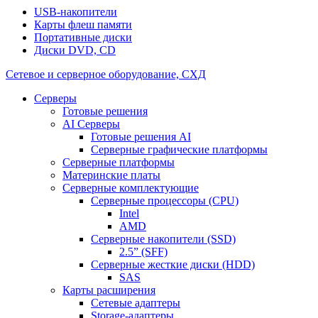
USB-накопители
Карты флеш памяти
Портативные диски
Диски DVD, CD
Сетевое и серверное оборудование, СХД
Cерверы
Готовые решения
AI Серверы
Готовые решения AI
Серверные графические платформы
Серверные платформы
Материнские платы
Серверные комплектующие
Серверные процессоры (CPU)
Intel
AMD
Серверные накопители (SSD)
2.5” (SFF)
Серверные жесткие диски (HDD)
SAS
Карты расширения
Сетевые адаптеры
Storage-адаптеры