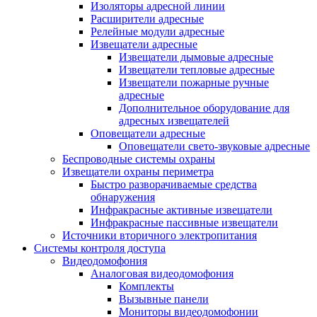
Изоляторы адресной линии
Расширители адресные
Релейные модули адресные
Извещатели адресные
Извещатели дымовые адресные
Извещатели тепловые адресные
Извещатели пожарные ручные
адресные
Дополнительное оборудование для
адресных извещателей
Оповещатели адресные
Оповещатели свето-звуковые адресные
Беспроводные системы охраны
Извещатели охраны периметра
Быстро разворачиваемые средства
обнаружения
Инфракрасные активные извещатели
Инфракрасные пассивные извещатели
Источники вторичного электропитания
Системы контроля доступа
Видеодомофония
Аналоговая видеодомофония
Комплекты
Вызывные панели
Мониторы видеодомофонии