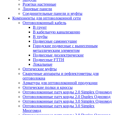
Розетки настенные
Лицевые панели
Соединительные панели и муфты
Компоненты для оптоволоконной сети
Оптоволоконный кабель
В грунт
В кабельную канализацию
В трубы
Подвесные самонесущие
Городские подвесные с вынесенным
металлическим элементом
Подвесные диэлектрические
Подвесные FTTH
Локальные
Оптические муфты
Сварочные аппараты и рефлектометры для
оптоволокна
Арматура для оптоволоконной продукции
Оптические полки и кроссы
Оптоволоконные патч корды 2.0 Simplex Одномод
Оптоволоконные патч корды 2.0 Duplex Одномод
Оптоволоконные патч корды 3.0 Simplex Одномод
Оптоволоконные патч корды 3.0 Simplex
Многомод