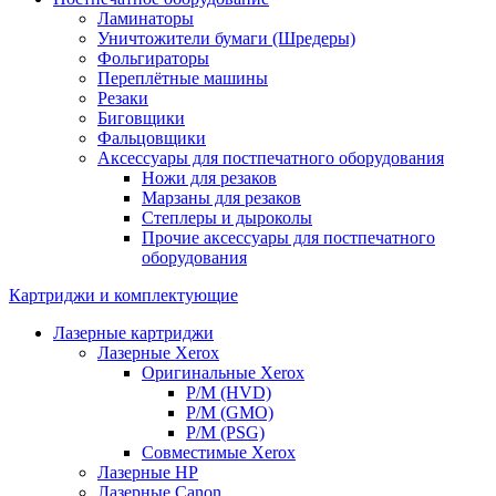
Ламинаторы
Уничтожители бумаги (Шредеры)
Фольгираторы
Переплётные машины
Резаки
Биговщики
Фальцовщики
Аксессуары для постпечатного оборудования
Ножи для резаков
Марзаны для резаков
Степлеры и дыроколы
Прочие аксессуары для постпечатного
оборудования
Картриджи и комплектующие
Лазерные картриджи
Лазерные Xerox
Оригинальные Xerox
Р/М (HVD)
Р/М (GMO)
Р/М (PSG)
Совместимые Xerox
Лазерные HP
Лазерные Canon