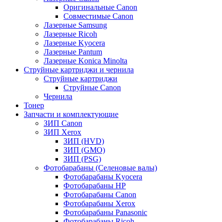
Оригинальные Canon
Совместимые Canon
Лазерные Samsung
Лазерные Ricoh
Лазерные Kyocera
Лазерные Pantum
Лазерные Konica Minolta
Струйные картриджи и чернила
Струйные картриджи
Струйные Canon
Чернила
Тонер
Запчасти и комплектующие
ЗИП Canon
ЗИП Xerox
ЗИП (HVD)
ЗИП (GMO)
ЗИП (PSG)
Фотобарабаны (Селеновые валы)
Фотобарабаны Kyocera
Фотобарабаны HP
Фотобарабаны Canon
Фотобарабаны Xerox
Фотобарабаны Panasonic
Фотобарабаны Ricoh