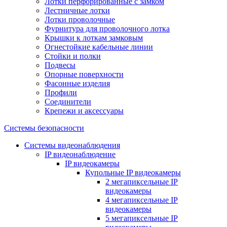
Лотки перфорированные с замком
Лестничные лотки
Лотки проволочные
Фурнитура для проволочного лотка
Крышки к лоткам замковым
Огнестойкие кабельные линии
Стойки и полки
Подвесы
Опорные поверхности
Фасонные изделия
Профили
Соединители
Крепежи и аксессуары
Системы безопасности
Системы видеонаблюдения
IP видеонаблюдение
IP видеокамеры
Купольные IP видеокамеры
2 мегапиксельные IP
видеокамеры
4 мегапиксельные IP
видеокамеры
5 мегапиксельные IP