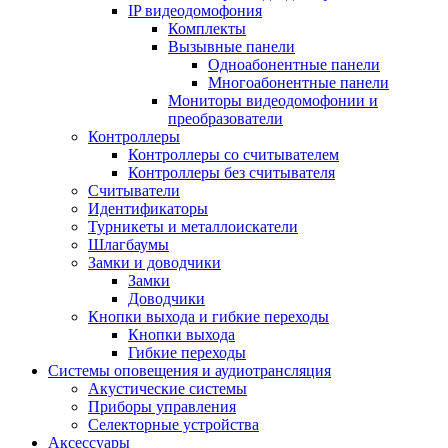
IP видеодомофония
Комплекты
Вызывные панели
Одноабонентные панели
Многоабонентные панели
Мониторы видеодомофонии и
преобразователи
Контроллеры
Контроллеры со считывателем
Контроллеры без считывателя
Считыватели
Идентификаторы
Турникеты и металлоискатели
Шлагбаумы
Замки и доводчики
Замки
Доводчики
Кнопки выхода и гибкие переходы
Кнопки выхода
Гибкие переходы
Системы оповещения и аудиотрансляция
Акустические системы
Приборы управления
Селекторные устройства
Аксессуары