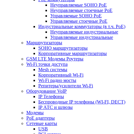
Неуправляемые SOHO PoE
Неуправляемые стоечные PoE
Управляемые SOHO PoE
Управляемые стоечные PoE
Индустриальные коммутаторы (в т.ч. РоЕ)
Неуправляемые индустриальные
Управляемые индустриальные
Маршрутизаторы
SOHO маршрутизаторы
Корпоративные маршрутизаторы
GSM LTE Модемы Роутеры
Wi-Fi точки доступа
Mesh системы
Корпоративный Wi-Fi
Wi-Fi радио мосты
Репитеры/усилители Wi-Fi
Оборудование VoIP
IP Телефоны
Беспроводные IP телефоны (WI-FI, DECT)
IP АТС и шлюзы
Модемы
PoE адаптеры
Сетевые карты
USB