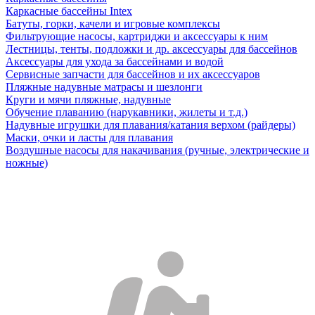
Каркасные бассейны Intex
Батуты, горки, качели и игровые комплексы
Фильтрующие насосы, картриджи и аксессуары к ним
Лестницы, тенты, подложки и др. аксессуары для бассейнов
Аксессуары для ухода за бассейнами и водой
Сервисные запчасти для бассейнов и их аксессуаров
Пляжные надувные матрасы и шезлонги
Круги и мячи пляжные, надувные
Обучение плаванию (нарукавники, жилеты и т.д.)
Надувные игрушки для плавания/катания верхом (райдеры)
Маски, очки и ласты для плавания
Воздушные насосы для накачивания (ручные, электрические и
ножные)