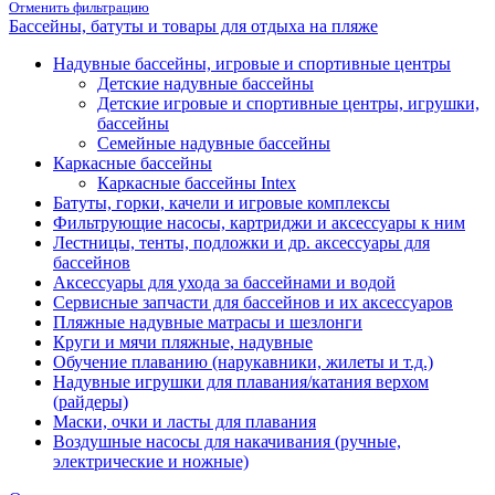
Отменить фильтрацию
Бассейны, батуты и товары для отдыха на пляже
Надувные бассейны, игровые и спортивные центры
Детские надувные бассейны
Детские игровые и спортивные центры, игрушки,
бассейны
Семейные надувные бассейны
Каркасные бассейны
Каркасные бассейны Intex
Батуты, горки, качели и игровые комплексы
Фильтрующие насосы, картриджи и аксессуары к ним
Лестницы, тенты, подложки и др. аксессуары для
бассейнов
Аксессуары для ухода за бассейнами и водой
Сервисные запчасти для бассейнов и их аксессуаров
Пляжные надувные матрасы и шезлонги
Круги и мячи пляжные, надувные
Обучение плаванию (нарукавники, жилеты и т.д.)
Надувные игрушки для плавания/катания верхом
(райдеры)
Маски, очки и ласты для плавания
Воздушные насосы для накачивания (ручные,
электрические и ножные)