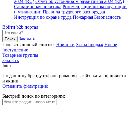
2024 (RU)
Отчет об устойчивом развитии за 2024 (EN)
Санкционная политика
Рекомендации по эксплуатации
и утилизации
Правила трудового распорядка
Инструкция по охране труда
Пожарная Безопасность
Войти
b2b портал
Закрыть
Показать полный список:
Новинки
Хиты продаж
Новое
поступление
Товарные группы
Закрыть
Intex
По данному бренду отфильтрован весь сайт: каталог, новости
и акции.
Отменить фильтрацию
Быстрый поиск по категориям: