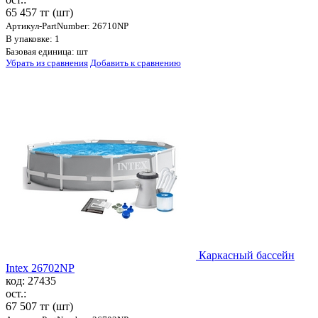
65 457 тг
(шт)
Артикул-PartNumber: 26710NP
В упаковке: 1
Базовая единица: шт
Убрать из сравнения
Добавить к сравнению
Каркасный бассейн
Intex 26702NP
код: 27435
ост.:
67 507 тг
(шт)