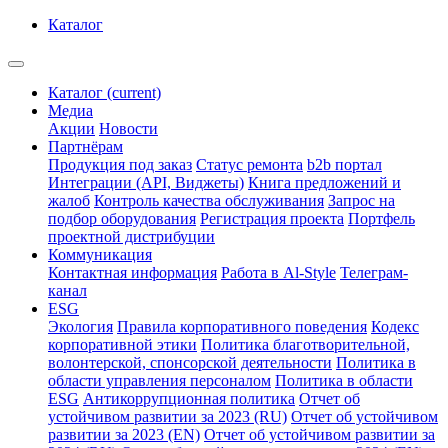
Каталог
Каталог
(current)
Медиа
Акции
Новости
Партнёрам
Продукция под заказ
Статус ремонта
b2b портал
Интеграции (API, Виджеты)
Книга предложений и
жалоб
Контроль качества обслуживания
Запрос на
подбор оборудования
Регистрация проекта
Портфель
проектной дистрибуции
Коммуникация
Контактная информация
Работа в Al-Style
Телеграм-
канал
ESG
Экология
Правила корпоративного поведения
Кодекс
корпоративной этики
Политика благотворительной,
волонтерской, спонсорской деятельности
Политика в
области управления персоналом
Политика в области
ESG
Антикоррупционная политика
Отчет об
устойчивом развитии за 2023 (RU)
Отчет об устойчивом
развитии за 2023 (EN)
Отчет об устойчивом развитии за