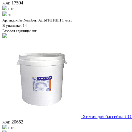
код: 17594
шт
тг
Артикул-PartNumber: АЛЬГИТИНН 1 литр
В упаковке: 14
Базовая единица: шт
Химия для бассейна ЛО
код: 20652
шт