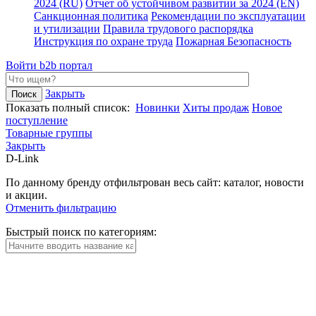
2024 (RU)
Отчет об устойчивом развитии за 2024 (EN)
Санкционная политика
Рекомендации по эксплуатации
и утилизации
Правила трудового распорядка
Инструкция по охране труда
Пожарная Безопасность
Войти
b2b портал
Закрыть
Показать полный список:
Новинки
Хиты продаж
Новое
поступление
Товарные группы
Закрыть
D-Link
По данному бренду отфильтрован весь сайт: каталог, новости
и акции.
Отменить фильтрацию
Быстрый поиск по категориям: