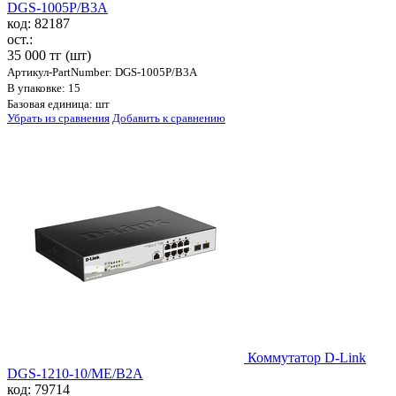
DGS-1005P/B3A
код: 82187
ост.:
35 000 тг
(шт)
Артикул-PartNumber: DGS-1005P/B3A
В упаковке: 15
Базовая единица: шт
Убрать из сравнения
Добавить к сравнению
Коммутатор D-Link
DGS-1210-10/ME/B2A
код: 79714