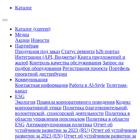
Каталог
Каталог
(current)
Медиа
Акции
Новости
Партнёрам
Продукция под заказ
Статус ремонта
b2b портал
Интеграции (API, Виджеты)
Книга предложений и
жалоб
Контроль качества обслуживания
Запрос на
подбор оборудования
Регистрация проекта
Портфель
проектной дистрибуции
Коммуникация
Контактная информация
Работа в Al-Style
Телеграм-
канал
ESG
Экология
Правила корпоративного поведения
Кодекс
корпоративной этики
Политика благотворительной,
волонтерской, спонсорской деятельности
Политика в
области управления персоналом
Политика в области
ESG
Антикоррупционная политика
Отчет об
устойчивом развитии за 2023 (RU)
Отчет об устойчивом
развитии за 2023 (EN)
Отчет об устойчивом развитии за