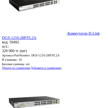
Коммутатор D-Link
DGS-1210-28P/FL2A
код: 59492
ост.:
320 000 тг
(шт)
Артикул-PartNumber: DGS-1210-28P/FL2A
В упаковке: 10
Базовая единица: шт
Убрать из сравнения
Добавить к сравнению