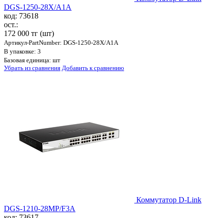
DGS-1250-28X/A1A
код: 73618
ост.:
172 000 тг
(шт)
Артикул-PartNumber: DGS-1250-28X/A1A
В упаковке: 3
Базовая единица: шт
Убрать из сравнения
Добавить к сравнению
Коммутатор D-Link
DGS-1210-28MP/F3A
код: 73617