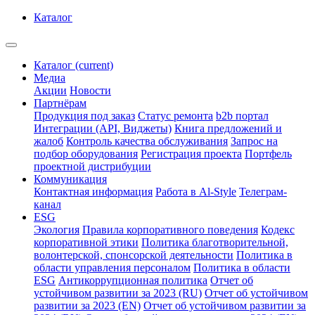
Каталог
Каталог
(current)
Медиа
Акции
Новости
Партнёрам
Продукция под заказ
Статус ремонта
b2b портал
Интеграции (API, Виджеты)
Книга предложений и
жалоб
Контроль качества обслуживания
Запрос на
подбор оборудования
Регистрация проекта
Портфель
проектной дистрибуции
Коммуникация
Контактная информация
Работа в Al-Style
Телеграм-
канал
ESG
Экология
Правила корпоративного поведения
Кодекс
корпоративной этики
Политика благотворительной,
волонтерской, спонсорской деятельности
Политика в
области управления персоналом
Политика в области
ESG
Антикоррупционная политика
Отчет об
устойчивом развитии за 2023 (RU)
Отчет об устойчивом
развитии за 2023 (EN)
Отчет об устойчивом развитии за