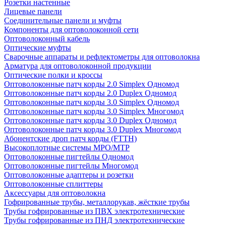
Розетки настенные
Лицевые панели
Соединительные панели и муфты
Компоненты для оптоволоконной сети
Оптоволоконный кабель
Оптические муфты
Сварочные аппараты и рефлектометры для оптоволокна
Арматура для оптоволоконной продукции
Оптические полки и кроссы
Оптоволоконные патч корды 2.0 Simplex Одномод
Оптоволоконные патч корды 2.0 Duplex Одномод
Оптоволоконные патч корды 3.0 Simplex Одномод
Оптоволоконные патч корды 3.0 Simplex Многомод
Оптоволоконные патч корды 3.0 Duplex Одномод
Оптоволоконные патч корды 3.0 Duplex Многомод
Абонентские дроп патч корды (FTTH)
Высокоплотные системы MPO/MTP
Оптоволоконные пигтейлы Одномод
Оптоволоконные пигтейлы Многомод
Оптоволоконные адаптеры и розетки
Оптоволоконные сплиттеры
Аксессуары для оптоволокна
Гофрированные трубы, металлорукав, жёсткие трубы
Трубы гофрированные из ПВХ электротехнические
Трубы гофрированные из ПНД электротехнические