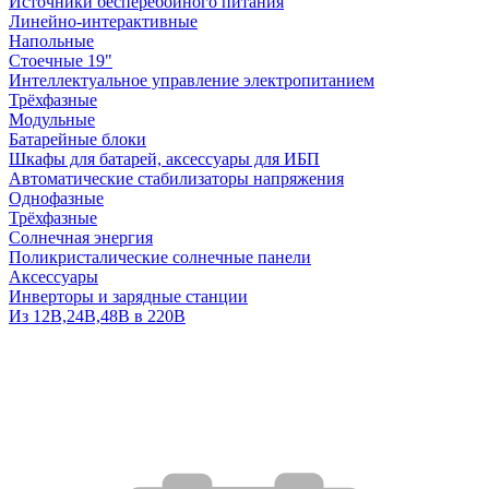
Источники бесперебойного питания
Линейно-интерактивные
Напольные
Стоечные 19"
Интеллектуальное управление электропитанием
Трёхфазные
Модульные
Батарейные блоки
Шкафы для батарей, аксессуары для ИБП
Автоматические стабилизаторы напряжения
Однофазные
Трёхфазные
Солнечная энергия
Поликристалические солнечные панели
Аксессуары
Инверторы и зарядные станции
Из 12В,24В,48В в 220В