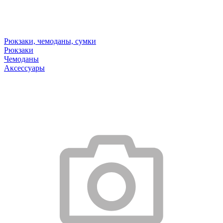
Рюкзаки, чемоданы, сумки
Рюкзаки
Чемоданы
Аксессуары