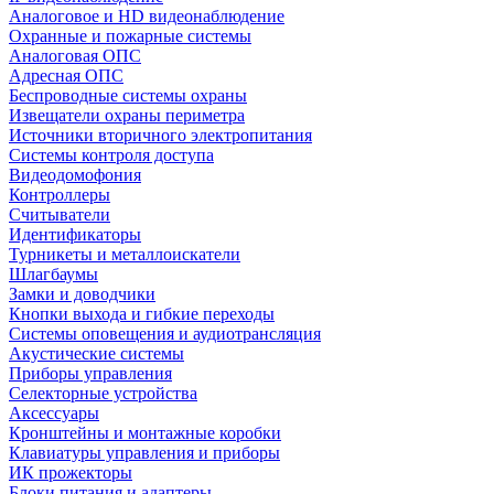
Аналоговое и HD видеонаблюдение
Охранные и пожарные системы
Аналоговая ОПС
Адресная ОПС
Беспроводные системы охраны
Извещатели охраны периметра
Источники вторичного электропитания
Системы контроля доступа
Видеодомофония
Контроллеры
Считыватели
Идентификаторы
Турникеты и металлоискатели
Шлагбаумы
Замки и доводчики
Кнопки выхода и гибкие переходы
Системы оповещения и аудиотрансляция
Акустические системы
Приборы управления
Селекторные устройства
Аксессуары
Кронштейны и монтажные коробки
Клавиатуры управления и приборы
ИК прожекторы
Блоки питания и адаптеры