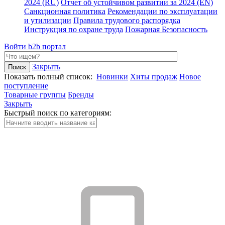
2024 (RU)
Отчет об устойчивом развитии за 2024 (EN)
Санкционная политика
Рекомендации по эксплуатации
и утилизации
Правила трудового распорядка
Инструкция по охране труда
Пожарная Безопасность
Войти
b2b портал
Закрыть
Показать полный список:
Новинки
Хиты продаж
Новое
поступление
Товарные группы
Бренды
Закрыть
Быстрый поиск по категориям: