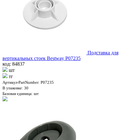
Подставка для
вертикальных стоек Bestway P07235
код: 84837
шт
тг
Артикул-PartNumber: P07235
В упаковке: 30
Базовая единица: шт