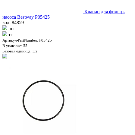
Клапан для фильтр-
насоса Bestway P05425
код: 84859
шт
тг
Артикул-PartNumber: P05425
В упаковке: 55
Базовая единица: шт