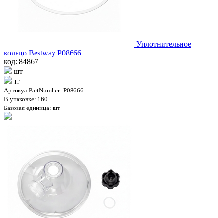
Уплотнительное
кольцо Bestway P08666
код: 84867
шт
тг
Артикул-PartNumber: P08666
В упаковке: 160
Базовая единица: шт