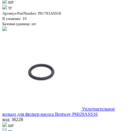
шт
тг
Артикул-PartNumber: P61783ASS18
В упаковке: 10
Базовая единица: шт
Уплотнительное
кольцо для фильтр-насоса Bestway P6029ASS16
код: 36228
шт