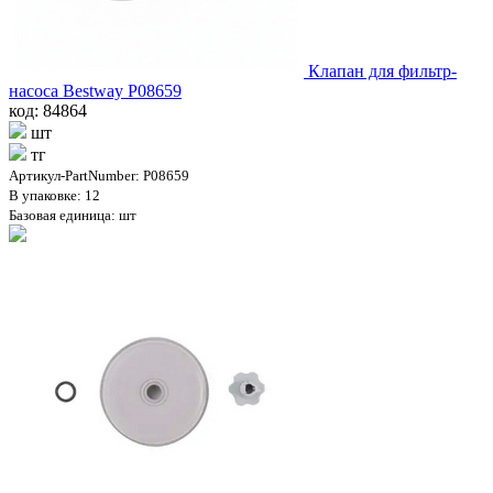
Клапан для фильтр-
насоса Bestway P08659
код: 84864
шт
тг
Артикул-PartNumber: P08659
В упаковке: 12
Базовая единица: шт