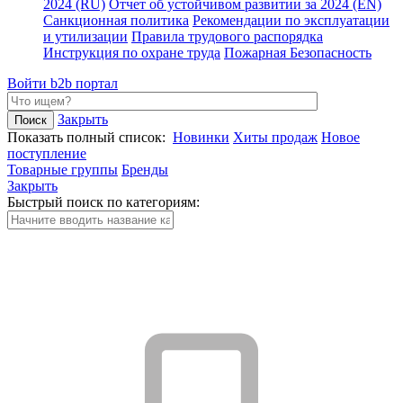
2024 (RU)
Отчет об устойчивом развитии за 2024 (EN)
Санкционная политика
Рекомендации по эксплуатации
и утилизации
Правила трудового распорядка
Инструкция по охране труда
Пожарная Безопасность
Войти
b2b портал
Закрыть
Показать полный список:
Новинки
Хиты продаж
Новое
поступление
Товарные группы
Бренды
Закрыть
Быстрый поиск по категориям: