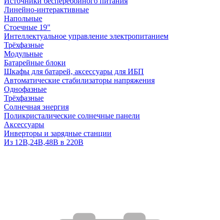
Источники бесперебойного питания
Линейно-интерактивные
Напольные
Стоечные 19"
Интеллектуальное управление электропитанием
Трёхфазные
Модульные
Батарейные блоки
Шкафы для батарей, аксессуары для ИБП
Автоматические стабилизаторы напряжения
Однофазные
Трёхфазные
Солнечная энергия
Поликристалические солнечные панели
Аксессуары
Инверторы и зарядные станции
Из 12В,24В,48В в 220В