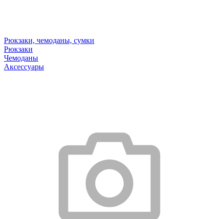
Рюкзаки, чемоданы, сумки
Рюкзаки
Чемоданы
Аксессуары