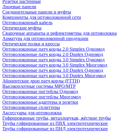
Розетки настенные
Лицевые панели
Соединительные панели и муфты
Компоненты для оптоволоконной сети
Оптоволоконный кабель
Оптические муфты
Сварочные аппараты и рефлектометры для оптоволокна
Арматура для оптоволоконной продукции
Оптические полки и кроссы
Оптоволоконные патч корды 2.0 Simplex Одномод
Оптоволоконные патч корды 2.0 Duplex Одномод
Оптоволоконные патч корды 3.0 Simplex Одномод
Оптоволоконные патч корды 3.0 Simplex Многомод
Оптоволоконные патч корды 3.0 Duplex Одномод
Оптоволоконные патч корды 3.0 Duplex Многомод
Абонентские дроп патч корды (FTTH)
Высокоплотные системы MPO/MTP
Оптоволоконные пигтейлы Одномод
Оптоволоконные пигтейлы Многомод
Оптоволоконные адаптеры и розетки
Оптоволоконные сплиттеры
Аксессуары для оптоволокна
Гофрированные трубы, металлорукав, жёсткие трубы
Трубы гофрированные из ПВХ электротехнические
Трубы гофрированные из ПНД электротехнические