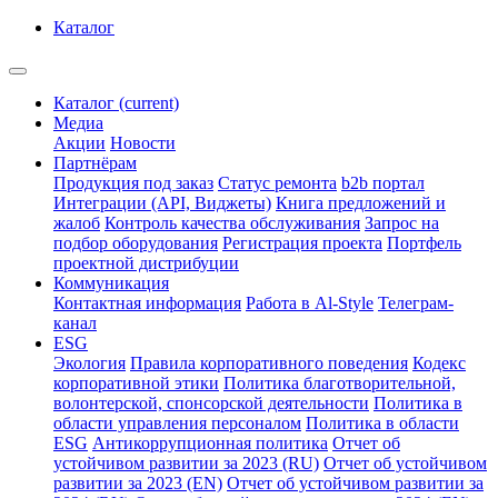
Каталог
Каталог
(current)
Медиа
Акции
Новости
Партнёрам
Продукция под заказ
Статус ремонта
b2b портал
Интеграции (API, Виджеты)
Книга предложений и
жалоб
Контроль качества обслуживания
Запрос на
подбор оборудования
Регистрация проекта
Портфель
проектной дистрибуции
Коммуникация
Контактная информация
Работа в Al-Style
Телеграм-
канал
ESG
Экология
Правила корпоративного поведения
Кодекс
корпоративной этики
Политика благотворительной,
волонтерской, спонсорской деятельности
Политика в
области управления персоналом
Политика в области
ESG
Антикоррупционная политика
Отчет об
устойчивом развитии за 2023 (RU)
Отчет об устойчивом
развитии за 2023 (EN)
Отчет об устойчивом развитии за