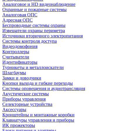
Аналоговое и HD видеонаблюдение
Охранные и пожарные системы
Аналоговая ОПС
Адресная ОПС
Беспроводные системы охраны
Извещатели охраны периметра
Источники вторичного электропитания
Системы контроля доступа
Видеодомофония
Контроллеры
Считыватели
Идентификаторы
Турникеты и металлоискатели
Шлагбаумы
Замки и доводчики
Кнопки выхода и гибкие переходы
Системы оповещения и аудиотрансляция
Акустические системы
Приборы управления
Селекторные устройства
Аксессуары
Кронштейны и монтажные коробки
Клавиатуры управления и приборы
ИК прожекторы
Блоки питания и адаптеры