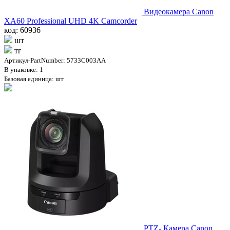
Видеокамера Canon
XA60 Professional UHD 4K Camcorder
код: 60936
шт
тг
Артикул-PartNumber: 5733C003AA
В упаковке: 1
Базовая единица: шт
PTZ- Камера Canon