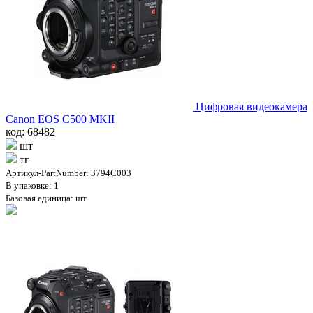
Цифровая видеокамера
Canon EOS C500 MKII
код: 68482
шт
тг
Артикул-PartNumber: 3794C003
В упаковке: 1
Базовая единица: шт