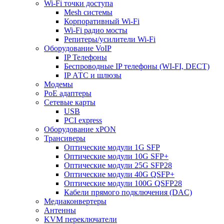
Wi-Fi точки доступа
Mesh системы
Корпоративный Wi-Fi
Wi-Fi радио мосты
Репитеры/усилители Wi-Fi
Оборудование VoIP
IP Телефоны
Беспроводные IP телефоны (WI-FI, DECT)
IP АТС и шлюзы
Модемы
PoE адаптеры
Сетевые карты
USB
PCI express
Оборудование xPON
Трансиверы
Оптические модули 1G SFP
Оптические модули 10G SFP+
Оптические модули 25G SFP28
Оптические модули 40G QSFP+
Оптические модули 100G QSFP28
Кабели прямого подключения (DAC)
Медиаконвертеры
Антенны
KVM переключатели