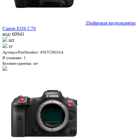
Цифровая видеокамера
Canon EOS C70
код: 60941
шт
тг
Артикул-PartNumber: 4507C003AA
В упаковке: 1
Базовая единица: шт