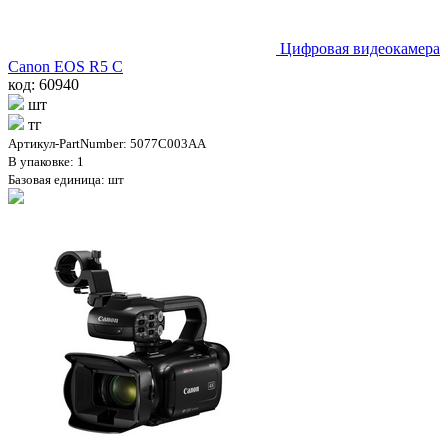
Цифровая видеокамера
Canon EOS R5 C
код: 60940
шт
тг
Артикул-PartNumber: 5077C003AA
В упаковке: 1
Базовая единица: шт