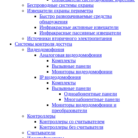
Беспроводные системы охраны
Извещатели охраны периметра
Быстро разворачиваемые средства
обнаружения
Инфракрасные активные извещатели
Инфракрасные пассивные извещатели
Источники вторичного электропитания
Системы контроля доступа
Видеодомофония
Аналоговая видеодомофония
Комплекты
Вызывные панели
Мониторы видеодомофонии
IP видеодомофония
Комплекты
Вызывные панели
Одноабонентные панели
Многоабонентные панели
Мониторы видеодомофонии и
преобразователи
Контроллеры
Контроллеры со считывателем
Контроллеры без считывателя
Считыватели