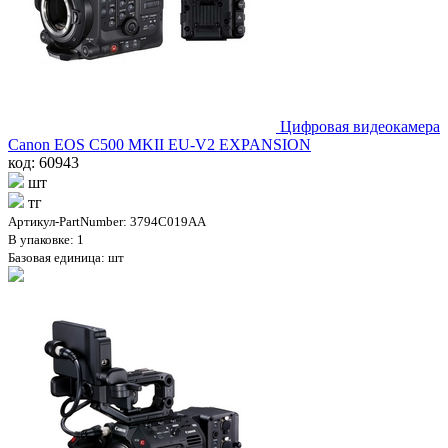
Цифровая видеокамера
Canon EOS C500 MKII EU-V2 EXPANSION
код: 60943
шт
тг
Артикул-PartNumber: 3794C019AA
В упаковке: 1
Базовая единица: шт