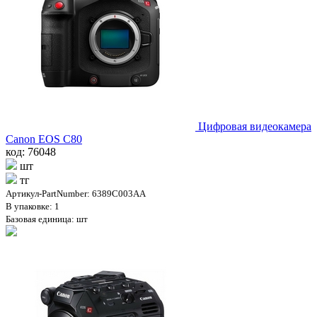
Цифровая видеокамера
Canon EOS C80
код: 76048
шт
тг
Артикул-PartNumber: 6389C003AA
В упаковке: 1
Базовая единица: шт