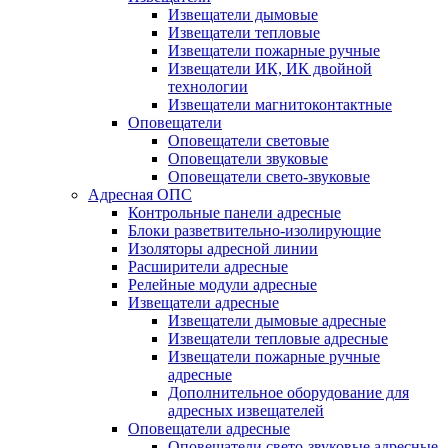
Извещатели дымовые
Извещатели тепловые
Извещатели пожарные ручные
Извещатели ИК, ИК двойной
технологии
Извещатели магнитоконтактные
Оповещатели
Оповещатели световые
Оповещатели звуковые
Оповещатели свето-звуковые
Адресная ОПС
Контрольные панели адресные
Блоки разветвительно-изолирующие
Изоляторы адресной линии
Расширители адресные
Релейные модули адресные
Извещатели адресные
Извещатели дымовые адресные
Извещатели тепловые адресные
Извещатели пожарные ручные
адресные
Дополнительное оборудование для
адресных извещателей
Оповещатели адресные
Оповещатели свето-звуковые адресные