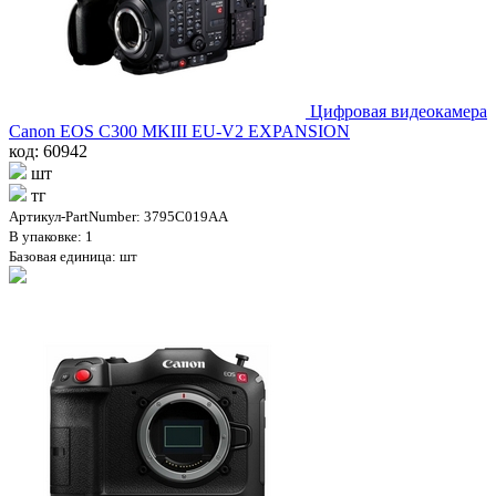
Цифровая видеокамера
Canon EOS C300 MKIII EU-V2 EXPANSION
код: 60942
шт
тг
Артикул-PartNumber: 3795C019AA
В упаковке: 1
Базовая единица: шт