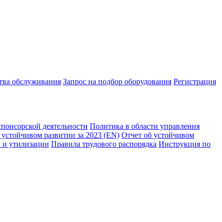
ства обслуживания
Запрос на подбор оборудования
Регистрация
спонсорской деятельности
Политика в области управления
 устойчивом развитии за 2023 (EN)
Отчет об устойчивом
 и утилизации
Правила трудового распорядка
Инструкция по