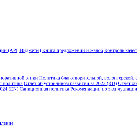
ции (API, Виджеты)
Книга предложений и жалоб
Контроль каче
рпоративной этики
Политика благотворительной, волонтерской, 
я политика
Отчет об устойчивом развитии за 2023 (RU)
Отчет об
2024 (EN)
Санкционная политика
Рекомендации по эксплуатации
пление