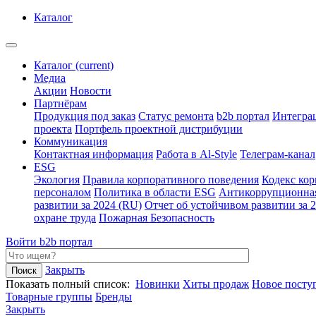
Каталог
Каталог
(current)
Медиа
Акции
Новости
Партнёрам
Продукция под заказ
Статус ремонта
b2b портал
Интегра
проекта
Портфель проектной дистрибуции
Коммуникация
Контактная информация
Работа в Al-Style
Телеграм-канал
ESG
Экология
Правила корпоративного поведения
Кодекс ко
персоналом
Политика в области ESG
Антикоррупционна
развитии за 2024 (RU)
Отчет об устойчивом развитии за 
охране труда
Пожарная Безопасность
Войти
b2b портал
Закрыть
Показать полный список:
Новинки
Хиты продаж
Новое посту
Товарные группы
Бренды
Закрыть