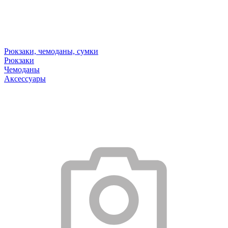
Рюкзаки, чемоданы, сумки
Рюкзаки
Чемоданы
Аксессуары