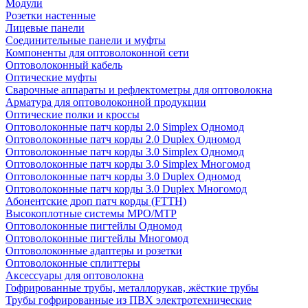
Модули
Розетки настенные
Лицевые панели
Соединительные панели и муфты
Компоненты для оптоволоконной сети
Оптоволоконный кабель
Оптические муфты
Сварочные аппараты и рефлектометры для оптоволокна
Арматура для оптоволоконной продукции
Оптические полки и кроссы
Оптоволоконные патч корды 2.0 Simplex Одномод
Оптоволоконные патч корды 2.0 Duplex Одномод
Оптоволоконные патч корды 3.0 Simplex Одномод
Оптоволоконные патч корды 3.0 Simplex Многомод
Оптоволоконные патч корды 3.0 Duplex Одномод
Оптоволоконные патч корды 3.0 Duplex Многомод
Абонентские дроп патч корды (FTTH)
Высокоплотные системы MPO/MTP
Оптоволоконные пигтейлы Одномод
Оптоволоконные пигтейлы Многомод
Оптоволоконные адаптеры и розетки
Оптоволоконные сплиттеры
Аксессуары для оптоволокна
Гофрированные трубы, металлорукав, жёсткие трубы
Трубы гофрированные из ПВХ электротехнические