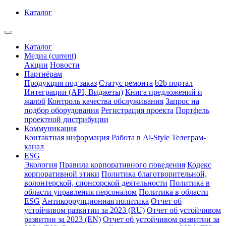
Каталог
Каталог
Медиа
(current)
Акции
Новости
Партнёрам
Продукция под заказ
Статус ремонта
b2b портал
Интеграции (API, Виджеты)
Книга предложений и
жалоб
Контроль качества обслуживания
Запрос на
подбор оборудования
Регистрация проекта
Портфель
проектной дистрибуции
Коммуникация
Контактная информация
Работа в Al-Style
Телеграм-
канал
ESG
Экология
Правила корпоративного поведения
Кодекс
корпоративной этики
Политика благотворительной,
волонтерской, спонсорской деятельности
Политика в
области управления персоналом
Политика в области
ESG
Антикоррупционная политика
Отчет об
устойчивом развитии за 2023 (RU)
Отчет об устойчивом
развитии за 2023 (EN)
Отчет об устойчивом развитии за