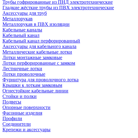
Трубы гофрированные из ПНД электротехнические
Гладкие жёсткие трубы из ПВХ электротехнические
Аксессуары для труб
Металлорукав
Металлорукав в ПВХ изоляции
Кабельные каналы
Кабельный канал
Кабельный канал перфорированный
Аксессуары для кабельного канала
Металлические кабельные лотки
Лотки монтажные замковые
Лотки перфорированные с замком
Лестничные лотки
Лотки проволочные
Фурнитура для проволочного лотка
Крышки к лоткам замковым
Огнестойкие кабельные линии
Стойки и полки
Подвесы
Опорные поверхности
Фасонные изделия
Профили
Соединители
Крепежи и аксессуары