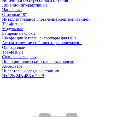
Источники бесперебойного питания
Линейно-интерактивные
Напольные
Стоечные 19"
Интеллектуальное управление электропитанием
Трёхфазные
Модульные
Батарейные блоки
Шкафы для батарей, аксессуары для ИБП
Автоматические стабилизаторы напряжения
Однофазные
Трёхфазные
Солнечная энергия
Поликристалические солнечные панели
Аксессуары
Инверторы и зарядные станции
Из 12В,24В,48В в 220В