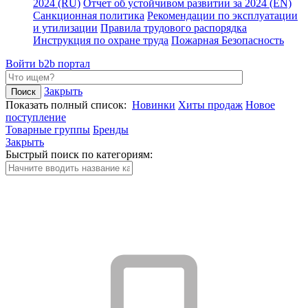
2024 (RU)
Отчет об устойчивом развитии за 2024 (EN)
Санкционная политика
Рекомендации по эксплуатации
и утилизации
Правила трудового распорядка
Инструкция по охране труда
Пожарная Безопасность
Войти
b2b портал
Закрыть
Показать полный список:
Новинки
Хиты продаж
Новое
поступление
Товарные группы
Бренды
Закрыть
Быстрый поиск по категориям: