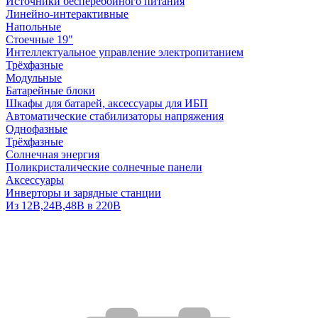
Источники бесперебойного питания
Линейно-интерактивные
Напольные
Стоечные 19"
Интеллектуальное управление электропитанием
Трёхфазные
Модульные
Батарейные блоки
Шкафы для батарей, аксессуары для ИБП
Автоматические стабилизаторы напряжения
Однофазные
Трёхфазные
Солнечная энергия
Поликристалические солнечные панели
Аксессуары
Инверторы и зарядные станции
Из 12В,24В,48В в 220В