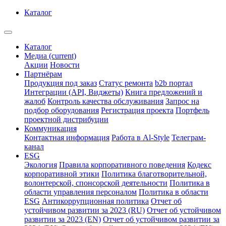
Каталог
Каталог
Медиа
(current)
Акции
Новости
Партнёрам
Продукция под заказ
Статус ремонта
b2b портал
Интеграции (API, Виджеты)
Книга предложений и
жалоб
Контроль качества обслуживания
Запрос на
подбор оборудования
Регистрация проекта
Портфель
проектной дистрибуции
Коммуникация
Контактная информация
Работа в Al-Style
Телеграм-
канал
ESG
Экология
Правила корпоративного поведения
Кодекс
корпоративной этики
Политика благотворительной,
волонтерской, спонсорской деятельности
Политика в
области управления персоналом
Политика в области
ESG
Антикоррупционная политика
Отчет об
устойчивом развитии за 2023 (RU)
Отчет об устойчивом
развитии за 2023 (EN)
Отчет об устойчивом развитии за