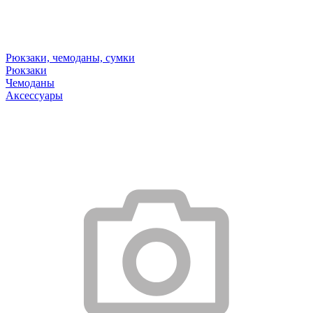
Рюкзаки, чемоданы, сумки
Рюкзаки
Чемоданы
Аксессуары