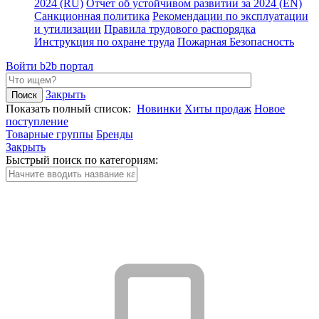
2024 (RU)
Отчет об устойчивом развитии за 2024 (EN)
Санкционная политика
Рекомендации по эксплуатации
и утилизации
Правила трудового распорядка
Инструкция по охране труда
Пожарная Безопасность
Войти
b2b портал
Закрыть
Показать полный список:
Новинки
Хиты продаж
Новое
поступление
Товарные группы
Бренды
Закрыть
Быстрый поиск по категориям: