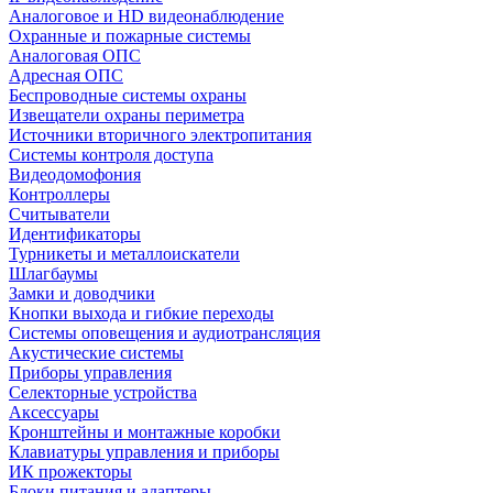
Аналоговое и HD видеонаблюдение
Охранные и пожарные системы
Аналоговая ОПС
Адресная ОПС
Беспроводные системы охраны
Извещатели охраны периметра
Источники вторичного электропитания
Системы контроля доступа
Видеодомофония
Контроллеры
Считыватели
Идентификаторы
Турникеты и металлоискатели
Шлагбаумы
Замки и доводчики
Кнопки выхода и гибкие переходы
Системы оповещения и аудиотрансляция
Акустические системы
Приборы управления
Селекторные устройства
Аксессуары
Кронштейны и монтажные коробки
Клавиатуры управления и приборы
ИК прожекторы
Блоки питания и адаптеры