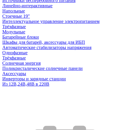
Источники бесперебойного питания
Линейно-интерактивные
Напольные
Стоечные 19"
Интеллектуальное управление электропитанием
Трёхфазные
Модульные
Батарейные блоки
Шкафы для батарей, аксессуары для ИБП
Автоматические стабилизаторы напряжения
Однофазные
Трёхфазные
Солнечная энергия
Поликристалические солнечные панели
Аксессуары
Инверторы и зарядные станции
Из 12В,24В,48В в 220В