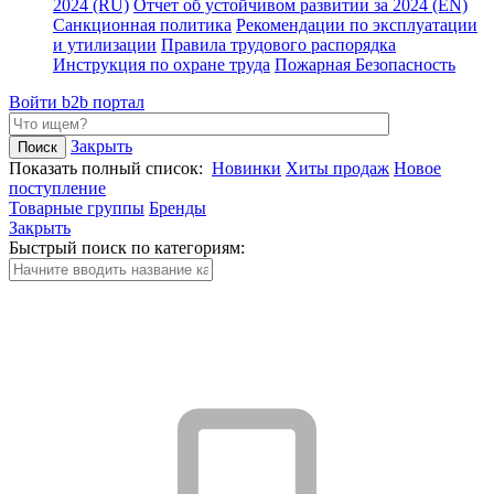
2024 (RU)
Отчет об устойчивом развитии за 2024 (EN)
Санкционная политика
Рекомендации по эксплуатации
и утилизации
Правила трудового распорядка
Инструкция по охране труда
Пожарная Безопасность
Войти
b2b портал
Закрыть
Показать полный список:
Новинки
Хиты продаж
Новое
поступление
Товарные группы
Бренды
Закрыть
Быстрый поиск по категориям: