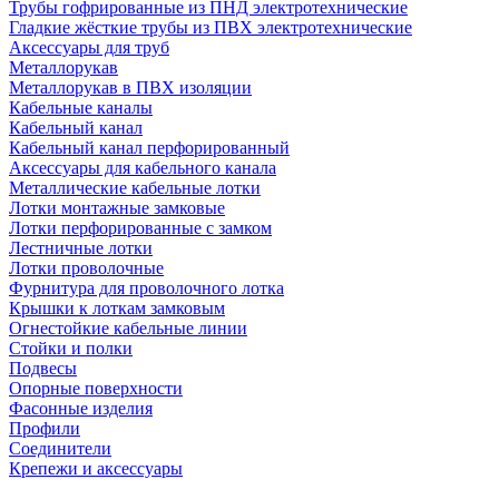
Трубы гофрированные из ПНД электротехнические
Гладкие жёсткие трубы из ПВХ электротехнические
Аксессуары для труб
Металлорукав
Металлорукав в ПВХ изоляции
Кабельные каналы
Кабельный канал
Кабельный канал перфорированный
Аксессуары для кабельного канала
Металлические кабельные лотки
Лотки монтажные замковые
Лотки перфорированные с замком
Лестничные лотки
Лотки проволочные
Фурнитура для проволочного лотка
Крышки к лоткам замковым
Огнестойкие кабельные линии
Стойки и полки
Подвесы
Опорные поверхности
Фасонные изделия
Профили
Соединители
Крепежи и аксессуары