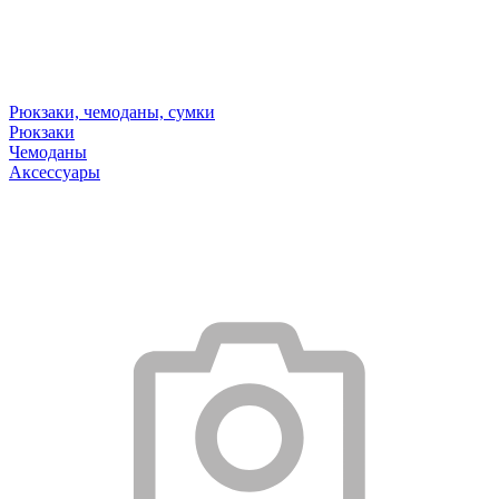
Рюкзаки, чемоданы, сумки
Рюкзаки
Чемоданы
Аксессуары