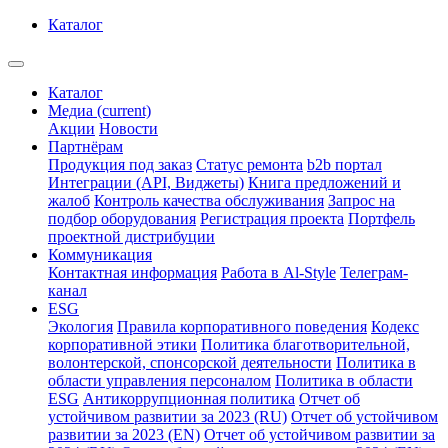
Каталог
Каталог
Медиа
(current)
Акции
Новости
Партнёрам
Продукция под заказ
Статус ремонта
b2b портал
Интеграции (API, Виджеты)
Книга предложений и
жалоб
Контроль качества обслуживания
Запрос на
подбор оборудования
Регистрация проекта
Портфель
проектной дистрибуции
Коммуникация
Контактная информация
Работа в Al-Style
Телеграм-
канал
ESG
Экология
Правила корпоративного поведения
Кодекс
корпоративной этики
Политика благотворительной,
волонтерской, спонсорской деятельности
Политика в
области управления персоналом
Политика в области
ESG
Антикоррупционная политика
Отчет об
устойчивом развитии за 2023 (RU)
Отчет об устойчивом
развитии за 2023 (EN)
Отчет об устойчивом развитии за