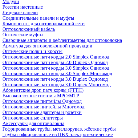
Модули
Розетки настенные
Лицевые панели
Соединительные панели и муфты
Компоненты для оптоволоконной сети
Оптоволоконный кабель
Оптические муфты
Сварочные аппараты и рефлектометры для оптоволокна
Арматура для оптоволоконной продукции
Оптические полки и кроссы
Оптоволоконные патч корды 2.0 Simplex Одномод
Оптоволоконные патч корды 2.0 Duplex Одномод
Оптоволоконные патч корды 3.0 Simplex Одномод
Оптоволоконные патч корды 3.0 Simplex Многомод
Оптоволоконные патч корды 3.0 Duplex Одномод
Оптоволоконные патч корды 3.0 Duplex Многомод
Абонентские дроп патч корды (FTTH)
Высокоплотные системы MPO/MTP
Оптоволоконные пигтейлы Одномод
Оптоволоконные пигтейлы Многомод
Оптоволоконные адаптеры и розетки
Оптоволоконные сплиттеры
Аксессуары для оптоволокна
Гофрированные трубы, металлорукав, жёсткие трубы
Трубы гофрированные из ПВХ электротехнические