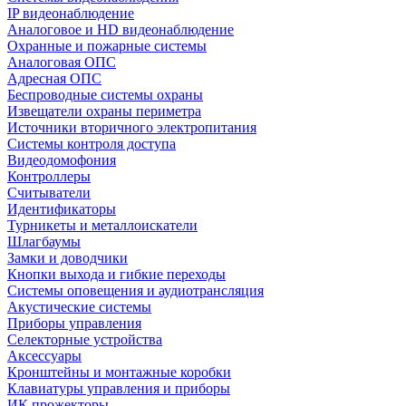
IP видеонаблюдение
Аналоговое и HD видеонаблюдение
Охранные и пожарные системы
Аналоговая ОПС
Адресная ОПС
Беспроводные системы охраны
Извещатели охраны периметра
Источники вторичного электропитания
Системы контроля доступа
Видеодомофония
Контроллеры
Считыватели
Идентификаторы
Турникеты и металлоискатели
Шлагбаумы
Замки и доводчики
Кнопки выхода и гибкие переходы
Системы оповещения и аудиотрансляция
Акустические системы
Приборы управления
Селекторные устройства
Аксессуары
Кронштейны и монтажные коробки
Клавиатуры управления и приборы
ИК прожекторы