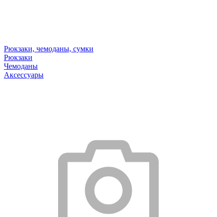
Рюкзаки, чемоданы, сумки
Рюкзаки
Чемоданы
Аксессуары