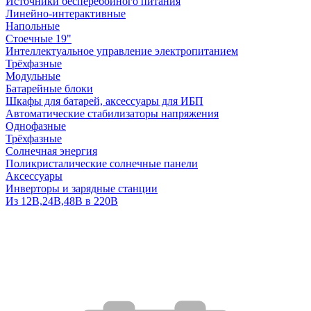
Источники бесперебойного питания
Линейно-интерактивные
Напольные
Стоечные 19"
Интеллектуальное управление электропитанием
Трёхфазные
Модульные
Батарейные блоки
Шкафы для батарей, аксессуары для ИБП
Автоматические стабилизаторы напряжения
Однофазные
Трёхфазные
Солнечная энергия
Поликристалические солнечные панели
Аксессуары
Инверторы и зарядные станции
Из 12В,24В,48В в 220В