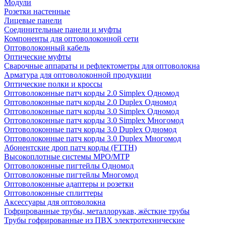
Модули
Розетки настенные
Лицевые панели
Соединительные панели и муфты
Компоненты для оптоволоконной сети
Оптоволоконный кабель
Оптические муфты
Сварочные аппараты и рефлектометры для оптоволокна
Арматура для оптоволоконной продукции
Оптические полки и кроссы
Оптоволоконные патч корды 2.0 Simplex Одномод
Оптоволоконные патч корды 2.0 Duplex Одномод
Оптоволоконные патч корды 3.0 Simplex Одномод
Оптоволоконные патч корды 3.0 Simplex Многомод
Оптоволоконные патч корды 3.0 Duplex Одномод
Оптоволоконные патч корды 3.0 Duplex Многомод
Абонентские дроп патч корды (FTTH)
Высокоплотные системы MPO/MTP
Оптоволоконные пигтейлы Одномод
Оптоволоконные пигтейлы Многомод
Оптоволоконные адаптеры и розетки
Оптоволоконные сплиттеры
Аксессуары для оптоволокна
Гофрированные трубы, металлорукав, жёсткие трубы
Трубы гофрированные из ПВХ электротехнические