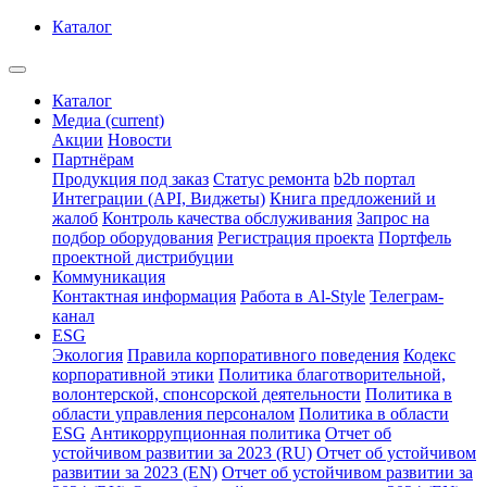
Каталог
Каталог
Медиа
(current)
Акции
Новости
Партнёрам
Продукция под заказ
Статус ремонта
b2b портал
Интеграции (API, Виджеты)
Книга предложений и
жалоб
Контроль качества обслуживания
Запрос на
подбор оборудования
Регистрация проекта
Портфель
проектной дистрибуции
Коммуникация
Контактная информация
Работа в Al-Style
Телеграм-
канал
ESG
Экология
Правила корпоративного поведения
Кодекс
корпоративной этики
Политика благотворительной,
волонтерской, спонсорской деятельности
Политика в
области управления персоналом
Политика в области
ESG
Антикоррупционная политика
Отчет об
устойчивом развитии за 2023 (RU)
Отчет об устойчивом
развитии за 2023 (EN)
Отчет об устойчивом развитии за