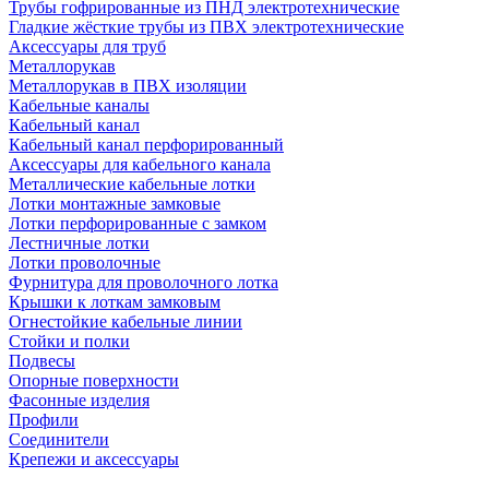
Трубы гофрированные из ПНД электротехнические
Гладкие жёсткие трубы из ПВХ электротехнические
Аксессуары для труб
Металлорукав
Металлорукав в ПВХ изоляции
Кабельные каналы
Кабельный канал
Кабельный канал перфорированный
Аксессуары для кабельного канала
Металлические кабельные лотки
Лотки монтажные замковые
Лотки перфорированные с замком
Лестничные лотки
Лотки проволочные
Фурнитура для проволочного лотка
Крышки к лоткам замковым
Огнестойкие кабельные линии
Стойки и полки
Подвесы
Опорные поверхности
Фасонные изделия
Профили
Соединители
Крепежи и аксессуары