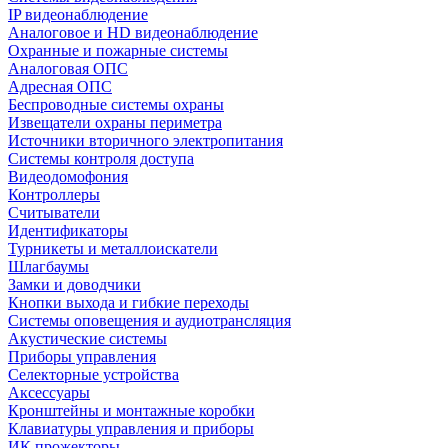
IP видеонаблюдение
Аналоговое и HD видеонаблюдение
Охранные и пожарные системы
Аналоговая ОПС
Адресная ОПС
Беспроводные системы охраны
Извещатели охраны периметра
Источники вторичного электропитания
Системы контроля доступа
Видеодомофония
Контроллеры
Считыватели
Идентификаторы
Турникеты и металлоискатели
Шлагбаумы
Замки и доводчики
Кнопки выхода и гибкие переходы
Системы оповещения и аудиотрансляция
Акустические системы
Приборы управления
Селекторные устройства
Аксессуары
Кронштейны и монтажные коробки
Клавиатуры управления и приборы
ИК прожекторы