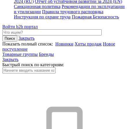
2024 (RU)
Отчет об устойчивом развитии за 2024 (EN)
Санкционная политика
Рекомендации по эксплуатации
и утилизации
Правила трудового распорядка
Инструкция по охране труда
Пожарная Безопасность
Войти
b2b портал
Закрыть
Показать полный список:
Новинки
Хиты продаж
Новое
поступление
Товарные группы
Бренды
Закрыть
Быстрый поиск по категориям: