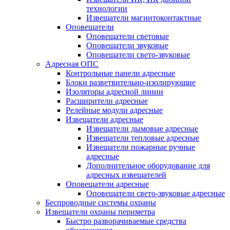
технологии
Извещатели магнитоконтактные
Оповещатели
Оповещатели световые
Оповещатели звуковые
Оповещатели свето-звуковые
Адресная ОПС
Контрольные панели адресные
Блоки разветвительно-изолирующие
Изоляторы адресной линии
Расширители адресные
Релейные модули адресные
Извещатели адресные
Извещатели дымовые адресные
Извещатели тепловые адресные
Извещатели пожарные ручные
адресные
Дополнительное оборудование для
адресных извещателей
Оповещатели адресные
Оповещатели свето-звуковые адресные
Беспроводные системы охраны
Извещатели охраны периметра
Быстро разворачиваемые средства