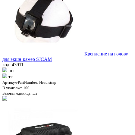
Крепление на голову
для экшн-камер SJCAM
код: 43911
шт
тг
Артикул-PartNumber: Head strap
В упаковке: 100
Базовая единица: шт