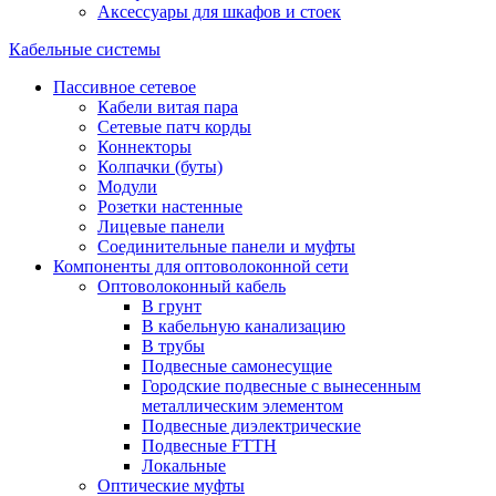
Аксессуары для шкафов и стоек
Кабельные системы
Пассивное сетевое
Кабели витая пара
Сетевые патч корды
Коннекторы
Колпачки (буты)
Модули
Розетки настенные
Лицевые панели
Соединительные панели и муфты
Компоненты для оптоволоконной сети
Оптоволоконный кабель
В грунт
В кабельную канализацию
В трубы
Подвесные самонесущие
Городские подвесные с вынесенным
металлическим элементом
Подвесные диэлектрические
Подвесные FTTH
Локальные
Оптические муфты