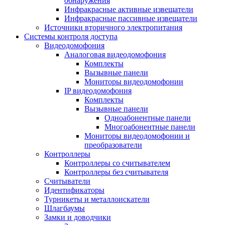
обнаружения
Инфракрасные активные извещатели
Инфракрасные пассивные извещатели
Источники вторичного электропитания
Системы контроля доступа
Видеодомофония
Аналоговая видеодомофония
Комплекты
Вызывные панели
Мониторы видеодомофонии
IP видеодомофония
Комплекты
Вызывные панели
Одноабонентные панели
Многоабонентные панели
Мониторы видеодомофонии и
преобразователи
Контроллеры
Контроллеры со считывателем
Контроллеры без считывателя
Считыватели
Идентификаторы
Турникеты и металлоискатели
Шлагбаумы
Замки и доводчики