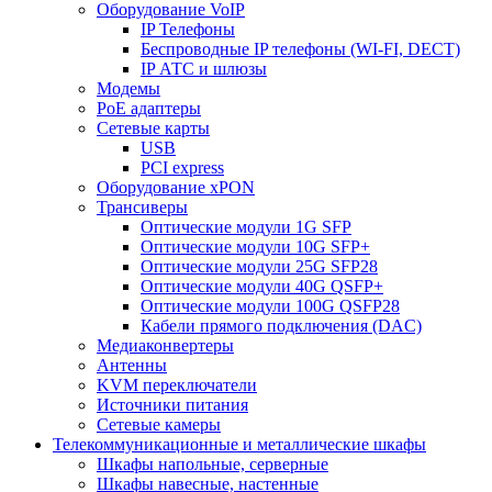
Оборудование VoIP
IP Телефоны
Беспроводные IP телефоны (WI-FI, DECT)
IP АТС и шлюзы
Модемы
PoE адаптеры
Сетевые карты
USB
PCI express
Оборудование xPON
Трансиверы
Оптические модули 1G SFP
Оптические модули 10G SFP+
Оптические модули 25G SFP28
Оптические модули 40G QSFP+
Оптические модули 100G QSFP28
Кабели прямого подключения (DAC)
Медиаконвертеры
Антенны
KVM переключатели
Источники питания
Сетевые камеры
Телекоммуникационные и металлические шкафы
Шкафы напольные, серверные
Шкафы навесные, настенные