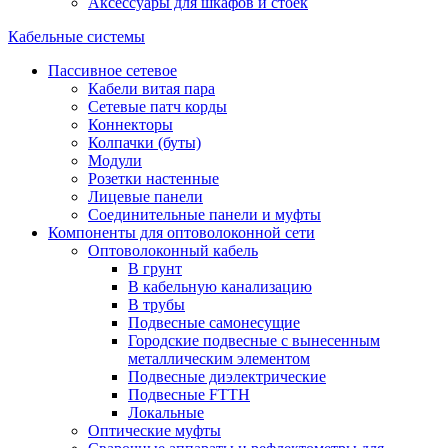
Аксессуары для шкафов и стоек
Кабельные системы
Пассивное сетевое
Кабели витая пара
Сетевые патч корды
Коннекторы
Колпачки (буты)
Модули
Розетки настенные
Лицевые панели
Соединительные панели и муфты
Компоненты для оптоволоконной сети
Оптоволоконный кабель
В грунт
В кабельную канализацию
В трубы
Подвесные самонесущие
Городские подвесные с вынесенным
металлическим элементом
Подвесные диэлектрические
Подвесные FTTH
Локальные
Оптические муфты