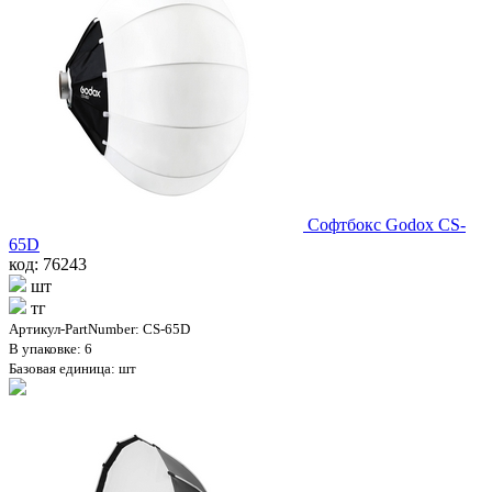
Софтбокс Godox CS-
65D
код: 76243
шт
тг
Артикул-PartNumber: CS-65D
В упаковке: 6
Базовая единица: шт