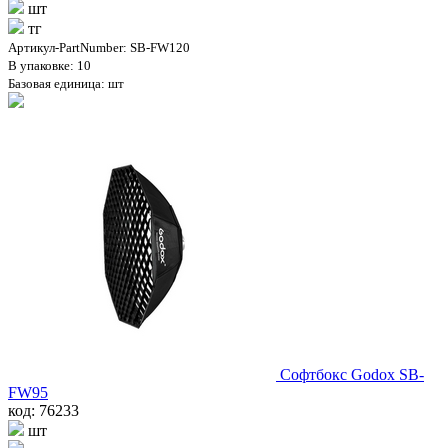
шт
тг
Артикул-PartNumber: SB-FW120
В упаковке: 10
Базовая единица: шт
Софтбокс Godox SB-
FW95
код: 76233
шт