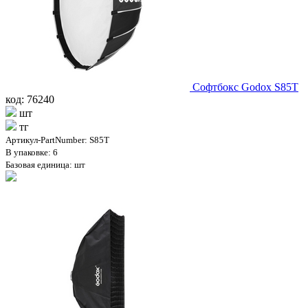
Софтбокс Godox S85T
код: 76240
шт
тг
Артикул-PartNumber: S85T
В упаковке: 6
Базовая единица: шт