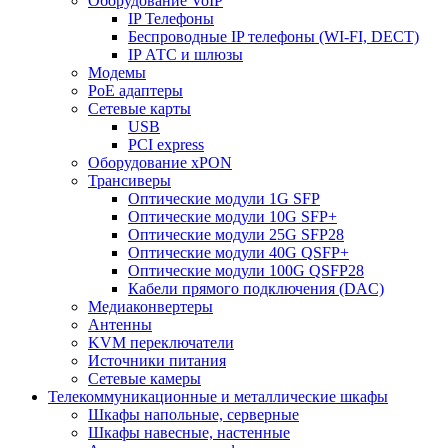
Оборудование VoIP
IP Телефоны
Беспроводные IP телефоны (WI-FI, DECT)
IP АТС и шлюзы
Модемы
PoE адаптеры
Сетевые карты
USB
PCI express
Оборудование xPON
Трансиверы
Оптические модули 1G SFP
Оптические модули 10G SFP+
Оптические модули 25G SFP28
Оптические модули 40G QSFP+
Оптические модули 100G QSFP28
Кабели прямого подключения (DAC)
Медиаконвертеры
Антенны
KVM переключатели
Источники питания
Сетевые камеры
Телекоммуникационные и металлические шкафы
Шкафы напольные, серверные
Шкафы навесные, настенные