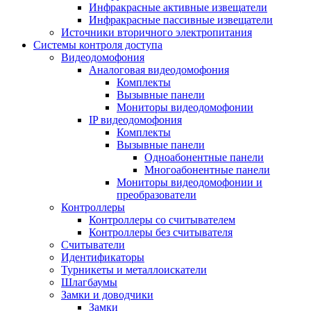
Инфракрасные активные извещатели
Инфракрасные пассивные извещатели
Источники вторичного электропитания
Системы контроля доступа
Видеодомофония
Аналоговая видеодомофония
Комплекты
Вызывные панели
Мониторы видеодомофонии
IP видеодомофония
Комплекты
Вызывные панели
Одноабонентные панели
Многоабонентные панели
Мониторы видеодомофонии и
преобразователи
Контроллеры
Контроллеры со считывателем
Контроллеры без считывателя
Считыватели
Идентификаторы
Турникеты и металлоискатели
Шлагбаумы
Замки и доводчики
Замки