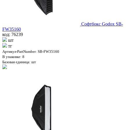
Софтбокс Godox SB-
FW35160
код: 76239
шт
тг
Артикул-PartNumber: SB-FW35160
В упаковке: 8
Базовая единица: шт