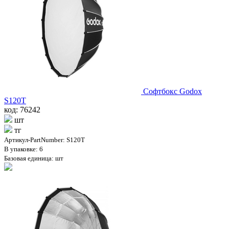
Софтбокс Godox
S120T
код: 76242
шт
тг
Артикул-PartNumber: S120T
В упаковке: 6
Базовая единица: шт