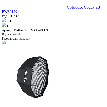
Софтбокс Godox SB-
FW80120
код: 76237
шт
тг
Артикул-PartNumber: SB-FW80120
В упаковке: 8
Базовая единица: шт