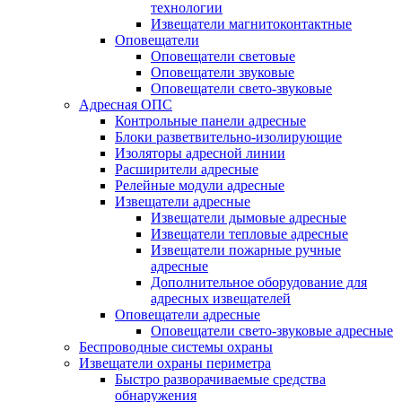
технологии
Извещатели магнитоконтактные
Оповещатели
Оповещатели световые
Оповещатели звуковые
Оповещатели свето-звуковые
Адресная ОПС
Контрольные панели адресные
Блоки разветвительно-изолирующие
Изоляторы адресной линии
Расширители адресные
Релейные модули адресные
Извещатели адресные
Извещатели дымовые адресные
Извещатели тепловые адресные
Извещатели пожарные ручные
адресные
Дополнительное оборудование для
адресных извещателей
Оповещатели адресные
Оповещатели свето-звуковые адресные
Беспроводные системы охраны
Извещатели охраны периметра
Быстро разворачиваемые средства
обнаружения