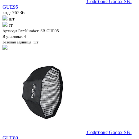
Софтбокс Godox SB-
GUE95
код: 76236
шт
тг
Артикул-PartNumber: SB-GUE95
В упаковке: 4
Базовая единица: шт
Софтбокс Godox SB-
GUE80