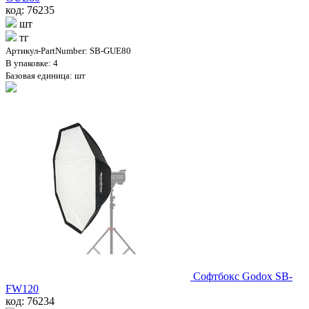
код: 76235
шт
тг
Артикул-PartNumber: SB-GUE80
В упаковке: 4
Базовая единица: шт
Софтбокс Godox SB-
FW120
код: 76234