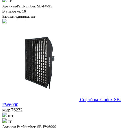
тг
Артикул-PartNumber: SB-FW95
В упаковке: 10
Базовая единица: шт
Софтбокс Godox SB-
FW6090
код: 76232
шт
тг
Артикул-PartNumber: SB-FW6090