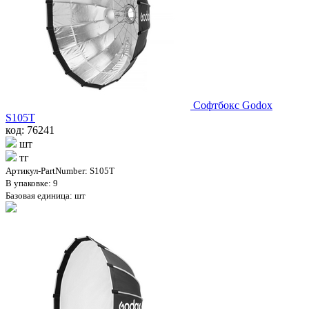
Софтбокс Godox
S105T
код: 76241
шт
тг
Артикул-PartNumber: S105T
В упаковке: 9
Базовая единица: шт