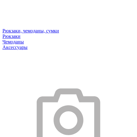
Рюкзаки, чемоданы, сумки
Рюкзаки
Чемоданы
Аксессуары