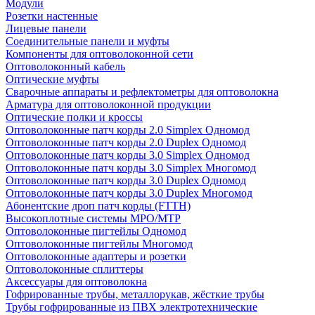
Модули
Розетки настенные
Лицевые панели
Соединительные панели и муфты
Компоненты для оптоволоконной сети
Оптоволоконный кабель
Оптические муфты
Сварочные аппараты и рефлектометры для оптоволокна
Арматура для оптоволоконной продукции
Оптические полки и кроссы
Оптоволоконные патч корды 2.0 Simplex Одномод
Оптоволоконные патч корды 2.0 Duplex Одномод
Оптоволоконные патч корды 3.0 Simplex Одномод
Оптоволоконные патч корды 3.0 Simplex Многомод
Оптоволоконные патч корды 3.0 Duplex Одномод
Оптоволоконные патч корды 3.0 Duplex Многомод
Абонентские дроп патч корды (FTTH)
Высокоплотные системы MPO/MTP
Оптоволоконные пигтейлы Одномод
Оптоволоконные пигтейлы Многомод
Оптоволоконные адаптеры и розетки
Оптоволоконные сплиттеры
Аксессуары для оптоволокна
Гофрированные трубы, металлорукав, жёсткие трубы
Трубы гофрированные из ПВХ электротехнические