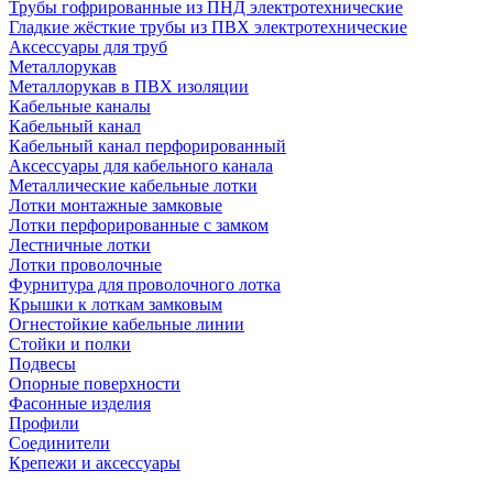
Трубы гофрированные из ПНД электротехнические
Гладкие жёсткие трубы из ПВХ электротехнические
Аксессуары для труб
Металлорукав
Металлорукав в ПВХ изоляции
Кабельные каналы
Кабельный канал
Кабельный канал перфорированный
Аксессуары для кабельного канала
Металлические кабельные лотки
Лотки монтажные замковые
Лотки перфорированные с замком
Лестничные лотки
Лотки проволочные
Фурнитура для проволочного лотка
Крышки к лоткам замковым
Огнестойкие кабельные линии
Стойки и полки
Подвесы
Опорные поверхности
Фасонные изделия
Профили
Соединители
Крепежи и аксессуары