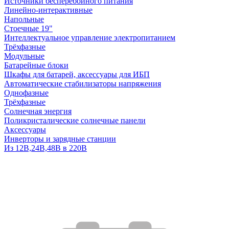
Источники бесперебойного питания
Линейно-интерактивные
Напольные
Стоечные 19"
Интеллектуальное управление электропитанием
Трёхфазные
Модульные
Батарейные блоки
Шкафы для батарей, аксессуары для ИБП
Автоматические стабилизаторы напряжения
Однофазные
Трёхфазные
Солнечная энергия
Поликристалические солнечные панели
Аксессуары
Инверторы и зарядные станции
Из 12В,24В,48В в 220В