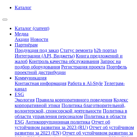
Каталог
Каталог
(current)
Медиа
Акции
Новости
Партнёрам
Продукция под заказ
Статус ремонта
b2b портал
Интеграции (API, Виджеты)
Книга предложений и
жалоб
Контроль качества обслуживания
Запрос на
подбор оборудования
Регистрация проекта
Портфель
проектной дистрибуции
Коммуникация
Контактная информация
Работа в Al-Style
Телеграм-
канал
ESG
Экология
Правила корпоративного поведения
Кодекс
корпоративной этики
Политика благотворительной,
волонтерской, спонсорской деятельности
Политика в
области управления персоналом
Политика в области
ESG
Антикоррупционная политика
Отчет об
устойчивом развитии за 2023 (RU)
Отчет об устойчивом
развитии за 2023 (EN)
Отчет об устойчивом развитии за