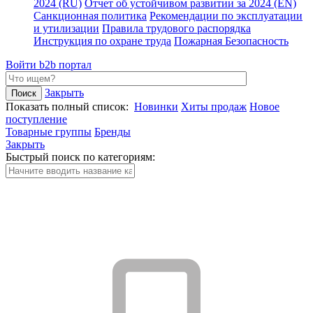
2024 (RU)
Отчет об устойчивом развитии за 2024 (EN)
Санкционная политика
Рекомендации по эксплуатации
и утилизации
Правила трудового распорядка
Инструкция по охране труда
Пожарная Безопасность
Войти
b2b портал
Закрыть
Показать полный список:
Новинки
Хиты продаж
Новое
поступление
Товарные группы
Бренды
Закрыть
Быстрый поиск по категориям: