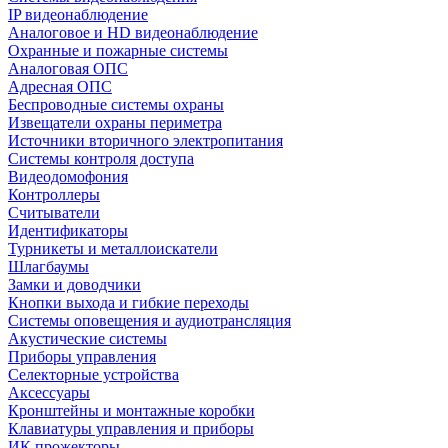
IP видеонаблюдение
Аналоговое и HD видеонаблюдение
Охранные и пожарные системы
Аналоговая ОПС
Адресная ОПС
Беспроводные системы охраны
Извещатели охраны периметра
Источники вторичного электропитания
Системы контроля доступа
Видеодомофония
Контроллеры
Считыватели
Идентификаторы
Турникеты и металлоискатели
Шлагбаумы
Замки и доводчики
Кнопки выхода и гибкие переходы
Системы оповещения и аудиотрансляция
Акустические системы
Приборы управления
Селекторные устройства
Аксессуары
Кронштейны и монтажные коробки
Клавиатуры управления и приборы
ИК прожекторы